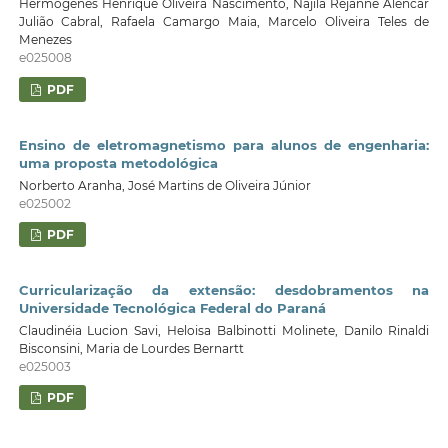
Hermógenes Henrique Oliveira Nascimento, Nájila Rejanne Alencar
Julião Cabral, Rafaela Camargo Maia, Marcelo Oliveira Teles de
Menezes
e025008
PDF
Ensino de eletromagnetismo para alunos de engenharia:
uma proposta metodológica
Norberto Aranha, José Martins de Oliveira Júnior
e025002
PDF
Curricularização da extensão: desdobramentos na
Universidade Tecnológica Federal do Paraná
Claudinéia Lucion Savi, Heloisa Balbinotti Molinete, Danilo Rinaldi
Bisconsini, Maria de Lourdes Bernartt
e025003
PDF