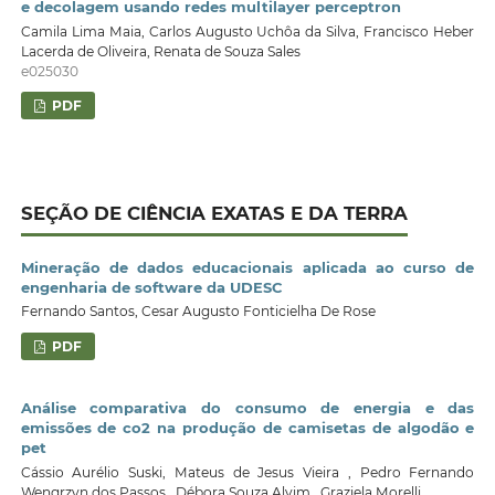
e decolagem usando redes multilayer perceptron
Camila Lima Maia, Carlos Augusto Uchôa da Silva, Francisco Heber
Lacerda de Oliveira, Renata de Souza Sales
e025030
PDF
SEÇÃO DE CIÊNCIA EXATAS E DA TERRA
Mineração de dados educacionais aplicada ao curso de
engenharia de software da UDESC
Fernando Santos, Cesar Augusto Fonticielha De Rose
PDF
Análise comparativa do consumo de energia e das
emissões de co2 na produção de camisetas de algodão e
pet
Cássio Aurélio Suski, Mateus de Jesus Vieira , Pedro Fernando
Wengrzyn dos Passos , Débora Souza Alvim , Graziela Morelli