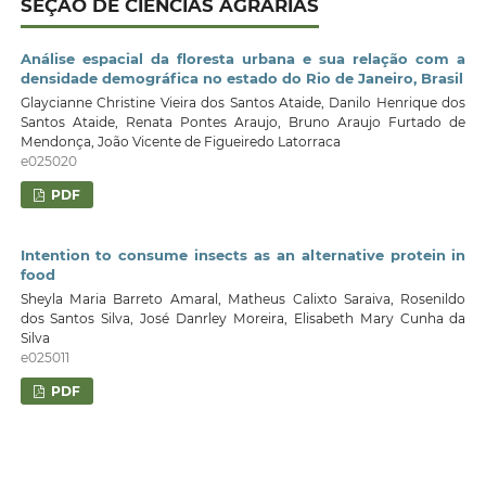
SEÇÃO DE CIÊNCIAS AGRÁRIAS
Análise espacial da floresta urbana e sua relação com a
densidade demográfica no estado do Rio de Janeiro, Brasil
Glaycianne Christine Vieira dos Santos Ataide, Danilo Henrique dos
Santos Ataide, Renata Pontes Araujo, Bruno Araujo Furtado de
Mendonça, João Vicente de Figueiredo Latorraca
e025020
PDF
Intention to consume insects as an alternative protein in
food
Sheyla Maria Barreto Amaral, Matheus Calixto Saraiva, Rosenildo
dos Santos Silva, José Danrley Moreira, Elisabeth Mary Cunha da
Silva
e025011
PDF