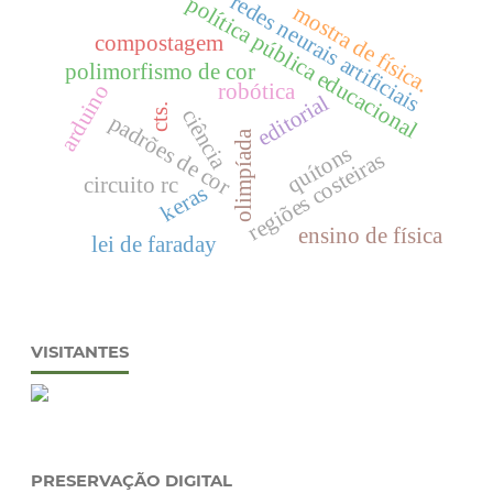
redes neurais artificiais
política pública educacional
mostra de física.
compostagem
polimorfismo de cor
robótica
arduino
editorial
cts.
ciência
padrões de cor
olimpíada
quítons
regiões costeiras
circuito rc
keras
ensino de física
lei de faraday
VISITANTES
PRESERVAÇÃO DIGITAL