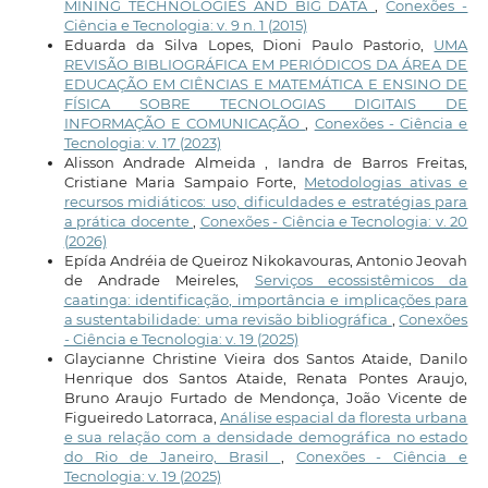
MINING TECHNOLOGIES AND BIG DATA
,
Conexões -
Ciência e Tecnologia: v. 9 n. 1 (2015)
Eduarda da Silva Lopes, Dioni Paulo Pastorio,
UMA
REVISÃO BIBLIOGRÁFICA EM PERIÓDICOS DA ÁREA DE
EDUCAÇÃO EM CIÊNCIAS E MATEMÁTICA E ENSINO DE
FÍSICA SOBRE TECNOLOGIAS DIGITAIS DE
INFORMAÇÃO E COMUNICAÇÃO
,
Conexões - Ciência e
Tecnologia: v. 17 (2023)
Alisson Andrade Almeida , Iandra de Barros Freitas,
Cristiane Maria Sampaio Forte,
Metodologias ativas e
recursos midiáticos: uso, dificuldades e estratégias para
a prática docente
,
Conexões - Ciência e Tecnologia: v. 20
(2026)
Epída Andréia de Queiroz Nikokavouras, Antonio Jeovah
de Andrade Meireles,
Serviços ecossistêmicos da
caatinga: identificação, importância e implicações para
a sustentabilidade: uma revisão bibliográfica
,
Conexões
- Ciência e Tecnologia: v. 19 (2025)
Glaycianne Christine Vieira dos Santos Ataide, Danilo
Henrique dos Santos Ataide, Renata Pontes Araujo,
Bruno Araujo Furtado de Mendonça, João Vicente de
Figueiredo Latorraca,
Análise espacial da floresta urbana
e sua relação com a densidade demográfica no estado
do Rio de Janeiro, Brasil
,
Conexões - Ciência e
Tecnologia: v. 19 (2025)