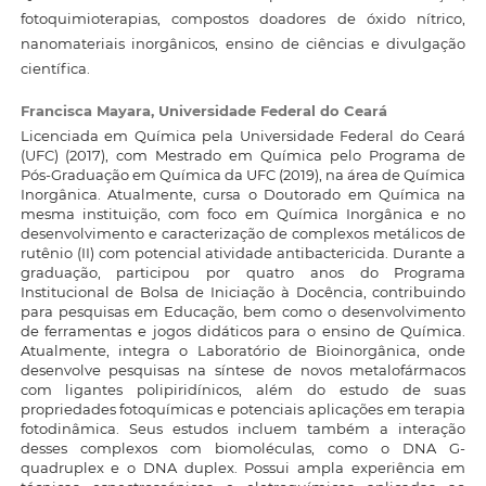
fotoquimioterapias, compostos doadores de óxido nítrico,
nanomateriais inorgânicos, ensino de ciências e divulgação
científica.
Francisca Mayara,
Universidade Federal do Ceará
Licenciada em Química pela Universidade Federal do Ceará
(UFC) (2017), com Mestrado em Química pelo Programa de
Pós-Graduação em Química da UFC (2019), na área de Química
Inorgânica. Atualmente, cursa o Doutorado em Química na
mesma instituição, com foco em Química Inorgânica e no
desenvolvimento e caracterização de complexos metálicos de
rutênio (II) com potencial atividade antibactericida. Durante a
graduação, participou por quatro anos do Programa
Institucional de Bolsa de Iniciação à Docência, contribuindo
para pesquisas em Educação, bem como o desenvolvimento
de ferramentas e jogos didáticos para o ensino de Química.
Atualmente, integra o Laboratório de Bioinorgânica, onde
desenvolve pesquisas na síntese de novos metalofármacos
com ligantes polipiridínicos, além do estudo de suas
propriedades fotoquímicas e potenciais aplicações em terapia
fotodinâmica. Seus estudos incluem também a interação
desses complexos com biomoléculas, como o DNA G-
quadruplex e o DNA duplex. Possui ampla experiência em