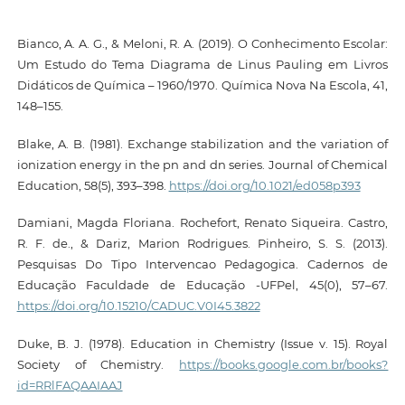
Bianco, A. A. G., & Meloni, R. A. (2019). O Conhecimento Escolar:
Um Estudo do Tema Diagrama de Linus Pauling em Livros
Didáticos de Química – 1960/1970. Química Nova Na Escola, 41,
148–155.
Blake, A. B. (1981). Exchange stabilization and the variation of
ionization energy in the pn and dn series. Journal of Chemical
Education, 58(5), 393–398.
https://doi.org/10.1021/ed058p393
Damiani, Magda Floriana. Rochefort, Renato Siqueira. Castro,
R. F. de., & Dariz, Marion Rodrigues. Pinheiro, S. S. (2013).
Pesquisas Do Tipo Intervencao Pedagogica. Cadernos de
Educação Faculdade de Educação -UFPel, 45(0), 57–67.
https://doi.org/10.15210/CADUC.V0I45.3822
Duke, B. J. (1978). Education in Chemistry (Issue v. 15). Royal
Society of Chemistry.
https://books.google.com.br/books?
id=RRlFAQAAIAAJ