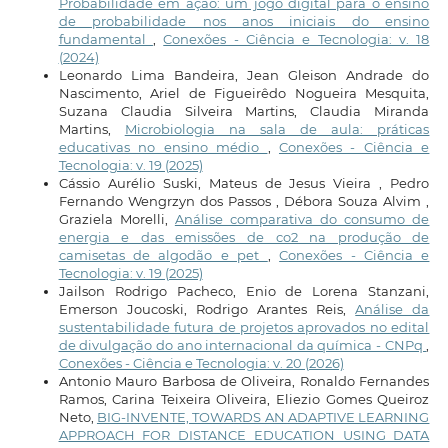
Probabilidade em ação: um jogo digital para o ensino
de probabilidade nos anos iniciais do ensino
fundamental
,
Conexões - Ciência e Tecnologia: v. 18
(2024)
Leonardo Lima Bandeira, Jean Gleison Andrade do
Nascimento, Ariel de Figueirêdo Nogueira Mesquita,
Suzana Claudia Silveira Martins, Claudia Miranda
Martins,
Microbiologia na sala de aula: práticas
educativas no ensino médio
,
Conexões - Ciência e
Tecnologia: v. 19 (2025)
Cássio Aurélio Suski, Mateus de Jesus Vieira , Pedro
Fernando Wengrzyn dos Passos , Débora Souza Alvim ,
Graziela Morelli,
Análise comparativa do consumo de
energia e das emissões de co2 na produção de
camisetas de algodão e pet
,
Conexões - Ciência e
Tecnologia: v. 19 (2025)
Jailson Rodrigo Pacheco, Enio de Lorena Stanzani,
Emerson Joucoski, Rodrigo Arantes Reis,
Análise da
sustentabilidade futura de projetos aprovados no edital
de divulgação do ano internacional da química - CNPq
,
Conexões - Ciência e Tecnologia: v. 20 (2026)
Antonio Mauro Barbosa de Oliveira, Ronaldo Fernandes
Ramos, Carina Teixeira Oliveira, Eliezio Gomes Queiroz
Neto,
BIG-INVENTE, TOWARDS AN ADAPTIVE LEARNING
APPROACH FOR DISTANCE EDUCATION USING DATA