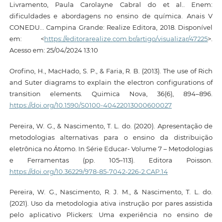
Livramento, Paula Carolayne Cabral do et al.. Enem:
dificuldades e abordagens no ensino de química. Anais V
CONEDU... Campina Grande: Realize Editora, 2018. Disponível
em: <
https://editorarealize.com.br/artigo/visualizar/47225
>.
Acesso em: 25/04/2024 13:10
Orofino, H., MacHado, S. P., & Faria, R. B. (2013). The use of Rich
and Suter diagrams to explain the electron configurations of
transition elements. Quimica Nova, 36(6), 894–896.
https://doi.org/10.1590/S0100-40422013000600027
Pereira, W. G., & Nascimento, T. L. do. (2020). Apresentação de
metodologias alternativas para o ensino da distribuição
eletrônica no Átomo. In Série Educar- Volume 7 – Metodologias
e Ferramentas (pp. 105–113). Editora Poisson.
https://doi.org/10.36229/978-85-7042-226-2.CAP.14
Pereira, W. G., Nascimento, R. J. M., & Nascimento, T. L. do.
(2021). Uso da metodologia ativa instrução por pares assistida
pelo aplicativo Plickers: Uma experiência no ensino de