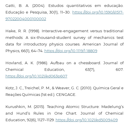
Gatti, B. A. (2004). Estudos quantitativos em educação.
Educação e Pesquisa, 30(1), 11–30.
https://doi.org/10.1590/s1517-
97022004000100002
Hake, R. R. (1998). Interactive-engagement versus traditional
methods: A six-thousand-student survey of mechanics test
data for introductory physics courses. American Journal of
Physics, 66(1), 64–74.
https://doi.org/10.1119/1.18809
Hovland, A. K. (1986). Aufbau on a chessboard. Journal of
Chemical Education, 63(7), 607.
https://doi.org/10.1021/ed063p607
Kotz, J. C., Treichel, P. M., & Weaver, G. C. (2010). Química Geral e
Reações Químicas (1st ed.). CENGAGE.
Kurushkin, M. (2015). Teaching Atomic Structure: Madelung’s
and Hund’s Rules in One Chart. Journal of Chemical
Education, 92(6), 1127–1129.
https://doi.org/10.1021/ed5009409