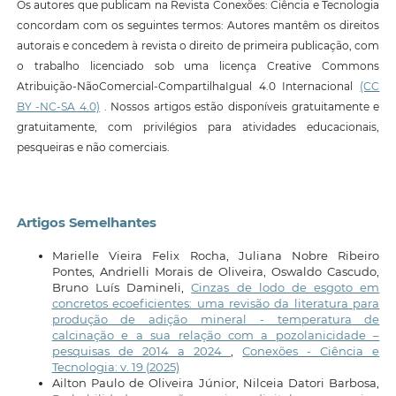
Os autores que publicam na Revista Conexões: Ciência e Tecnologia
concordam com os seguintes termos: Autores mantêm os direitos
autorais e concedem à revista o direito de primeira publicação, com
o trabalho licenciado sob uma licença Creative Commons
Atribuição-NãoComercial-CompartilhaIgual 4.0 Internacional
(CC
BY -NC-SA 4.0)
. Nossos artigos estão disponíveis gratuitamente e
gratuitamente, com privilégios para atividades educacionais,
pesqueiras e não comerciais.
Artigos Semelhantes
Marielle Vieira Felix Rocha, Juliana Nobre Ribeiro
Pontes, Andrielli Morais de Oliveira, Oswaldo Cascudo,
Bruno Luís Damineli,
Cinzas de lodo de esgoto em
concretos ecoeficientes: uma revisão da literatura para
produção de adição mineral - temperatura de
calcinação e a sua relação com a pozolanicidade –
pesquisas de 2014 a 2024
,
Conexões - Ciência e
Tecnologia: v. 19 (2025)
Ailton Paulo de Oliveira Júnior, Nilceia Datori Barbosa,