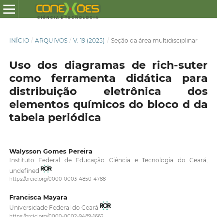
INÍCIO
/
ARQUIVOS
/
V. 19 (2025)
/
Seção da área multidisciplinar
Uso dos diagramas de rich-suter
como ferramenta didática para
distribuição eletrônica dos
elementos químicos do bloco d da
tabela periódica
Walysson Gomes Pereira
Instituto Federal de Educação Ciência e Tecnologia do Ceará,
undefined
https://orcid.org/0000-0003-4850-4788
Francisca Mayara
Universidade Federal do Ceará
https://orcid.org/0000-0002-9489-1662