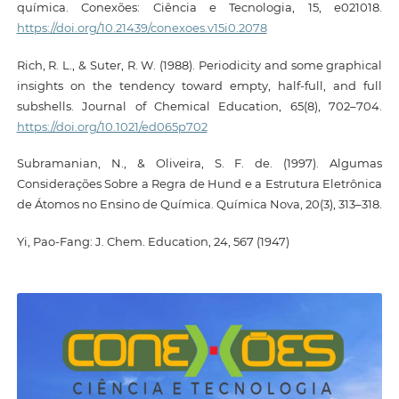
química. Conexões: Ciência e Tecnologia, 15, e021018.
https://doi.org/10.21439/conexoes.v15i0.2078
Rich, R. L., & Suter, R. W. (1988). Periodicity and some graphical
insights on the tendency toward empty, half-full, and full
subshells. Journal of Chemical Education, 65(8), 702–704.
https://doi.org/10.1021/ed065p702
Subramanian, N., & Oliveira, S. F. de. (1997). Algumas
Considerações Sobre a Regra de Hund e a Estrutura Eletrônica
de Átomos no Ensino de Química. Química Nova, 20(3), 313–318.
Yi, Pao-Fang: J. Chem. Education, 24, 567 (1947)