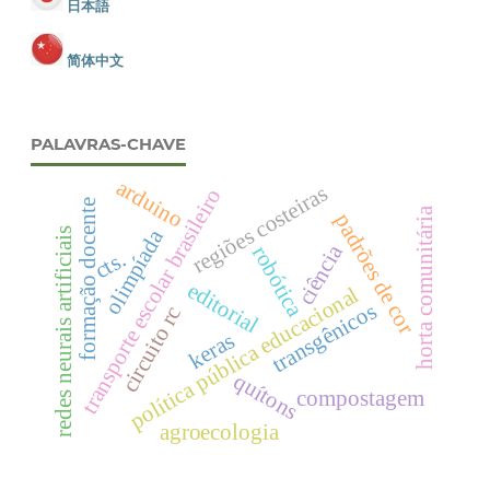
日本語
简体中文
PALAVRAS-CHAVE
arduino
regiões costeiras
transporte escolar brasileiro
formação docente
horta comunitária
padrões de cor
olimpíada
redes neurais artificiais
ciência
robótica
cts.
editorial
política pública educacional
transgênicos
circuito rc
keras
quítons
compostagem
agroecologia