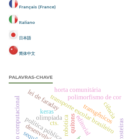
Français (France)
Italiano
日本語
简体中文
PALAVRAS-CHAVE
horta comunitária
lei de faraday
transporte escolar brasileiro
polimorfismo de cor
visão computacional
ciência
transgênicos
keras
quítons
editorial
olimpíada
robótica
política pública educacional
cts.