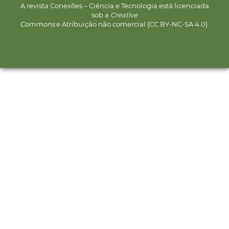
A revista Conexões – Ciência e Tecnologia está licenciada
sob a
Creative
Commons
e Atribuição não comercial (CC BY-NC-SA 4.0).