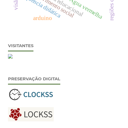
regiões costeiras
desenvolvimento social
sequência didática
Água vermelha
arduino
VISITANTES
PRESERVAÇÃO DIGITAL