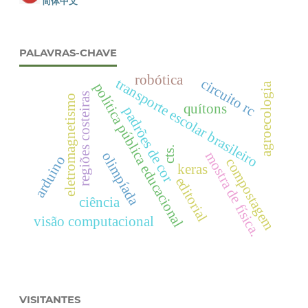
简体中文
PALAVRAS-CHAVE
robótica
transporte escolar brasileiro
circuito rc
política pública educacional
agroecologia
regiões costeiras
eletromagnetismo
quítons
padrões de cor
cts.
mostra de física.
olimpíada
arduino
compostagem
keras
editorial
ciência
visão computacional
VISITANTES