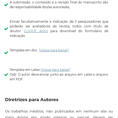
A submissão, o conteúdo e a revisão final do manuscrito são
de responsabilidade dos/as autores/as;
Enviar facultativamente a indicação de 3 pesquisadores que
poderão ser avaliadores da revista, todos com título de
doutor.
CLIQUE AQUI
para download do formulário de
indicação.
Template em doc.
[clique para baixar]
Template em Latex
[clique para baixar]
Osb: O autor deve enviar junto ao arquivo em Latex o arquivo
em PDF.
Diretrizes para Autores
Os trabalhos inéditos, não publicados em nenhum site ou
meio digital em modo integral ou parcial, devem ser