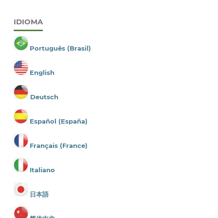
IDIOMA
Português (Brasil)
English
Deutsch
Español (España)
Français (France)
Italiano
日本語