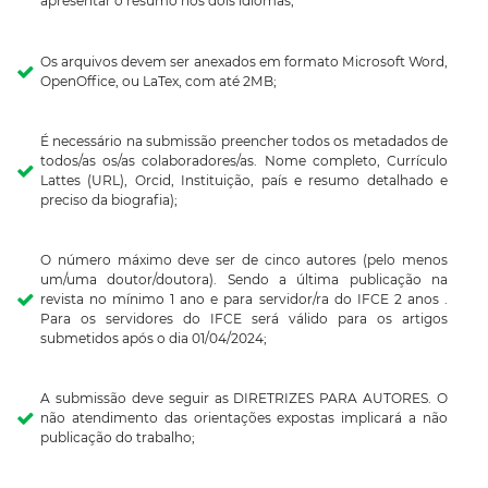
apresentar o resumo nos dois idiomas;
Os arquivos devem ser anexados em formato Microsoft Word,
OpenOffice, ou LaTex, com até 2MB;
É necessário na submissão preencher todos os metadados de
todos/as os/as colaboradores/as. Nome completo, Currículo
Lattes (URL), Orcid, Instituição, país e resumo detalhado e
preciso da biografia);
O número máximo deve ser de cinco autores (pelo menos
um/uma doutor/doutora). Sendo a última publicação na
revista no mínimo 1 ano e para servidor/ra do IFCE 2 anos .
Para os servidores do IFCE será válido para os artigos
submetidos após o dia 01/04/2024;
A submissão deve seguir as DIRETRIZES PARA AUTORES. O
não atendimento das orientações expostas implicará a não
publicação do trabalho;