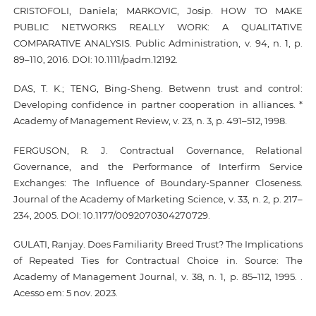
CRISTOFOLI, Daniela; MARKOVIC, Josip. HOW TO MAKE
PUBLIC NETWORKS REALLY WORK: A QUALITATIVE
COMPARATIVE ANALYSIS. Public Administration, v. 94, n. 1, p.
89–110, 2016. DOI: 10.1111/padm.12192.
DAS, T. K.; TENG, Bing-Sheng. Betwenn trust and control:
Developing confidence in partner cooperation in alliances. *
Academy of Management Review, v. 23, n. 3, p. 491–512, 1998.
FERGUSON, R. J. Contractual Governance, Relational
Governance, and the Performance of Interfirm Service
Exchanges: The Influence of Boundary-Spanner Closeness.
Journal of the Academy of Marketing Science, v. 33, n. 2, p. 217–
234, 2005. DOI: 10.1177/0092070304270729.
GULATI, Ranjay. Does Familiarity Breed Trust? The Implications
of Repeated Ties for Contractual Choice in. Source: The
Academy of Management Journal, v. 38, n. 1, p. 85–112, 1995. .
Acesso em: 5 nov. 2023.