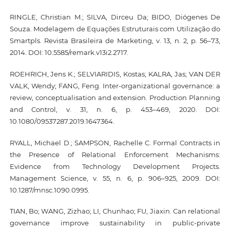
RINGLE, Christian M.; SILVA, Dirceu Da; BIDO, Diógenes De
Souza. Modelagem de Equações Estruturais com Utilização do
Smartpls. Revista Brasileira de Marketing, v. 13, n. 2, p. 56–73,
2014. DOI: 10.5585/remark.v13i2.2717.
ROEHRICH, Jens K.; SELVIARIDIS, Kostas; KALRA, Jas; VAN DER
VALK, Wendy; FANG, Feng. Inter-organizational governance: a
review, conceptualisation and extension. Production Planning
and Control, v. 31, n. 6, p. 453–469, 2020. DOI:
10.1080/09537287.2019.1647364.
RYALL, Michael D.; SAMPSON, Rachelle C. Formal Contracts in
the Presence of Relational Enforcement Mechanisms:
Evidence from Technology Development Projects.
Management Science, v. 55, n. 6, p. 906–925, 2009. DOI:
10.1287/mnsc.1090.0995.
TIAN, Bo; WANG, Zizhao; LI, Chunhao; FU, Jiaxin. Can relational
governance improve sustainability in public-private