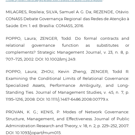
MILAGRES, Rosileia; SILVA, Samuel A. G. Da; REZENDE, Otávio.
CONASS Debate Governança Regional das Redes de Atenção à
Saúde. Em: 1. ed. Brasília: CONASS, 2016.
POPPO, Laura; ZENGER, Todd. Do formal contracts and
relational governance function as substitutes or
complements? Strategic Management Journal, v. 23, n. 8, p.
707–725, 2002. DOI: 10.1002/smj.249.
POPPO, Laura; ZHOU, Kevin Zheng; ZENGER, Todd R.
Examining the Conditional Limits of Relational Governance:
Specialized Assets, Performance Ambiguity, and Long-
Standing Ties. Journal of Management Studies, v. 45, n. 7, p.
1195–1216, 2008. DOI: 10.1111/j.1467-6486.2008.00779.x.
PROVAN, K. G.; KENIS, P. Modes of Network Governance:
Structure, Management, and Effectiveness. Journal of Public
Administration Research and Theory, v. 18, n. 2, p. 229–252, 2007.
DOI: 10.1093/jopart/mum015.