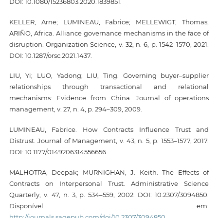
DOI: 10.1080/15236803.2020.1839851.
KELLER, Arne; LUMINEAU, Fabrice; MELLEWIGT, Thomas;
ARIÑO, Africa. Alliance governance mechanisms in the face of
disruption. Organization Science, v. 32, n. 6, p. 1542–1570, 2021.
DOI: 10.1287/orsc.2021.1437.
LIU, Yi; LUO, Yadong; LIU, Ting. Governing buyer–supplier
relationships through transactional and relational
mechanisms: Evidence from China. Journal of operations
management, v. 27, n. 4, p. 294–309, 2009.
LUMINEAU, Fabrice. How Contracts Influence Trust and
Distrust. Journal of Management, v. 43, n. 5, p. 1553–1577, 2017.
DOI: 10.1177/0149206314556656.
MALHOTRA, Deepak; MURNIGHAN, J. Keith. The Effects of
Contracts on Interpersonal Trust. Administrative Science
Quarterly, v. 47, n. 3, p. 534–559, 2002. DOI: 10.2307/3094850.
Disponível em:
http://journals.sagepub.com/doi/10.2307/3094850
.