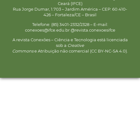
Ceará (IFCE)
Rua Jorge Dumar, 1.703 – Jardim América – CEP: 60.410-
426 – Fortaleza/CE – Brasil
Telefone: (85) 3401-2332/2328 – E-mail:
conexoes@ifce.edu.br @revista.conexoesifce
A revista Conexões – Ciência e Tecnologia está licenciada
sob a
Creative
Commons
e Atribuição não comercial (CC BY-NC-SA 4.0).