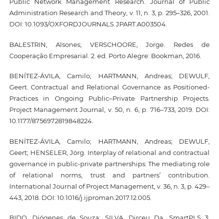
Public Network Management Research. Journal of Public
Administration Research and Theory, v. 11, n. 3, p. 295–326, 2001.
DOI: 10.1093/OXFORDJOURNALS.JPART.A003504.
BALESTRIN, Alsones; VERSCHOORE, Jorge. Redes de
Cooperação Empresarial. 2. ed. Porto Alegre: Bookman, 2016.
BENÍTEZ-ÁVILA, Camilo; HARTMANN, Andreas; DEWULF,
Geert. Contractual and Relational Governance as Positioned-
Practices in Ongoing Public–Private Partnership Projects.
Project Management Journal, v. 50, n. 6, p. 716–733, 2019. DOI:
10.1177/8756972819848224.
BENÍTEZ-ÁVILA, Camilo; HARTMANN, Andreas; DEWULF,
Geert; HENSELER, Jörg. Interplay of relational and contractual
governance in public-private partnerships: The mediating role
of relational norms, trust and partners’ contribution.
International Journal of Project Management, v. 36, n. 3, p. 429–
443, 2018. DOI: 10.1016/j.ijproman.2017.12.005.
BIDO, Diógenes de Souza; SILVA, Dirceu Da. SmartPLS 3: