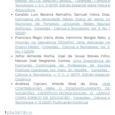
BARRA, RIO DE JANEIRO, BRASIL
,
Conexões - Ciência e
Tecnologia: v. 9 n. 3 (2015): Edição Especial sobre Pesca e
Aquicultura
Geraldo Luis Bezerra Ramalho, Samuel Vieira Dias,
Estimativa da Velocidade Média Diária do Vento no
Município de Fortaleza utilizando Redes Neurais
Artificiais
,
Conexões - Ciência e Tecnologia: Vol. 3, No. 1
(2009)
Francisco Regis Vieira Alves, Hermínio Borges Neto,
A
Intuição na Sequência FEDATHI: Uma Aplicação no
Ensino Médio
,
Conexões - Ciência e Tecnologia: Vol. 3,
No. 1 (2009)
Jefrei Almeida Rocha, José de Sousa Breves Filho,
Marcos José Negreiros Gomes,
Uma Experiência de
Formação Continuada de Professores de Escolas
Públicas Cearenses por meio do Moodle
,
Conexões -
Ciência e Tecnologia: v. 11 n. 2 (2017): Edição Especial:
Docência
Andreza Cipriani, Arleide Rosa da Silva,
UMA
CONTRIBUIÇÃO PARA O DESENVOLVIMENTO DE
VOCAÇÕES CIENTÍFICO-TECNOLÓGICAS: O LENQUI
COMO ESPAÇO DE EDUCAÇÃO
,
Conexões - Ciência e
Tecnologia: v. 15 (2021): Publicação Contínua
1
2
3
4
5
6
7
8
>
>>