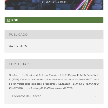
PDF
PUBLICADO
04-07-2025
COMO CITAR
Onofre, H. N., Silveira, M. A. P. da, Mourão, P. J. R., Barros, H. M., & Félix, W. J.
S. (2025). Governança contratual e relacional na rede de áreas de TI rede
de universidades públicas brasileiras .
Conexões - Ciência E Tecnologia
,
19
, e025026. https://doi.org/10.21439/conexoes.v19.3759
Fomatos de Citação