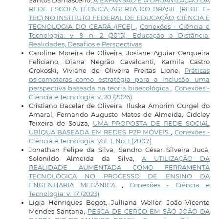
Santos Damasceno,
A EXPANSÃO E A ORGANIZAÇÃO DA
REDE ESCOLA TÉCNICA ABERTA DO BRASIL (REDE E-
TEC) NO INSTITUTO FEDERAL DE EDUCAÇÃO, CIÊNCIA E
TECNOLOGIA DO CEARÁ (IFCE)
,
Conexões - Ciência e
Tecnologia: v. 9 n. 2 (2015): Educação a Distância:
Realidades, Desafios e Perspectivas
Caroline Moreira de Oliveira, Josiane Aguiar Cerqueira
Feliciano, Diana Negrão Cavalcanti, Kamila Castro
Grokoski, Viviane de Oliveira Freitas Lione,
Práticas
psicomotoras como estratégia para a inclusão: uma
perspectiva baseada na teoria bioecológica
,
Conexões -
Ciência e Tecnologia: v. 20 (2026)
Cristiano Bacelar de Oliveira, Iluska Amorim Gurgel do
Amaral, Fernando Augusto Matos de Almeida, Cidcley
Teixeira de Souza,
UMA PROPOSTA DE REDE SOCIAL
UBÍQUA BASEADA EM REDES P2P MÓVEIS
,
Conexões -
Ciência e Tecnologia: Vol. 1, No. 1 (2007)
Jonathan Felipe da Silva, Sandro César Silveira Jucá,
Solonildo Almeida da Silva,
A UTILIZAÇÃO DA
REALIDADE AUMENTADA COMO FERRAMENTA
TECNOLÓGICA NO PROCESSO DE ENSINO DA
ENGENHARIA MECÂNICA
,
Conexões - Ciência e
Tecnologia: v. 17 (2023)
Ligia Henriques Begot, Julliana Weller, João Vicente
Mendes Santana,
PESCA DE CERCO EM SÃO JOÃO DA