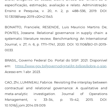
especificação, estimação, avaliação e relato. Administração:
Ensino e Pesquisa, v. 20, n. 2, p. 488–536, 2019. DOI:
10.13058/raep.2019.v20n2.1545.
BONATTO, Franciele; RESENDE, Luis Mauricio Martins De;
PONTES, Joseane. Relational governance in supply chain: a
systematic literature review. Benchmarking: An International
Journal, v. 27, n. 6, p. 1711–1741, 2020. DOI: 10.1108/BIJ-01-2019-
0033.
BRASIL, Governo Federal Do. Portal do SISP. 2021. Disponível
em:
https://www.gov.br/governodigital/pt-br/sisp/sobre-o-sisp
.
Acesso em: 1 abr. 2023.
CAO, Zhi; LUMINEAU, Fabrice. Revisiting the interplay between
contractual and relational governance: A qualitative and
meta-analytic investigation. Journal of Operations
Management, v. 33–34, p. 15–42, 2015. DOI:
10.1016/j.jom.2014.09.009.