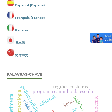
Español (España)
Français (France)
Italiano
日本語
简体中文
PALAVRAS-CHAVE
regiões costeiras
política pública educacional
programa caminho da escola.
agroecologia
editorial
padrões de cor
keras