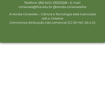
Telefone: (85) 3401-2332/2328 – E-mail:
conexoes@ifce.edu.br @revista.conexoesifce
A revista Conexões – Ciência e Tecnologia está licenciada
sob a
Creative
Commons
e Atribuição não comercial (CC BY-NC-SA 4.0).