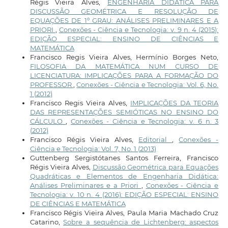
Régis Vieira Alves,
ENGENHARIA DIDÁTICA PARA
DISCUSSÃO GEOMÉTRICA E RESOLUÇÃO DE
EQUAÇÕES DE 1º GRAU: ANÁLISES PRELIMINARES E A
PRIORI
,
Conexões - Ciência e Tecnologia: v. 9 n. 4 (2015):
EDIÇÃO ESPECIAL: ENSINO DE CIÊNCIAS E
MATEMÁTICA
Francisco Regis Vieira Alves, Hermínio Borges Neto,
FILOSOFIA DA MATEMÁTICA NUM CURSO DE
LICENCIATURA: IMPLICAÇÕES PARA A FORMAÇÃO DO
PROFESSOR
,
Conexões - Ciência e Tecnologia: Vol. 6, No.
1 (2012)
Francisco Regis Vieira Alves,
IMPLICAÇÕES DA TEORIA
DAS REPRESENTAÇÕES SEMIÓTICAS NO ENSINO DO
CÁLCULO
,
Conexões - Ciência e Tecnologia: v. 6 n. 3
(2012)
Francisco Régis Vieira Alves,
Editorial
,
Conexões -
Ciência e Tecnologia: Vol. 7, No. 1 (2013)
Guttenberg Sergistótanes Santos Ferreira, Francisco
Régis Vieira Alves,
Discussão Geométrica para Equações
Quadráticas e Elementos de Engenharia Didática:
Análises Preliminares e a Priori
,
Conexões - Ciência e
Tecnologia: v. 10 n. 4 (2016): EDIÇÃO ESPECIAL: ENSINO
DE CIÊNCIAS E MATEMÁTICA
Francisco Régis Vieira Alves, Paula Maria Machado Cruz
Catarino,
Sobre a sequência de Lichtenberg: aspectos