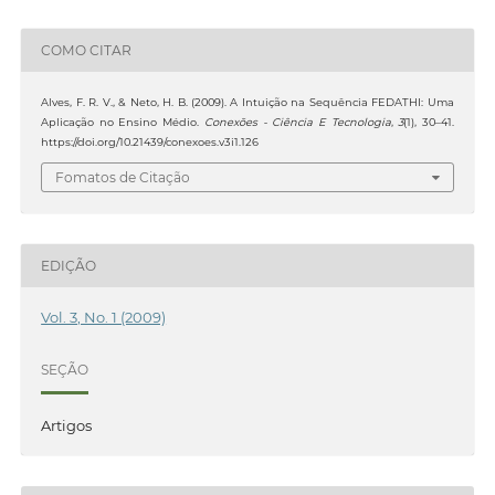
COMO CITAR
Alves, F. R. V., & Neto, H. B. (2009). A Intuição na Sequência FEDATHI: Uma
Aplicação no Ensino Médio.
Conexões - Ciência E Tecnologia
,
3
(1), 30–41.
https://doi.org/10.21439/conexoes.v3i1.126
Fomatos de Citação
EDIÇÃO
Vol. 3, No. 1 (2009)
SEÇÃO
Artigos