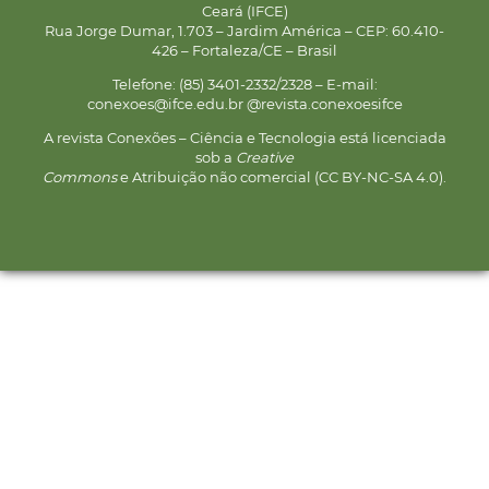
Ceará (IFCE)
Rua Jorge Dumar, 1.703 – Jardim América – CEP: 60.410-
426 – Fortaleza/CE – Brasil
Telefone: (85) 3401-2332/2328 – E-mail:
conexoes@ifce.edu.br @revista.conexoesifce
A revista Conexões – Ciência e Tecnologia está licenciada
sob a
Creative
Commons
e Atribuição não comercial (CC BY-NC-SA 4.0).