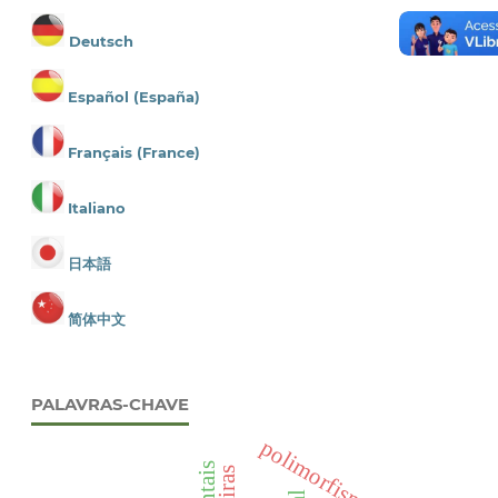
Deutsch
Español (España)
Français (France)
Italiano
日本語
简体中文
PALAVRAS-CHAVE
polimorfismo de cor