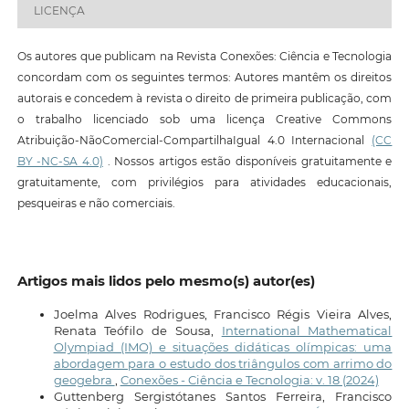
LICENÇA
Os autores que publicam na Revista Conexões: Ciência e Tecnologia
concordam com os seguintes termos: Autores mantêm os direitos
autorais e concedem à revista o direito de primeira publicação, com
o trabalho licenciado sob uma licença Creative Commons
Atribuição-NãoComercial-CompartilhaIgual 4.0 Internacional
(CC
BY -NC-SA 4.0)
. Nossos artigos estão disponíveis gratuitamente e
gratuitamente, com privilégios para atividades educacionais,
pesqueiras e não comerciais.
Artigos mais lidos pelo mesmo(s) autor(es)
Joelma Alves Rodrigues, Francisco Régis Vieira Alves,
Renata Teófilo de Sousa,
International Mathematical
Olympiad (IMO) e situações didáticas olímpicas: uma
abordagem para o estudo dos triângulos com arrimo do
geogebra
,
Conexões - Ciência e Tecnologia: v. 18 (2024)
Guttenberg Sergistótanes Santos Ferreira, Francisco