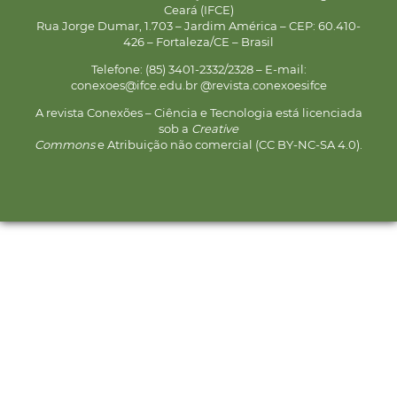
Ceará (IFCE)
Rua Jorge Dumar, 1.703 – Jardim América – CEP: 60.410-
426 – Fortaleza/CE – Brasil
Telefone: (85) 3401-2332/2328 – E-mail:
conexoes@ifce.edu.br @revista.conexoesifce
A revista Conexões – Ciência e Tecnologia está licenciada
sob a
Creative
Commons
e Atribuição não comercial (CC BY-NC-SA 4.0).