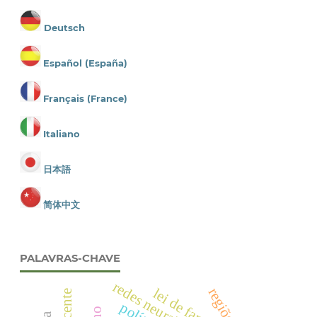
Deutsch
Español (España)
Français (France)
Italiano
日本語
简体中文
PALAVRAS-CHAVE
lei de faraday