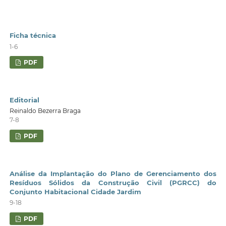
Ficha técnica
1-6
PDF
Editorial
Reinaldo Bezerra Braga
7-8
PDF
Análise da Implantação do Plano de Gerenciamento dos
Resíduos Sólidos da Construção Civil (PGRCC) do
Conjunto Habitacional Cidade Jardim
9-18
PDF