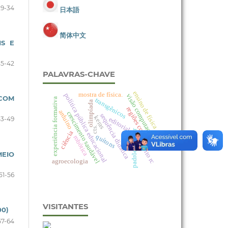
29-34
日本語
简体中文
IS E
35-42
PALAVRAS-CHAVE
ensino de física
mostra de física.
política pública educacional
visão computacional
 COM
transgênicos
experiência formativa
olimpíada
regiões costeiras
arduino
crescimento saudável
sequência didática
keras
43-49
editorial
cts.
padrões de cor
ciência
quítons
robótica
circuito rc
EIO
agroecologia
51-56
VISITANTES
0)
57-64