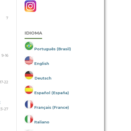
7
IDIOMA
Português (Brasil)
9-16
English
Deutsch
17-22
Español (España)
E
Français (France)
23-27
Italiano