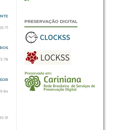
NTE
PRESERVAÇÃO DIGITAL
65-71
IROS
73-78
NSOR
79-84
85-91