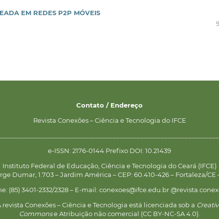
EADA EM REDES P2P MÓVEIS
Contato / Endereço
Revista Conexões – Ciência e Tecnologia do IFCE
________________________________________________________________
e-ISSN: 2176-0144 Prefixo DOI: 10.21439
Instituto Federal de Educação, Ciência e Tecnologia do Ceará (IFCE)
rge Dumar, 1.703 – Jardim América – CEP: 60.410-426 – Fortaleza/CE –
ne: (85) 3401-2332/2328 – E-mail: conexoes@ifce.edu.br @revista.conex
 revista Conexões – Ciência e Tecnologia está licenciada sob a
Creati
Commons
e Atribuição não comercial (CC BY-NC-SA 4.0).