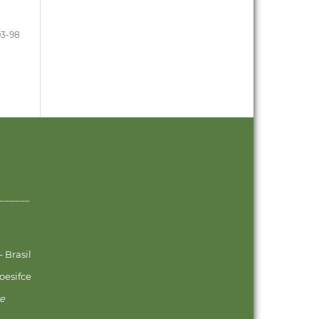
93-98
______
 Brasil
oesifce
ve