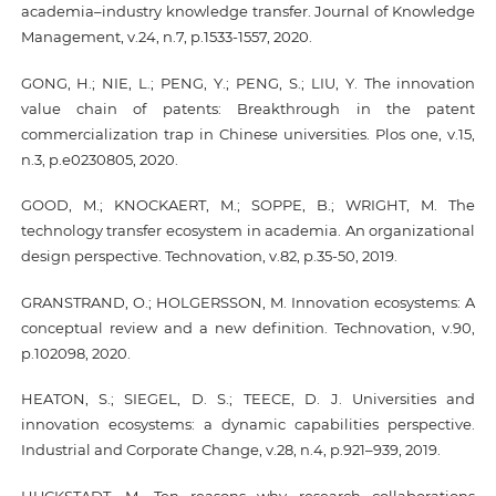
academia–industry knowledge transfer. Journal of Knowledge
Management, v.24, n.7, p.1533-1557, 2020.
GONG, H.; NIE, L.; PENG, Y.; PENG, S.; LIU, Y. The innovation
value chain of patents: Breakthrough in the patent
commercialization trap in Chinese universities. Plos one, v.15,
n.3, p.e0230805, 2020.
GOOD, M.; KNOCKAERT, M.; SOPPE, B.; WRIGHT, M. The
technology transfer ecosystem in academia. An organizational
design perspective. Technovation, v.82, p.35-50, 2019.
GRANSTRAND, O.; HOLGERSSON, M. Innovation ecosystems: A
conceptual review and a new definition. Technovation, v.90,
p.102098, 2020.
HEATON, S.; SIEGEL, D. S.; TEECE, D. J. Universities and
innovation ecosystems: a dynamic capabilities perspective.
Industrial and Corporate Change, v.28, n.4, p.921–939, 2019.
HUCKSTADT, M. Ten reasons why research collaborations