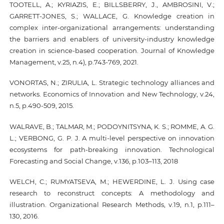
TOOTELL, A.; KYRIAZIS, E.; BILLSBERRY, J., AMBROSINI, V.;
GARRETT-JONES, S.; WALLACE, G. Knowledge creation in
complex inter-organizational arrangements: understanding
the barriers and enablers of university-industry knowledge
creation in science-based cooperation. Journal of Knowledge
Management, v.25, n.4), p.743-769, 2021.
VONORTAS, N.; ZIRULIA, L. Strategic technology alliances and
networks. Economics of Innovation and New Technology, v.24,
n.5, p.490-509, 2015.
WALRAVE, B.; TALMAR, M.; PODOYNITSYNA, K. S.; ROMME, A. G.
L.; VERBONG, G. P. J. A multi-level perspective on innovation
ecosystems for path-breaking innovation. Technological
Forecasting and Social Change, v.136, p.103–113, 2018
WELCH, C.; RUMYATSEVA, M.; HEWERDINE, L. J. Using case
research to reconstruct concepts: A methodology and
illustration. Organizational Research Methods, v.19, n.1, p.111–
130, 2016.