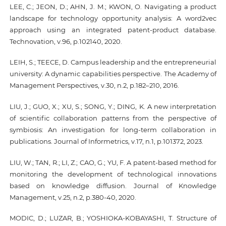
LEE, C.; JEON, D.; AHN, J. M.; KWON, O. Navigating a product
landscape for technology opportunity analysis: A word2vec
approach using an integrated patent-product database.
Technovation, v.96, p.102140, 2020.
LEIH, S.; TEECE, D. Campus leadership and the entrepreneurial
university: A dynamic capabilities perspective. The Academy of
Management Perspectives, v.30, n.2, p.182–210, 2016.
LIU, J.; GUO, X.; XU, S.; SONG, Y.; DING, K. A new interpretation
of scientific collaboration patterns from the perspective of
symbiosis: An investigation for long-term collaboration in
publications. Journal of Informetrics, v.17, n.1, p.101372, 2023.
LIU, W.; TAN, R.; LI, Z.; CAO, G.; YU, F. A patent-based method for
monitoring the development of technological innovations
based on knowledge diffusion. Journal of Knowledge
Management, v.25, n.2, p.380-40, 2020.
MODIC, D.; LUZAR, B.; YOSHIOKA-KOBAYASHI, T. Structure of