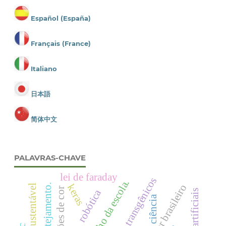
Español (España)
Français (France)
Italiano
日本語
简体中文
PALAVRAS-CHAVE
lei de faraday
transgênicos
keras
padrões de cor
robótica
ciência