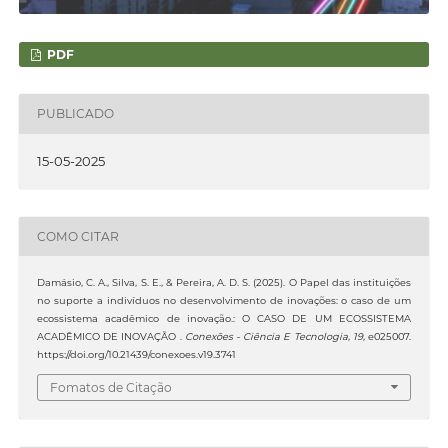
PDF
PUBLICADO
15-05-2025
COMO CITAR
Damásio, C. A., Silva, S. E., & Pereira, A. D. S. (2025). O Papel das instituições
no suporte a indivíduos no desenvolvimento de inovações: o caso de um
ecossistema acadêmico de inovação.: O CASO DE UM ECOSSISTEMA
ACADÊMICO DE INOVAÇÃO .
Conexões - Ciência E Tecnologia
,
19
, e025007.
https://doi.org/10.21439/conexoes.v19.3741
Fomatos de Citação