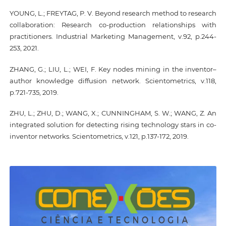
YOUNG, L.; FREYTAG, P. V. Beyond research method to research
collaboration: Research co-production relationships with
practitioners. Industrial Marketing Management, v.92, p.244-
253, 2021.
ZHANG, G.; LIU, L.; WEI, F. Key nodes mining in the inventor–
author knowledge diffusion network. Scientometrics, v.118,
p.721-735, 2019.
ZHU, L.; ZHU, D.; WANG, X.; CUNNINGHAM, S. W.; WANG, Z. An
integrated solution for detecting rising technology stars in co-
inventor networks. Scientometrics, v.121, p.137-172, 2019.