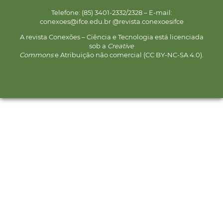
Telefone: (85) 3401-2332/2328 – E-mail:
conexoes@ifce.edu.br @revista.conexoesifce
A revista Conexões – Ciência e Tecnologia está licenciada
sob a
Creative
Commons
e Atribuição não comercial (CC BY-NC-SA 4.0).