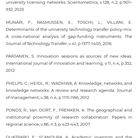
university licensing networks. Scientometrics, v.128, n.2, p.901–
932, 2023.
MUNARI, F.; RASMUSSEN, E.; TOSCHI, L.; VILLANI, E.
Determinants of the university technology transfer policy-mix:
A cross-national analysis of gap-funding instruments. The
Journal of Technology Transfer, v.41, p.1377-1405, 2016.
PARJANEN, S. Innovation sessions as sources of new ideas.
International journal of innovation and learning, v.11, n.4, p.352,
2012.
PHELPS, C.; HEIDL, R.; WADHWA, A. Knowledge, networks, and
knowledge networks: A review and research agenda. Journal
of management, v.38, n.4, p.1115-1166, 2012.
PONDS, R.; Van OORT, F.; FRENKEN, K. The geographical and
institutional proximity of research collaboration. Papers in
regional science, v.86, n.3, p.423-443, 2007.
QUATRARO, F.; SCANDURA, A. Academic inventors and the