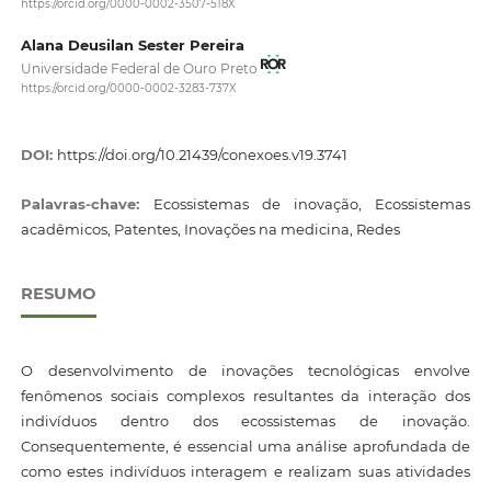
https://orcid.org/0000-0002-3507-518X
Alana Deusilan Sester Pereira
Universidade Federal de Ouro Preto
https://orcid.org/0000-0002-3283-737X
DOI:
https://doi.org/10.21439/conexoes.v19.3741
Palavras-chave:
Ecossistemas de inovação, Ecossistemas
acadêmicos, Patentes, Inovações na medicina, Redes
RESUMO
O desenvolvimento de inovações tecnológicas envolve
fenômenos sociais complexos resultantes da interação dos
indivíduos dentro dos ecossistemas de inovação.
Consequentemente, é essencial uma análise aprofundada de
como estes indivíduos interagem e realizam suas atividades