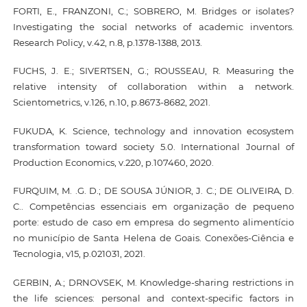
FORTI, E., FRANZONI, C.; SOBRERO, M. Bridges or isolates?
Investigating the social networks of academic inventors.
Research Policy, v.42, n.8, p.1378-1388, 2013.
FUCHS, J. E.; SIVERTSEN, G.; ROUSSEAU, R. Measuring the
relative intensity of collaboration within a network.
Scientometrics, v.126, n.10, p.8673-8682, 2021.
FUKUDA, K. Science, technology and innovation ecosystem
transformation toward society 5.0. International Journal of
Production Economics, v.220, p.107460, 2020.
FURQUIM, M. .G. D.; DE SOUSA JÚNIOR, J. C.; DE OLIVEIRA, D.
C.. Competências essenciais em organização de pequeno
porte: estudo de caso em empresa do segmento alimentício
no município de Santa Helena de Goais. Conexões-Ciência e
Tecnologia, v15, p.021031, 2021.
GERBIN, A.; DRNOVSEK, M. Knowledge-sharing restrictions in
the life sciences: personal and context-specific factors in