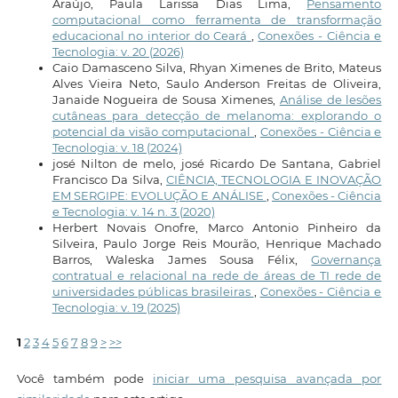
Araújo, Paula Larissa Dias Lima,
Pensamento
computacional como ferramenta de transformação
educacional no interior do Ceará
,
Conexões - Ciência e
Tecnologia: v. 20 (2026)
Caio Damasceno Silva, Rhyan Ximenes de Brito, Mateus
Alves Vieira Neto, Saulo Anderson Freitas de Oliveira,
Janaide Nogueira de Sousa Ximenes,
Análise de lesões
cutâneas para detecção de melanoma: explorando o
potencial da visão computacional
,
Conexões - Ciência e
Tecnologia: v. 18 (2024)
josé Nilton de melo, josé Ricardo De Santana, Gabriel
Francisco Da Silva,
CIÊNCIA, TECNOLOGIA E INOVAÇÃO
EM SERGIPE: EVOLUÇÃO E ANÁLISE
,
Conexões - Ciência
e Tecnologia: v. 14 n. 3 (2020)
Herbert Novais Onofre, Marco Antonio Pinheiro da
Silveira, Paulo Jorge Reis Mourão, Henrique Machado
Barros, Waleska James Sousa Félix,
Governança
contratual e relacional na rede de áreas de TI rede de
universidades públicas brasileiras
,
Conexões - Ciência e
Tecnologia: v. 19 (2025)
1
2
3
4
5
6
7
8
9
>
>>
Você também pode
iniciar uma pesquisa avançada por