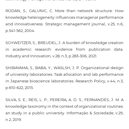
RODAN, S.; GALUNIC, C. More than network structure: How
knowledge heterogeneity influences managerial performance
and innovativeness. Strategic management journal, v.25, n.6,
p.541-562, 2004.
SCHWEITZER, S.; BREUDEL, J. A burden of knowledge creation
in academic research: evidence from publication data.
Industry and Innovation, v.28, n.3, p.283-306, 2021.
SHIBAYAMA, S.; BABA, Y.; WASLSH, J. P. Organizational design
of university laboratories: Task allocation and lab performance
in Japanese bioscience laboratories. Research Policy, v.44, n.3,
p.610-622, 2015.
SILVA, S. E.; REIS, L. P.; PEREIRA, A. D. S.; FERNANDES, J. M. A
knowledge taxonomy in the context of organizational routines:
an study in a public university. Informação & Sociedade, v.29,
n.2, 2019.