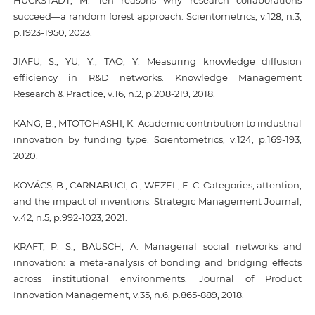
succeed—a random forest approach. Scientometrics, v.128, n.3,
p.1923-1950, 2023.
JIAFU, S.; YU, Y.; TAO, Y. Measuring knowledge diffusion
efficiency in R&D networks. Knowledge Management
Research & Practice, v.16, n.2, p.208-219, 2018.
KANG, B.; MTOTOHASHI, K. Academic contribution to industrial
innovation by funding type. Scientometrics, v.124, p.169-193,
2020.
KOVÁCS, B.; CARNABUCI, G.; WEZEL, F. C. Categories, attention,
and the impact of inventions. Strategic Management Journal,
v.42, n.5, p.992-1023, 2021.
KRAFT, P. S.; BAUSCH, A. Managerial social networks and
innovation: a meta‐analysis of bonding and bridging effects
across institutional environments. Journal of Product
Innovation Management, v.35, n.6, p.865-889, 2018.