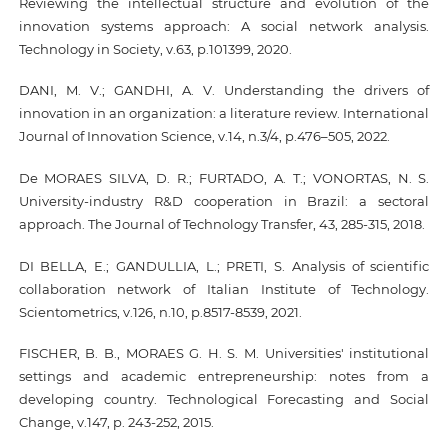
Reviewing the intellectual structure and evolution of the
innovation systems approach: A social network analysis.
Technology in Society, v.63, p.101399, 2020.
DANI, M. V.; GANDHI, A. V. Understanding the drivers of
innovation in an organization: a literature review. International
Journal of Innovation Science, v.14, n.3/4, p.476–505, 2022.
De MORAES SILVA, D. R.; FURTADO, A. T.; VONORTAS, N. S.
University-industry R&D cooperation in Brazil: a sectoral
approach. The Journal of Technology Transfer, 43, 285-315, 2018.
DI BELLA, E.; GANDULLIA, L.; PRETI, S. Analysis of scientific
collaboration network of Italian Institute of Technology.
Scientometrics, v.126, n.10, p.8517-8539, 2021.
FISCHER, B. B., MORAES G. H. S. M. Universities' institutional
settings and academic entrepreneurship: notes from a
developing country. Technological Forecasting and Social
Change, v.147, p. 243-252, 2015.