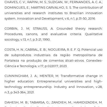
CHAVES, C. V.; RAPINI, M. S.; SUZIGAN, W.; FERNANDES, A. C. A.;
DOMINGUES, E.; MARTINS CARVALHO, S. S. The contribution of
universities and research institutes to Brazilian innovation
system. Innovation and Development, v.6, n.1, p.31-50, 2016.
CORBIN, J. M; STRAUSS, A. Grounded theory research:
Procedures, canons, and evaluative criteria. Qualitative
sociology, v.13, n.1, p.3-21, 1990.
COSTA, H. N.; CABRAL, E. B.; NOGUEIRA, R. E. F. Q. Potencial uso
de subprodutos industriais da região metropolitana de
Fortaleza na produção de cimentos álcali-ativos. Conexões-
Ciência e Tecnologia, v.17, p.022017, 2023.
CUNNINGHAM, J. A.; MENTER, M. Transformative change in
higher education: Entrepreneurial universities and high-
technology entrepreneurship. Industry and Innovation, v.28,
n.3, p.343-364, 2021.
DAHESH, M. B.; TABARSA, G.; ZANDIEH, M.; HAMIDIZADEH, M.