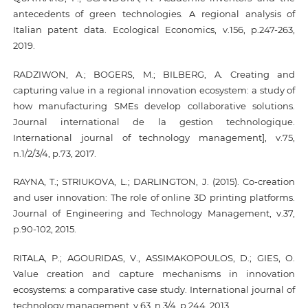
antecedents of green technologies. A regional analysis of
Italian patent data. Ecological Economics, v.156, p.247-263,
2019.
RADZIWON, A.; BOGERS, M.; BILBERG, A. Creating and
capturing value in a regional innovation ecosystem: a study of
how manufacturing SMEs develop collaborative solutions.
Journal international de la gestion technologique.
International journal of technology management], v.75,
n.1/2/3/4, p.73, 2017.
RAYNA, T.; STRIUKOVA, L.; DARLINGTON, J. (2015). Co-creation
and user innovation: The role of online 3D printing platforms.
Journal of Engineering and Technology Management, v.37,
p.90-102, 2015.
RITALA, P.; AGOURIDAS, V., ASSIMAKOPOULOS, D.; GIES, O.
Value creation and capture mechanisms in innovation
ecosystems: a comparative case study. International journal of
technology management, v.63, n.3/4, p.244, 2013.