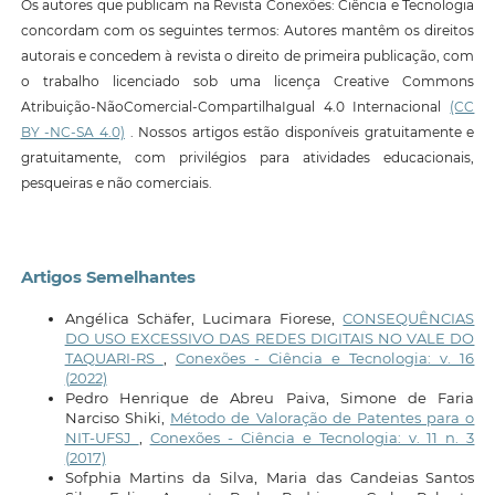
Os autores que publicam na Revista Conexões: Ciência e Tecnologia
concordam com os seguintes termos: Autores mantêm os direitos
autorais e concedem à revista o direito de primeira publicação, com
o trabalho licenciado sob uma licença Creative Commons
Atribuição-NãoComercial-CompartilhaIgual 4.0 Internacional
(CC
BY -NC-SA 4.0)
. Nossos artigos estão disponíveis gratuitamente e
gratuitamente, com privilégios para atividades educacionais,
pesqueiras e não comerciais.
Artigos Semelhantes
Angélica Schäfer, Lucimara Fiorese,
CONSEQUÊNCIAS
DO USO EXCESSIVO DAS REDES DIGITAIS NO VALE DO
TAQUARI-RS
,
Conexões - Ciência e Tecnologia: v. 16
(2022)
Pedro Henrique de Abreu Paiva, Simone de Faria
Narciso Shiki,
Método de Valoração de Patentes para o
NIT-UFSJ
,
Conexões - Ciência e Tecnologia: v. 11 n. 3
(2017)
Sofphia Martins da Silva, Maria das Candeias Santos