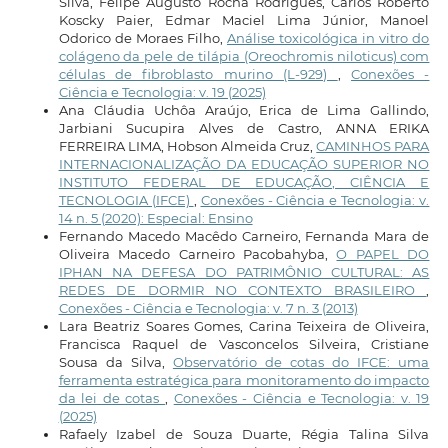
Silva, Felipe Augusto Rocha Rodrigues, Carlos Roberto
Koscky Paier, Edmar Maciel Lima Júnior, Manoel
Odorico de Moraes Filho,
Análise toxicológica in vitro do
colágeno da pele de tilápia (Oreochromis niloticus) com
células de fibroblasto murino (L-929)
,
Conexões -
Ciência e Tecnologia: v. 19 (2025)
Ana Cláudia Uchôa Araújo, Erica de Lima Gallindo,
Jarbiani Sucupira Alves de Castro, ANNA ERIKA
FERREIRA LIMA, Hobson Almeida Cruz,
CAMINHOS PARA
INTERNACIONALIZAÇÃO DA EDUCAÇÃO SUPERIOR NO
INSTITUTO FEDERAL DE EDUCAÇÃO, CIÊNCIA E
TECNOLOGIA (IFCE)
,
Conexões - Ciência e Tecnologia: v.
14 n. 5 (2020): Especial: Ensino
Fernando Macedo Macêdo Carneiro, Fernanda Mara de
Oliveira Macedo Carneiro Pacobahyba,
O PAPEL DO
IPHAN NA DEFESA DO PATRIMÔNIO CULTURAL: AS
REDES DE DORMIR NO CONTEXTO BRASILEIRO
,
Conexões - Ciência e Tecnologia: v. 7 n. 3 (2013)
Lara Beatriz Soares Gomes, Carina Teixeira de Oliveira,
Francisca Raquel de Vasconcelos Silveira, Cristiane
Sousa da Silva,
Observatório de cotas do IFCE: uma
ferramenta estratégica para monitoramento do impacto
da lei de cotas
,
Conexões - Ciência e Tecnologia: v. 19
(2025)
Rafaely Izabel de Souza Duarte, Régia Talina Silva