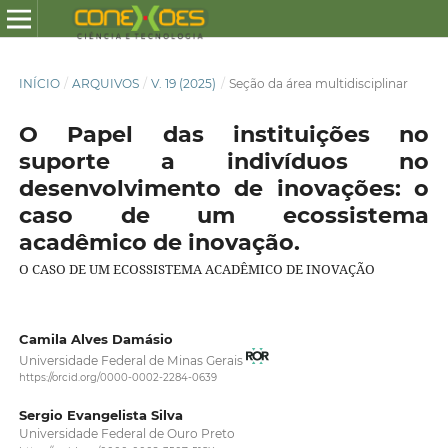
INÍCIO
/
ARQUIVOS
/
V. 19 (2025)
/
Seção da área multidisciplinar
O Papel das instituições no
suporte a indivíduos no
desenvolvimento de inovações: o
caso de um ecossistema
acadêmico de inovação.
O CASO DE UM ECOSSISTEMA ACADÊMICO DE INOVAÇÃO
Camila Alves Damásio
Universidade Federal de Minas Gerais
https://orcid.org/0000-0002-2284-0639
Sergio Evangelista Silva
Universidade Federal de Ouro Preto