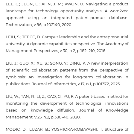
LEE, C.; JEON, D.; AHN, J. M.; KWON, O. Navigating a product
landscape for technology opportunity analysis: A word2vec
approach using an integrated patent-product database.
Technovation, v.96, p.102140, 2020.
LEIH, S.; TEECE, D. Campus leadership and the entrepreneurial
university: A dynamic capabilities perspective. The Academy of
Management Perspectives, v.30, n.2, p.182–210, 2016.
LIU, J.; GUO, X.; XU, S.; SONG, Y.; DING, K. A new interpretation
of scientific collaboration patterns from the perspective of
symbiosis: An investigation for long-term collaboration in
publications. Journal of Informetrics, v.17, n.1, p.101372, 2023.
LIU, W.; TAN, R.; LI, Z.; CAO, G.; YU, F. A patent-based method for
monitoring the development of technological innovations
based on knowledge diffusion. Journal of Knowledge
Management, v.25, n.2, p.380-40, 2020.
MODIC, D.; LUZAR, B.; YOSHIOKA-KOBAYASHI, T. Structure of