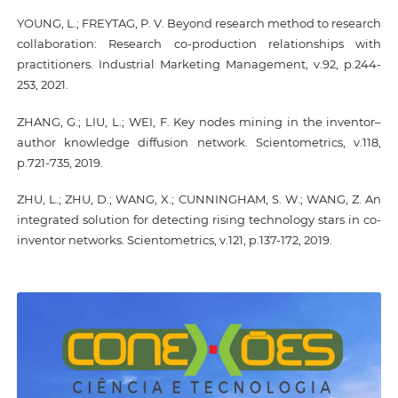
YOUNG, L.; FREYTAG, P. V. Beyond research method to research
collaboration: Research co-production relationships with
practitioners. Industrial Marketing Management, v.92, p.244-
253, 2021.
ZHANG, G.; LIU, L.; WEI, F. Key nodes mining in the inventor–
author knowledge diffusion network. Scientometrics, v.118,
p.721-735, 2019.
ZHU, L.; ZHU, D.; WANG, X.; CUNNINGHAM, S. W.; WANG, Z. An
integrated solution for detecting rising technology stars in co-
inventor networks. Scientometrics, v.121, p.137-172, 2019.