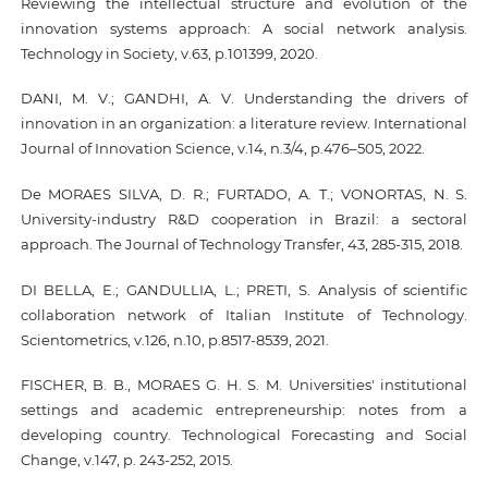
Reviewing the intellectual structure and evolution of the
innovation systems approach: A social network analysis.
Technology in Society, v.63, p.101399, 2020.
DANI, M. V.; GANDHI, A. V. Understanding the drivers of
innovation in an organization: a literature review. International
Journal of Innovation Science, v.14, n.3/4, p.476–505, 2022.
De MORAES SILVA, D. R.; FURTADO, A. T.; VONORTAS, N. S.
University-industry R&D cooperation in Brazil: a sectoral
approach. The Journal of Technology Transfer, 43, 285-315, 2018.
DI BELLA, E.; GANDULLIA, L.; PRETI, S. Analysis of scientific
collaboration network of Italian Institute of Technology.
Scientometrics, v.126, n.10, p.8517-8539, 2021.
FISCHER, B. B., MORAES G. H. S. M. Universities' institutional
settings and academic entrepreneurship: notes from a
developing country. Technological Forecasting and Social
Change, v.147, p. 243-252, 2015.