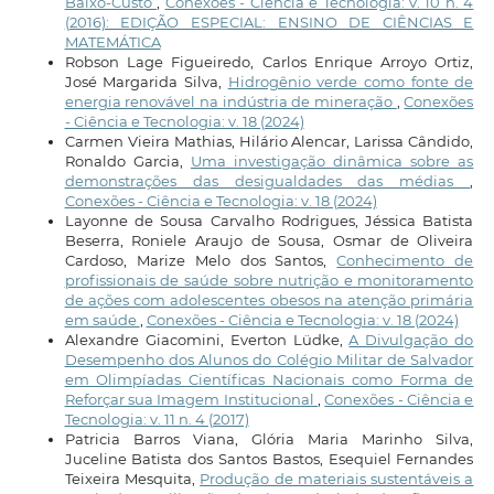
Baixo-Custo
,
Conexões - Ciência e Tecnologia: v. 10 n. 4
(2016): EDIÇÃO ESPECIAL: ENSINO DE CIÊNCIAS E
MATEMÁTICA
Robson Lage Figueiredo, Carlos Enrique Arroyo Ortiz,
José Margarida Silva,
Hidrogênio verde como fonte de
energia renovável na indústria de mineração
,
Conexões
- Ciência e Tecnologia: v. 18 (2024)
Carmen Vieira Mathias, Hilário Alencar, Larissa Cândido,
Ronaldo Garcia,
Uma investigação dinâmica sobre as
demonstrações das desigualdades das médias
,
Conexões - Ciência e Tecnologia: v. 18 (2024)
Layonne de Sousa Carvalho Rodrigues, Jéssica Batista
Beserra, Roniele Araujo de Sousa, Osmar de Oliveira
Cardoso, Marize Melo dos Santos,
Conhecimento de
profissionais de saúde sobre nutrição e monitoramento
de ações com adolescentes obesos na atenção primária
em saúde
,
Conexões - Ciência e Tecnologia: v. 18 (2024)
Alexandre Giacomini, Everton Lüdke,
A Divulgação do
Desempenho dos Alunos do Colégio Militar de Salvador
em Olimpíadas Científicas Nacionais como Forma de
Reforçar sua Imagem Institucional
,
Conexões - Ciência e
Tecnologia: v. 11 n. 4 (2017)
Patricia Barros Viana, Glória Maria Marinho Silva,
Juceline Batista dos Santos Bastos, Esequiel Fernandes
Teixeira Mesquita,
Produção de materiais sustentáveis a