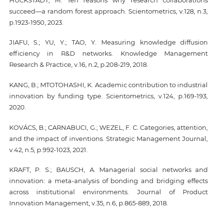
succeed—a random forest approach. Scientometrics, v.128, n.3,
p.1923-1950, 2023.
JIAFU, S.; YU, Y.; TAO, Y. Measuring knowledge diffusion
efficiency in R&D networks. Knowledge Management
Research & Practice, v.16, n.2, p.208-219, 2018.
KANG, B.; MTOTOHASHI, K. Academic contribution to industrial
innovation by funding type. Scientometrics, v.124, p.169-193,
2020.
KOVÁCS, B.; CARNABUCI, G.; WEZEL, F. C. Categories, attention,
and the impact of inventions. Strategic Management Journal,
v.42, n.5, p.992-1023, 2021.
KRAFT, P. S.; BAUSCH, A. Managerial social networks and
innovation: a meta‐analysis of bonding and bridging effects
across institutional environments. Journal of Product
Innovation Management, v.35, n.6, p.865-889, 2018.