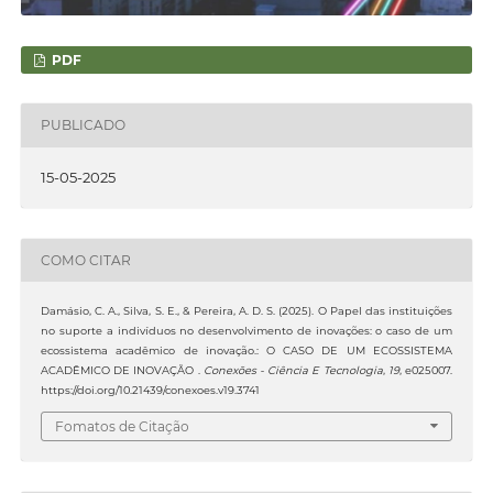
PDF
PUBLICADO
15-05-2025
COMO CITAR
Damásio, C. A., Silva, S. E., & Pereira, A. D. S. (2025). O Papel das instituições
no suporte a indivíduos no desenvolvimento de inovações: o caso de um
ecossistema acadêmico de inovação.: O CASO DE UM ECOSSISTEMA
ACADÊMICO DE INOVAÇÃO .
Conexões - Ciência E Tecnologia
,
19
, e025007.
https://doi.org/10.21439/conexoes.v19.3741
Fomatos de Citação