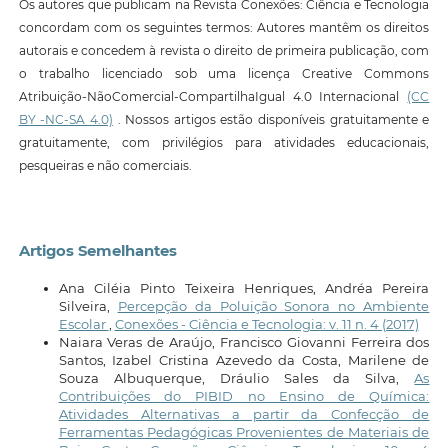
Os autores que publicam na Revista Conexões: Ciência e Tecnologia
concordam com os seguintes termos: Autores mantêm os direitos
autorais e concedem à revista o direito de primeira publicação, com
o trabalho licenciado sob uma licença Creative Commons
Atribuição-NãoComercial-CompartilhaIgual 4.0 Internacional
(CC
BY -NC-SA 4.0)
. Nossos artigos estão disponíveis gratuitamente e
gratuitamente, com privilégios para atividades educacionais,
pesqueiras e não comerciais.
Artigos Semelhantes
Ana Ciléia Pinto Teixeira Henriques, Andréa Pereira
Silveira,
Percepção da Poluição Sonora no Ambiente
Escolar
,
Conexões - Ciência e Tecnologia: v. 11 n. 4 (2017)
Naiara Veras de Araújo, Francisco Giovanni Ferreira dos
Santos, Izabel Cristina Azevedo da Costa, Marilene de
Souza Albuquerque, Dráulio Sales da Silva,
As
Contribuições do PIBID no Ensino de Química:
Atividades Alternativas a partir da Confecção de
Ferramentas Pedagógicas Provenientes de Materiais de