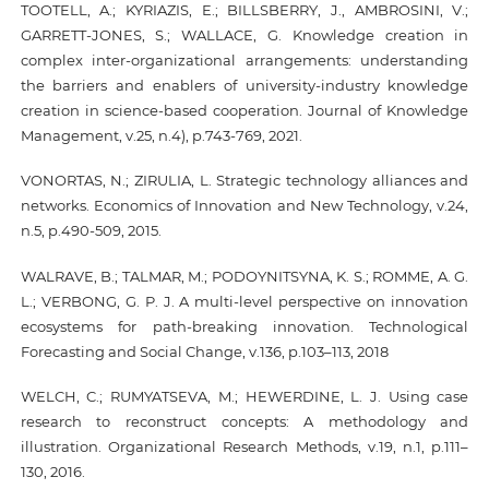
TOOTELL, A.; KYRIAZIS, E.; BILLSBERRY, J., AMBROSINI, V.;
GARRETT-JONES, S.; WALLACE, G. Knowledge creation in
complex inter-organizational arrangements: understanding
the barriers and enablers of university-industry knowledge
creation in science-based cooperation. Journal of Knowledge
Management, v.25, n.4), p.743-769, 2021.
VONORTAS, N.; ZIRULIA, L. Strategic technology alliances and
networks. Economics of Innovation and New Technology, v.24,
n.5, p.490-509, 2015.
WALRAVE, B.; TALMAR, M.; PODOYNITSYNA, K. S.; ROMME, A. G.
L.; VERBONG, G. P. J. A multi-level perspective on innovation
ecosystems for path-breaking innovation. Technological
Forecasting and Social Change, v.136, p.103–113, 2018
WELCH, C.; RUMYATSEVA, M.; HEWERDINE, L. J. Using case
research to reconstruct concepts: A methodology and
illustration. Organizational Research Methods, v.19, n.1, p.111–
130, 2016.