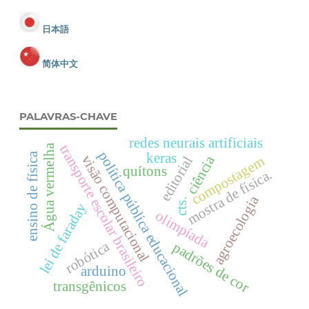
日本語
简体中文
PALAVRAS-CHAVE
redes neurais artificiais
transporte escolar brasileiro
Água vermelha
política pública educacional
keras
ensino de física
visão computacional
ciência
compostagem
editorial
quítons
mostra de física.
agroecologia
cts.
lei de faraday
olimpíada
robótica
padrões de cor
arduino
transgênicos