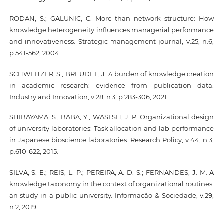
RODAN, S.; GALUNIC, C. More than network structure: How
knowledge heterogeneity influences managerial performance
and innovativeness. Strategic management journal, v.25, n.6,
p.541-562, 2004.
SCHWEITZER, S.; BREUDEL, J. A burden of knowledge creation
in academic research: evidence from publication data.
Industry and Innovation, v.28, n.3, p.283-306, 2021.
SHIBAYAMA, S.; BABA, Y.; WASLSH, J. P. Organizational design
of university laboratories: Task allocation and lab performance
in Japanese bioscience laboratories. Research Policy, v.44, n.3,
p.610-622, 2015.
SILVA, S. E.; REIS, L. P.; PEREIRA, A. D. S.; FERNANDES, J. M. A
knowledge taxonomy in the context of organizational routines:
an study in a public university. Informação & Sociedade, v.29,
n.2, 2019.