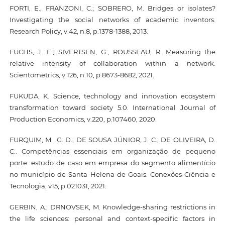
FORTI, E., FRANZONI, C.; SOBRERO, M. Bridges or isolates?
Investigating the social networks of academic inventors.
Research Policy, v.42, n.8, p.1378-1388, 2013.
FUCHS, J. E.; SIVERTSEN, G.; ROUSSEAU, R. Measuring the
relative intensity of collaboration within a network.
Scientometrics, v.126, n.10, p.8673-8682, 2021.
FUKUDA, K. Science, technology and innovation ecosystem
transformation toward society 5.0. International Journal of
Production Economics, v.220, p.107460, 2020.
FURQUIM, M. .G. D.; DE SOUSA JÚNIOR, J. C.; DE OLIVEIRA, D.
C.. Competências essenciais em organização de pequeno
porte: estudo de caso em empresa do segmento alimentício
no município de Santa Helena de Goais. Conexões-Ciência e
Tecnologia, v15, p.021031, 2021.
GERBIN, A.; DRNOVSEK, M. Knowledge-sharing restrictions in
the life sciences: personal and context-specific factors in