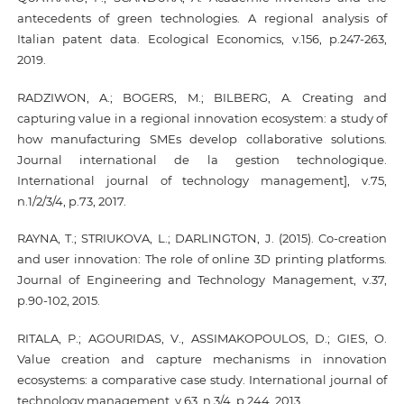
antecedents of green technologies. A regional analysis of
Italian patent data. Ecological Economics, v.156, p.247-263,
2019.
RADZIWON, A.; BOGERS, M.; BILBERG, A. Creating and
capturing value in a regional innovation ecosystem: a study of
how manufacturing SMEs develop collaborative solutions.
Journal international de la gestion technologique.
International journal of technology management], v.75,
n.1/2/3/4, p.73, 2017.
RAYNA, T.; STRIUKOVA, L.; DARLINGTON, J. (2015). Co-creation
and user innovation: The role of online 3D printing platforms.
Journal of Engineering and Technology Management, v.37,
p.90-102, 2015.
RITALA, P.; AGOURIDAS, V., ASSIMAKOPOULOS, D.; GIES, O.
Value creation and capture mechanisms in innovation
ecosystems: a comparative case study. International journal of
technology management, v.63, n.3/4, p.244, 2013.