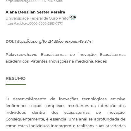
https://orcid.org/0000-0002-3507-518X
Alana Deusilan Sester Pereira
Universidade Federal de Ouro Preto
https://orcid.org/0000-0002-3283-737X
DOI:
https://doi.org/10.21439/conexoes.v19.3741
Palavras-chave:
Ecossistemas de inovação, Ecossistemas
acadêmicos, Patentes, Inovações na medicina, Redes
RESUMO
O desenvolvimento de inovações tecnológicas envolve
fenômenos sociais complexos resultantes da interação dos
indivíduos dentro dos ecossistemas de inovação.
Consequentemente, é essencial uma análise aprofundada de
como estes indivíduos interagem e realizam suas atividades