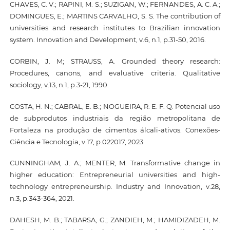
CHAVES, C. V.; RAPINI, M. S.; SUZIGAN, W.; FERNANDES, A. C. A.;
DOMINGUES, E.; MARTINS CARVALHO, S. S. The contribution of
universities and research institutes to Brazilian innovation
system. Innovation and Development, v.6, n.1, p.31-50, 2016.
CORBIN, J. M; STRAUSS, A. Grounded theory research:
Procedures, canons, and evaluative criteria. Qualitative
sociology, v.13, n.1, p.3-21, 1990.
COSTA, H. N.; CABRAL, E. B.; NOGUEIRA, R. E. F. Q. Potencial uso
de subprodutos industriais da região metropolitana de
Fortaleza na produção de cimentos álcali-ativos. Conexões-
Ciência e Tecnologia, v.17, p.022017, 2023.
CUNNINGHAM, J. A.; MENTER, M. Transformative change in
higher education: Entrepreneurial universities and high-
technology entrepreneurship. Industry and Innovation, v.28,
n.3, p.343-364, 2021.
DAHESH, M. B.; TABARSA, G.; ZANDIEH, M.; HAMIDIZADEH, M.