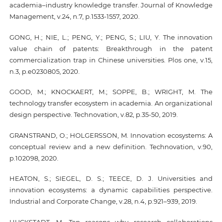
academia–industry knowledge transfer. Journal of Knowledge
Management, v.24, n.7, p.1533-1557, 2020.
GONG, H.; NIE, L.; PENG, Y.; PENG, S.; LIU, Y. The innovation
value chain of patents: Breakthrough in the patent
commercialization trap in Chinese universities. Plos one, v.15,
n.3, p.e0230805, 2020.
GOOD, M.; KNOCKAERT, M.; SOPPE, B.; WRIGHT, M. The
technology transfer ecosystem in academia. An organizational
design perspective. Technovation, v.82, p.35-50, 2019.
GRANSTRAND, O.; HOLGERSSON, M. Innovation ecosystems: A
conceptual review and a new definition. Technovation, v.90,
p.102098, 2020.
HEATON, S.; SIEGEL, D. S.; TEECE, D. J. Universities and
innovation ecosystems: a dynamic capabilities perspective.
Industrial and Corporate Change, v.28, n.4, p.921–939, 2019.
HUCKSTADT, M. Ten reasons why research collaborations