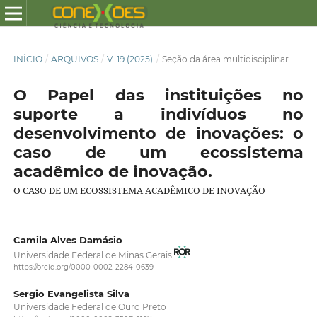
INÍCIO
/
ARQUIVOS
/
V. 19 (2025)
/
Seção da área multidisciplinar
O Papel das instituições no
suporte a indivíduos no
desenvolvimento de inovações: o
caso de um ecossistema
acadêmico de inovação.
O CASO DE UM ECOSSISTEMA ACADÊMICO DE INOVAÇÃO
Camila Alves Damásio
Universidade Federal de Minas Gerais
https://orcid.org/0000-0002-2284-0639
Sergio Evangelista Silva
Universidade Federal de Ouro Preto