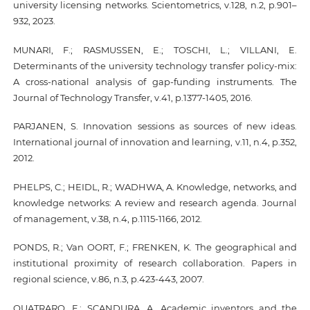
university licensing networks. Scientometrics, v.128, n.2, p.901–
932, 2023.
MUNARI, F.; RASMUSSEN, E.; TOSCHI, L.; VILLANI, E.
Determinants of the university technology transfer policy-mix:
A cross-national analysis of gap-funding instruments. The
Journal of Technology Transfer, v.41, p.1377-1405, 2016.
PARJANEN, S. Innovation sessions as sources of new ideas.
International journal of innovation and learning, v.11, n.4, p.352,
2012.
PHELPS, C.; HEIDL, R.; WADHWA, A. Knowledge, networks, and
knowledge networks: A review and research agenda. Journal
of management, v.38, n.4, p.1115-1166, 2012.
PONDS, R.; Van OORT, F.; FRENKEN, K. The geographical and
institutional proximity of research collaboration. Papers in
regional science, v.86, n.3, p.423-443, 2007.
QUATRARO, F.; SCANDURA, A. Academic inventors and the