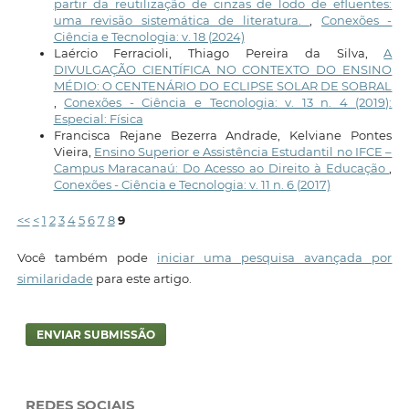
partir da reutilização de cinzas de lodo de efluentes:
uma revisão sistemática de literatura.
,
Conexões -
Ciência e Tecnologia: v. 18 (2024)
Laércio Ferracioli, Thiago Pereira da Silva,
A
DIVULGAÇÃO CIENTÍFICA NO CONTEXTO DO ENSINO
MÉDIO: O CENTENÁRIO DO ECLIPSE SOLAR DE SOBRAL
,
Conexões - Ciência e Tecnologia: v. 13 n. 4 (2019):
Especial: Física
Francisca Rejane Bezerra Andrade, Kelviane Pontes
Vieira,
Ensino Superior e Assistência Estudantil no IFCE –
Campus Maracanaú: Do Acesso ao Direito à Educação
,
Conexões - Ciência e Tecnologia: v. 11 n. 6 (2017)
<<
<
1
2
3
4
5
6
7
8
9
Você também pode
iniciar uma pesquisa avançada por
similaridade
para este artigo.
ENVIAR SUBMISSÃO
REDES SOCIAIS