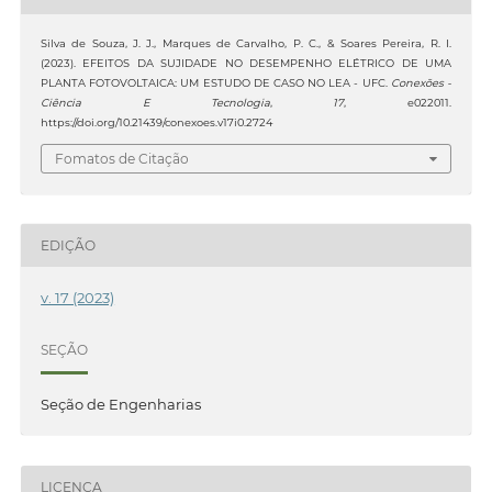
Silva de Souza, J. J., Marques de Carvalho, P. C., & Soares Pereira, R. I.
(2023). EFEITOS DA SUJIDADE NO DESEMPENHO ELÉTRICO DE UMA
PLANTA FOTOVOLTAICA: UM ESTUDO DE CASO NO LEA - UFC.
Conexões -
Ciência E Tecnologia
,
17
, e022011.
https://doi.org/10.21439/conexoes.v17i0.2724
Fomatos de Citação
EDIÇÃO
v. 17 (2023)
SEÇÃO
Seção de Engenharias
LICENÇA