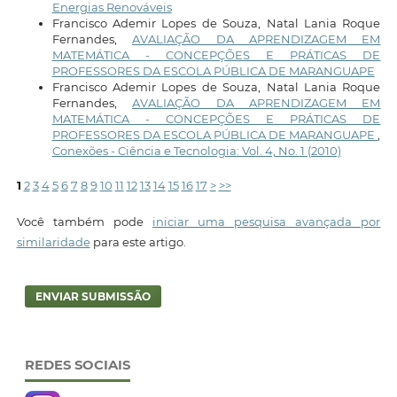
Energias Renováveis
Francisco Ademir Lopes de Souza, Natal Lania Roque
Fernandes,
AVALIAÇÃO DA APRENDIZAGEM EM
MATEMÁTICA - CONCEPÇÕES E PRÁTICAS DE
PROFESSORES DA ESCOLA PÚBLICA DE MARANGUAPE
Francisco Ademir Lopes de Souza, Natal Lania Roque
Fernandes,
AVALIAÇÃO DA APRENDIZAGEM EM
MATEMÁTICA - CONCEPÇÕES E PRÁTICAS DE
PROFESSORES DA ESCOLA PÚBLICA DE MARANGUAPE
,
Conexões - Ciência e Tecnologia: Vol. 4, No. 1 (2010)
1
2
3
4
5
6
7
8
9
10
11
12
13
14
15
16
17
>
>>
Você também pode
iniciar uma pesquisa avançada por
similaridade
para este artigo.
ENVIAR SUBMISSÃO
REDES SOCIAIS