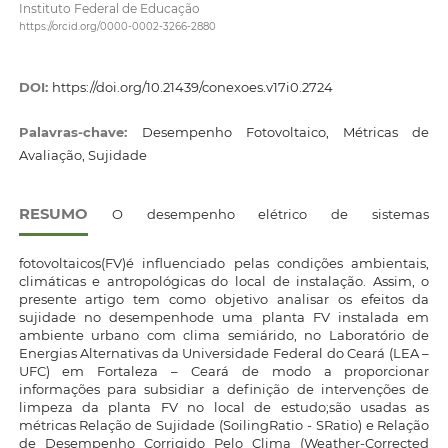
Instituto Federal de Educação
https://orcid.org/0000-0002-3266-2880
DOI:
https://doi.org/10.21439/conexoes.v17i0.2724
Palavras-chave:
Desempenho Fotovoltaico, Métricas de
Avaliação, Sujidade
RESUMO
O desempenho elétrico de sistemas
fotovoltaicos(FV)é influenciado pelas condições ambientais,
climáticas e antropológicas do local de instalação. Assim, o
presente artigo tem como objetivo analisar os efeitos da
sujidade no desempenhode uma planta FV instalada em
ambiente urbano com clima semiárido, no Laboratório de
Energias Alternativas da Universidade Federal do Ceará (LEA –
UFC) em Fortaleza – Ceará de modo a proporcionar
informações para subsidiar a definição de intervenções de
limpeza da planta FV no local de estudo;são usadas as
métricas Relação de Sujidade (SoilingRatio - SRatio) e Relação
de Desempenho Corrigido Pelo Clima (Weather-Corrected