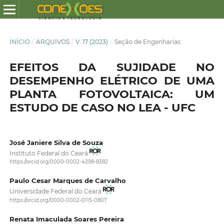
INÍCIO
/
ARQUIVOS
/
V. 17 (2023)
/
Seção de Engenharias
EFEITOS DA SUJIDADE NO
DESEMPENHO ELÉTRICO DE UMA
PLANTA FOTOVOLTAICA: UM
ESTUDO DE CASO NO LEA - UFC
José Janiere Silva de Souza
Instituto Federal do Ceará
https://orcid.org/0000-0002-4298-8382
Paulo Cesar Marques de Carvalho
Universidade Federal do Ceará
https://orcid.org/0000-0002-0115-0807
Renata Imaculada Soares Pereira