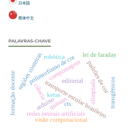
日本語
简体中文
PALAVRAS-CHAVE
lei de faraday
regiões costeiras
robótica
polimorfismo de cor
compostagem
padrões de cor
formação docente
transgênicos
editorial
transporte escolar brasileiro
olimpíada
ciência
keras
quítons
arduino
cts.
redes neurais artificiais
visão computacional