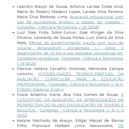
Leandro Araujo de Sousa, Antonia Larissa Costa Silva,
Maria do Rosário Madeiro Lopes, Larissa Silva Ferreira,
Maria Diva Barbosa Lima,
Avaliação educacional com
uso de tecnologias digitais: o estado da questão
,
Conexões - Ciência e Tecnologia: v. 20 (2026)
Luiz José Frota Solon-Junior, José Klinger da Silva
Oliveira, Leonardo de Sousa Fortes, Luiz Vieira da Silva
Neto,
Efeitos da suplementação aguda com suco de
cajuína (Anacardium occidentale L.) sobre o
desempenho de 10 km e nas respostas perceptivas em
corredores recreativos
,
Conexões - Ciência e Tecnologia:
v. 19 (2025)
Patrícia Helena Carvalho Holanda, Meirecele Caliope
Leitinho,
POSSIBILIDADES TEÓRICO-PRÁTICAS DA
AVALIAÇÃO CURRICULAR PARA A EDUCAÇÃO
PROFISSIONAL
,
Conexões - Ciência e Tecnologia: v. 14 n.
5 (2020): Especial: Ensino
Grace Anselmo Viana, Ana Cléa Gomes de Sousa,
A
CONCEPÇÃO DA AVALIAÇÃO DA APRENDIZAGEM NA
PERSPECTIVA DO ALUNO DA EDUCAÇÃO DE JOVENS E
ADULTOS
,
Conexões - Ciência e Tecnologia: v. 6 n. 3
(2012)
Karyne Machado de Araujo, Edgar Marçal de Barros
Filho, Francisco Herbert Lima Vasconcelos,
OS