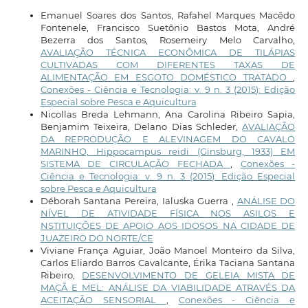
Emanuel Soares dos Santos, Rafahel Marques Macêdo
Fontenele, Francisco Suetônio Bastos Mota, André
Bezerra dos Santos, Rosemeiry Melo Carvalho,
AVALIAÇÃO TÉCNICA ECONÔMICA DE TILÁPIAS
CULTIVADAS COM DIFERENTES TAXAS DE
ALIMENTAÇÃO EM ESGOTO DOMÉSTICO TRATADO
,
Conexões - Ciência e Tecnologia: v. 9 n. 3 (2015): Edição
Especial sobre Pesca e Aquicultura
Nicollas Breda Lehmann, Ana Carolina Ribeiro Sapia,
Benjamim Teixeira, Delano Dias Schleder,
AVALIAÇÃO
DA REPRODUÇÃO E ALEVINAGEM DO CAVALO
MARINHO, Hippocampus reidi (Ginsburg, 1933) EM
SISTEMA DE CIRCULAÇÃO FECHADA
,
Conexões -
Ciência e Tecnologia: v. 9 n. 3 (2015): Edição Especial
sobre Pesca e Aquicultura
Déborah Santana Pereira, Ialuska Guerra ,
ANÁLISE DO
NÍVEL DE ATIVIDADE FÍSICA NOS ASILOS E
NSTITUIÇÕES DE APOIO AOS IDOSOS NA CIDADE DE
JUAZEIRO DO NORTE/CE
Viviane França Aguiar, João Manoel Monteiro da Silva,
Carlos Eliardo Barros Cavalcante, Érika Taciana Santana
Ribeiro,
DESENVOLVIMENTO DE GELEIA MISTA DE
MAÇÃ E MEL: ANÁLISE DA VIABILIDADE ATRAVÉS DA
ACEITAÇÃO SENSORIAL
,
Conexões - Ciência e