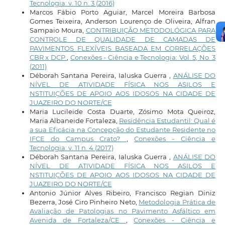
Tecnologia: v. 10 n. 3 (2016)
Marcos Fábio Porto Aguiar, Marcel Moreira Barbosa
Gomes Teixeira, Anderson Lourenço de Oliveira, Alfran
Sampaio Moura,
CONTRIBUIÇÃO METODOLÓGICA PARA
CONTROLE DE QUALIDADE DE CAMADAS DE
PAVIMENTOS FLEXÍVEIS BASEADA EM CORRELAÇÕES
CBR x DCP
,
Conexões - Ciência e Tecnologia: Vol. 5, No. 3
(2011)
Déborah Santana Pereira, Ialuska Guerra ,
ANÁLISE DO
NÍVEL DE ATIVIDADE FÍSICA NOS ASILOS E
NSTITUIÇÕES DE APOIO AOS IDOSOS NA CIDADE DE
JUAZEIRO DO NORTE/CE
Maria Lucileide Costa Duarte, Zósimo Mota Queiroz,
Maria Albaneide Fortaleza,
Residência Estudantil: Qual é
a sua Eficácia na Concepção do Estudante Residente no
IFCE do Campus Crato?
,
Conexões - Ciência e
Tecnologia: v. 11 n. 4 (2017)
Déborah Santana Pereira, Ialuska Guerra ,
ANÁLISE DO
NÍVEL DE ATIVIDADE FÍSICA NOS ASILOS E
NSTITUIÇÕES DE APOIO AOS IDOSOS NA CIDADE DE
JUAZEIRO DO NORTE/CE
Antonio Júnior Alves Ribeiro, Francisco Regian Diniz
Bezerra, José Ciro Pinheiro Neto,
Metodologia Prática de
Avaliação de Patologias no Pavimento Asfáltico em
Avenida de Fortaleza/CE
,
Conexões - Ciência e