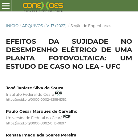
INÍCIO
/
ARQUIVOS
/
V. 17 (2023)
/
Seção de Engenharias
EFEITOS DA SUJIDADE NO
DESEMPENHO ELÉTRICO DE UMA
PLANTA FOTOVOLTAICA: UM
ESTUDO DE CASO NO LEA - UFC
José Janiere Silva de Souza
Instituto Federal do Ceará
https://orcid.org/0000-0002-4298-8382
Paulo Cesar Marques de Carvalho
Universidade Federal do Ceará
https://orcid.org/0000-0002-0115-0807
Renata Imaculada Soares Pereira