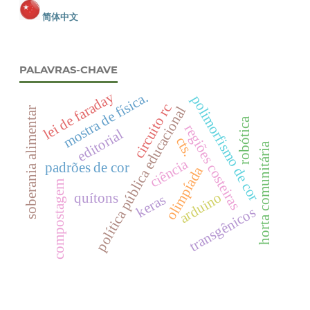
简体中文
PALAVRAS-CHAVE
lei de faraday
mostra de física.
polimorfismo de cor
circuito rc
política pública educacional
soberania alimentar
robótica
regiões costeiras
editorial
cts.
horta comunitária
ciência
padrões de cor
olimpíada
compostagem
arduino
quítons
keras
transgênicos