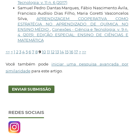
Tecnologia: v. 11 n. 6 (2017)
Samuel Pedro Dantas Marques, Fábio Nascimento Ávila,
Francisco Audísio Dias Filho, Maria Goretti Vasconcelos
Silva,
APRENDIZAGEM COOPERATIVA COMO
ESTRATÉGIA NO APRENDIZADO DE QUÍMICA NO
ENSINO MÉDIO
,
Conexões - Ciência e Tecnologia: v. 9 n.
4 (2015): EDIÇÃO ESPECIAL: ENSINO DE CIÊNCIAS E
MATEMÁTICA
<<
<
1
2
3
4
5
6
7
8
9
10
11
12
13
14
15
16
17
>
>>
Você também pode
iniciar uma pesquisa avançada por
similaridade
para este artigo.
ENVIAR SUBMISSÃO
REDES SOCIAIS