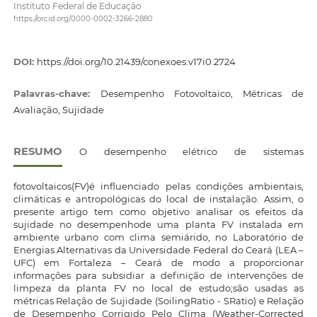
Instituto Federal de Educação
https://orcid.org/0000-0002-3266-2880
DOI:
https://doi.org/10.21439/conexoes.v17i0.2724
Palavras-chave:
Desempenho Fotovoltaico, Métricas de
Avaliação, Sujidade
RESUMO
O desempenho elétrico de sistemas
fotovoltaicos(FV)é influenciado pelas condições ambientais,
climáticas e antropológicas do local de instalação. Assim, o
presente artigo tem como objetivo analisar os efeitos da
sujidade no desempenhode uma planta FV instalada em
ambiente urbano com clima semiárido, no Laboratório de
Energias Alternativas da Universidade Federal do Ceará (LEA –
UFC) em Fortaleza – Ceará de modo a proporcionar
informações para subsidiar a definição de intervenções de
limpeza da planta FV no local de estudo;são usadas as
métricas Relação de Sujidade (SoilingRatio - SRatio) e Relação
de Desempenho Corrigido Pelo Clima (Weather-Corrected