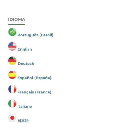
IDIOMA
Português (Brasil)
English
Deutsch
Español (España)
Français (France)
Italiano
日本語