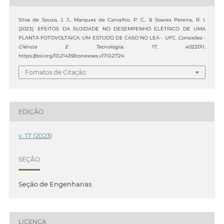
Silva de Souza, J. J., Marques de Carvalho, P. C., & Soares Pereira, R. I.
(2023). EFEITOS DA SUJIDADE NO DESEMPENHO ELÉTRICO DE UMA
PLANTA FOTOVOLTAICA: UM ESTUDO DE CASO NO LEA - UFC.
Conexões -
Ciência E Tecnologia
,
17
, e022011.
https://doi.org/10.21439/conexoes.v17i0.2724
Fomatos de Citação
EDIÇÃO
v. 17 (2023)
SEÇÃO
Seção de Engenharias
LICENÇA