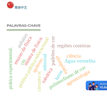
简体中文
PALAVRAS-CHAVE
arduino
ensino de física
mostra de física.
padrões de cor
política pública educacional
regiões costeiras
prática experimental.
ciência
editorial
olimpíada
cts.
quítons
Água vermelha
polimorfismo de cor
robótica
agroecologia
keras
circuito rc