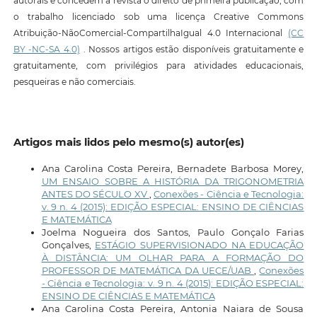
autorais e concedem à revista o direito de primeira publicação, com
o trabalho licenciado sob uma licença Creative Commons
Atribuição-NãoComercial-CompartilhaIgual 4.0 Internacional
(CC
BY -NC-SA 4.0)
. Nossos artigos estão disponíveis gratuitamente e
gratuitamente, com privilégios para atividades educacionais,
pesqueiras e não comerciais.
Artigos mais lidos pelo mesmo(s) autor(es)
Ana Carolina Costa Pereira, Bernadete Barbosa Morey,
UM ENSAIO SOBRE A HISTÓRIA DA TRIGONOMETRIA
ANTES DO SÉCULO XV
,
Conexões - Ciência e Tecnologia:
v. 9 n. 4 (2015): EDIÇÃO ESPECIAL: ENSINO DE CIÊNCIAS
E MATEMÁTICA
Joelma Nogueira dos Santos, Paulo Gonçalo Farias
Gonçalves,
ESTÁGIO SUPERVISIONADO NA EDUCAÇÃO
À DISTÂNCIA: UM OLHAR PARA A FORMAÇÃO DO
PROFESSOR DE MATEMÁTICA DA UECE/UAB
,
Conexões
- Ciência e Tecnologia: v. 9 n. 4 (2015): EDIÇÃO ESPECIAL:
ENSINO DE CIÊNCIAS E MATEMÁTICA
Ana Carolina Costa Pereira, Antonia Naiara de Sousa