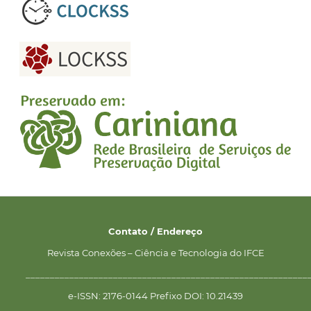
Contato / Endereço
Revista Conexões – Ciência e Tecnologia do IFCE
__________________________________________________________
e-ISSN: 2176-0144 Prefixo DOI: 10.21439