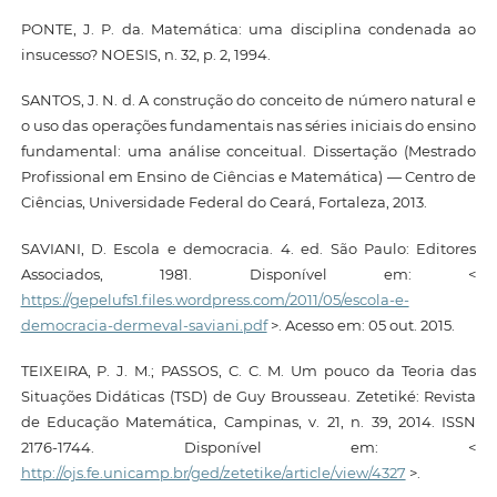
PONTE, J. P. da. Matemática: uma disciplina condenada ao
insucesso? NOESIS, n. 32, p. 2, 1994.
SANTOS, J. N. d. A construção do conceito de número natural e
o uso das operações fundamentais nas séries iniciais do ensino
fundamental: uma análise conceitual. Dissertação (Mestrado
Profissional em Ensino de Ciências e Matemática) — Centro de
Ciências, Universidade Federal do Ceará, Fortaleza, 2013.
SAVIANI, D. Escola e democracia. 4. ed. São Paulo: Editores
Associados, 1981. Disponível em: <
https://gepelufs1.files.wordpress.com/2011/05/escola-e-
democracia-dermeval-saviani.pdf
>. Acesso em: 05 out. 2015.
TEIXEIRA, P. J. M.; PASSOS, C. C. M. Um pouco da Teoria das
Situações Didáticas (TSD) de Guy Brousseau. Zetetiké: Revista
de Educação Matemática, Campinas, v. 21, n. 39, 2014. ISSN
2176-1744. Disponível em: <
http://ojs.fe.unicamp.br/ged/zetetike/article/view/4327
>.