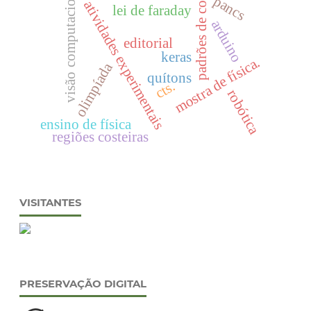
visão computacional
pancs
padrões de cor
atividades experimentais
lei de faraday
arduino
editorial
keras
mostra de física.
olimpíada
quítons
cts.
robótica
ensino de física
regiões costeiras
VISITANTES
PRESERVAÇÃO DIGITAL