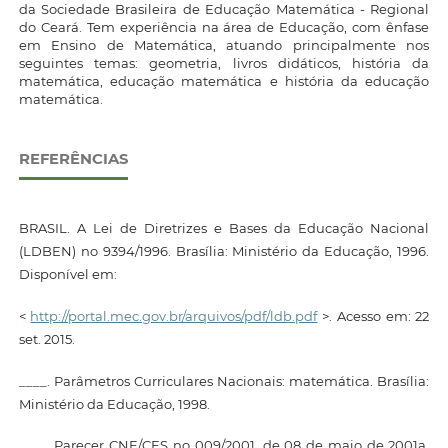
da Sociedade Brasileira de Educação Matemática - Regional
do Ceará. Tem experiência na área de Educação, com ênfase
em Ensino de Matemática, atuando principalmente nos
seguintes temas: geometria, livros didáticos, história da
matemática, educação matemática e história da educação
matemática.
REFERÊNCIAS
BRASIL. A Lei de Diretrizes e Bases da Educação Nacional
(LDBEN) no 9394/1996. Brasília: Ministério da Educação, 1996.
Disponível em:
<
http://portal.mec.gov.br/arquivos/pdf/ldb.pdf
>. Acesso em: 22
set. 2015.
____. Parâmetros Curriculares Nacionais: matemática. Brasília:
Ministério da Educação, 1998.
____. Parecer CNE/CES no 009/2001, de 08 de maio de 2001a.