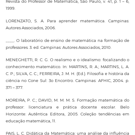
Revista do Professor de Matemática, São Paulo, v. 41, p. 1 – 6,
1999.
LORENZATO, S. A. Para aprender matemática. Campinas:
Autores Associados, 2006.
____. O laboratório de ensino de matemática na formação de
professores. 3. ed. Campinas: Autores Associados, 2010.
MENEGHETTI, R. C. G. O realismo e o idealismo: focalizando o
conhecimento matemático. In: MARTINS, R. A.; MARTINS, L. A.
C. P.; SILVA, C. C.; FERREIRA, J. M. H. (Ed.). Filosofia e história da
ciência no Cone Sul: 3o Encontro. Campinas: AFHIC, 2004. p.
371 – 377.
MOREIRA, P. C.; DAVID, M. M. M. S. Formação matemática do
professor: licenciatura e prática docente escolar. Belo
Horizonte: Autêntica Editora, 2005. Coleção tendências em
educação matemática, 11.
PAIS, L. C. Didática da Matemática: uma análise da influência