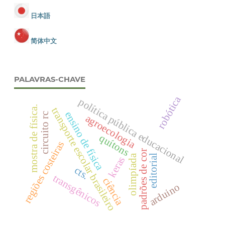
日本語
简体中文
PALAVRAS-CHAVE
robótica
política pública educacional
mostra de física.
transporte escolar brasileiro
ensino de física
circuito rc
agroecologia
quítons
regiões costeiras
padrões de cor
olimpíada
editorial
keras
cts.
transgênicos
ciência
arduino