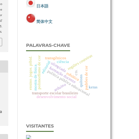
o
日本語
de
or
简体中文
 E
.
4
PALAVRAS-CHAVE
regiões costeiras
polimorfismo de cor
transgênicos
ensino. jogos. pibid.
ciência
editorial
olimpíada
mostra de física.
formação docente
padrões de cor
política pública educacional
cts.
robótica
quítons
arduino
keras
transporte escolar brasileiro
desenvolvimento social
da
VISITANTES