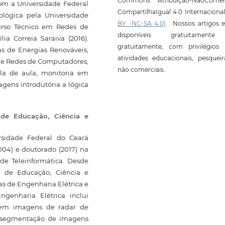
Commons Atribuição-NãoComerc
om a Universidade Federal
CompartilhaIgual 4.0 Internaciona
nológica pela Universidade
BY -NC-SA 4.0)
. Nossos artigos e
curso Técnico em Redes de
disponíveis gratuitament
ia Correia Saraiva (2016).
gratuitamente, com privilégios 
s de Energias Renováveis,
atividades educacionais, pesquei
 de Redes de Computadores,
não comerciais.
la de aula, monitoria em
gens introdutória a lógica
l de Educação, Ciência e
rsidade Federal do Ceará
004) e doutorado (2017) na
de Teleinformática. Desde
al de Educação, Ciência e
as de Engenharia Elétrica e
genharia Elétrica inclui
 em imagens de radar de
e segmentação de imagens