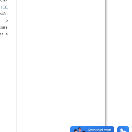
ial-
l
(CC
stão
e e
para
ras e