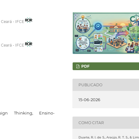
o Ceará - IFCE
o Ceará - IFCE
PDF
PUBLICADO
15-06-2026
sign Thinking, Ensino-
COMO CITAR
Duarte, R. I. de S., Araújo, R. T. S., & Lim