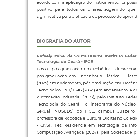
acordo com a aplicação do instrumento, foi possí
positivo para todos os pilares, sugerindo qu
significativa para a eficácia do processo de apre
BIOGRAFIA DO AUTOR
Rafaely Izabel de Souza Duarte,
Instituto Fede
Tecnologia do Ceará - IFCE
Possui pós-graduação em Robótica Educacional
pós-graduação em Engenharia Elétrica - Eletr
(2025) em andamento, pós-graduação em Docência
Tecnológico UAB/IFMG (2024) em andamento, é 
Automação Industrial (2023), pelo Instituto Fede
Tecnologia do Ceará. Foi integrante do Núcle
Sexual (NUGEDS) do IFCE, campus Juazeiro
professora de Robótica e Cultura Digital no Colé
- CNSF. Fez Residência em Tecnologia da In
Computação Avançada (2024), pela Sociedade p