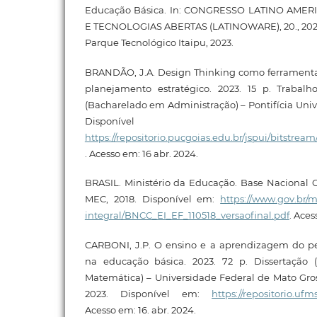
Educação Básica. In: CONGRESSO LATINO AME
E TECNOLOGIAS ABERTAS (LATINOWARE), 20., 2023, P
Parque Tecnológico Itaipu, 2023.
BRANDÃO, J.A. Design Thinking como ferramenta 
planejamento estratégico. 2023. 15 p. Trabal
(Bacharelado em Administração) – Pontifícia Univ
Disponíve
https://repositorio.pucgoias.edu.br/jspui/bits
. Acesso em: 16 abr. 2024.
BRASIL. Ministério da Educação. Base Nacional C
MEC, 2018. Disponível em:
https://www.gov.br/
integral/BNCC_EI_EF_110518_versaofinal.pdf
. Aces
CARBONI, J.P. O ensino e a aprendizagem do 
na educação básica. 2023. 72 p. Dissertação 
Matemática) – Universidade Federal de Mato Gro
2023. Disponível em:
https://repositorio.uf
Acesso em: 16. abr. 2024.