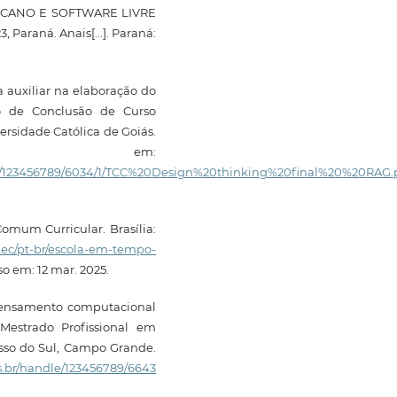
RICANO E SOFTWARE LIVRE
araná. Anais[...]. Paraná:
auxiliar na elaboração do
ho de Conclusão de Curso
ersidade Católica de Goiás.
l em:
tream/123456789/6034/1/TCC%20Design%20thinking%20final%20%20RAG.
omum Curricular. Brasília:
mec/pt-br/escola-em-tempo-
so em: 12 mar. 2025.
pensamento computacional
(Mestrado Profissional em
sso do Sul, Campo Grande.
ms.br/handle/123456789/6643