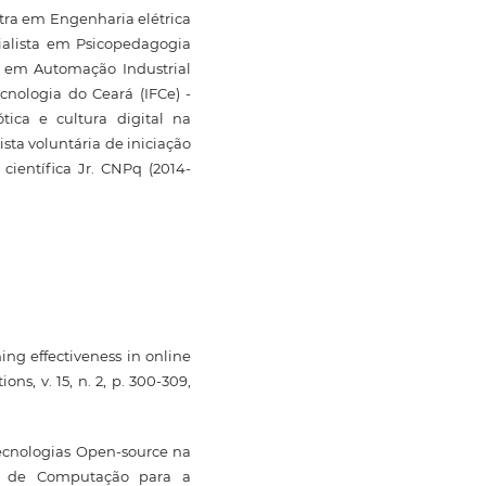
stra em Engenharia elétrica
ialista em Psicopedagogia
a em Automação Industrial
cnologia do Ceará (IFCe) -
tica e cultura digital na
sta voluntária de iniciação
o científica Jr. CNPq (2014-
ning effectiveness in online
ns, v. 15, n. 2, p. 300-309,
Tecnologias Open-source na
a de Computação para a