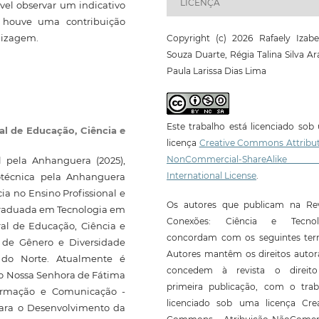
LICENÇA
vel observar um indicativo
e houve uma contribuição
ndizagem.
Copyright (c) 2026 Rafaely Izabe
Souza Duarte, Régia Talina Silva Ar
Paula Larissa Dias Lima
Este trabalho está licenciado so
ral de Educação, Ciência e
licença
Creative Commons Attribut
NonCommercial-ShareAlike
 pela Anhanguera (2025),
International License
.
otécnica pela Anhanguera
 no Ensino Profissional e
Os autores que publicam na Rev
graduada em Tecnologia em
Conexões: Ciência e Tecnol
ral de Educação, Ciência e
concordam com os seguintes ter
o de Gênero e Diversidade
Autores mantêm os direitos autor
 do Norte. Atualmente é
concedem à revista o direit
gio Nossa Senhora de Fátima
primeira publicação, com o trab
formação e Comunicação -
licenciado sob uma licença Crea
ara o Desenvolvimento da