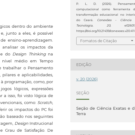
P. L. D. (2026). Pensament
computacional como ferramenta 
transformação educacional no interi
do Ceará.
Conexões - Ciência
ógicos dentro do ambiente
Tecnologia
,
20
, e026013
https://doi.org/10.21439/conexoes.v20.411
, junto a eles, é possível
 de ensino-aprendizagem.
Fomatos de Citação
o analisar os impactos da
) e do
Design Thinking
na
de nível médio em Tempo
EDIÇÃO
se trabalhar o Pensamento
pilares e aplicabilidades,
v. 20 (2026)
 à programação, como, por
jogos lógicos, expressões
SEÇÃO
a isso, foi visto lógica de
nvencionais, como:
Scratch
,
Seção de Ciência Exatas e 
ferir os impactos do PC foi
Terra
ção baseado nos seguintes
izagem,
Design
Instrucional
e Grau de Satisfação. De