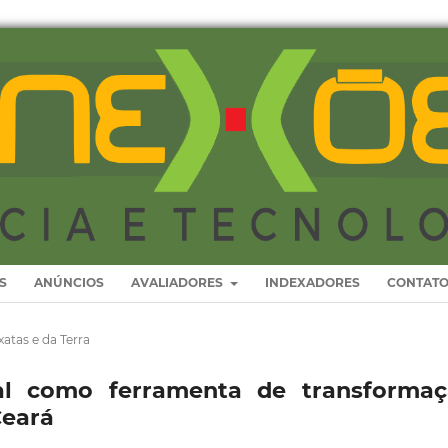
S
ANÚNCIOS
AVALIADORES
INDEXADORES
CONTAT
xatas e da Terra
l como ferramenta de transformaç
Ceará