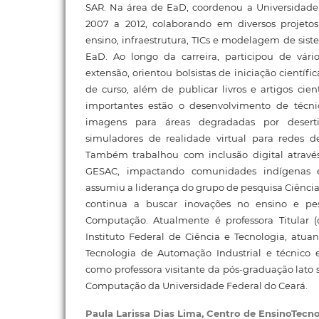
SAR. Na área de EaD, coordenou a Universidade 
2007 a 2012, colaborando em diversos projeto
ensino, infraestrutura, TICs e modelagem de sist
EaD. Ao longo da carreira, participou de vári
extensão, orientou bolsistas de iniciação científi
de curso, além de publicar livros e artigos cient
importantes estão o desenvolvimento de técn
imagens para áreas degradadas por desert
simuladores de realidade virtual para redes de
Também trabalhou com inclusão digital atravé
GESAC, impactando comunidades indígenas 
assumiu a liderança do grupo de pesquisa Ciência
continua a buscar inovações no ensino e p
Computação. Atualmente é professora Titular 
Instituto Federal de Ciência e Tecnologia, atua
Tecnologia de Automação Industrial e técnico e
como professora visitante da pós-graduação lat
Computação da Universidade Federal do Ceará.
Paula Larissa Dias Lima,
Centro de EnsinoTecn