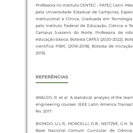
Professora no Instituto CENTEC - FATEC Cariri. Me
pela Universidade Estadual de Campinas; Espec
Institucional e Clínica; Graduada em Tecnologi
pelo Instituto Federal de Educação, Ciência e Te
Campus Juazeiro do Norte; Professora de robó
educação básica; Bolsista CAPES (2020-2022); Bolsi
científica PIBIC (2016-2018); Bolsista de iniciaçã
2015).
REFERÊNCIAS
ARAÚJO, R. et al. A statistical analysis of the lear
engineering courses. IEEE Latin America Transactio
fev. 2017.
BIONDO, U.L.R.; MORCELLI, D.B.; NEITZKE, G.H. 
Base Nacional Comum Curricular de Ciênci