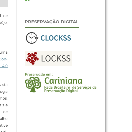
l de
PRESERVAÇÃO DIGITAL
aújo,
b uma
ion-
 4.0
ista
ogia
mos:
ais e
o de
alho
tive