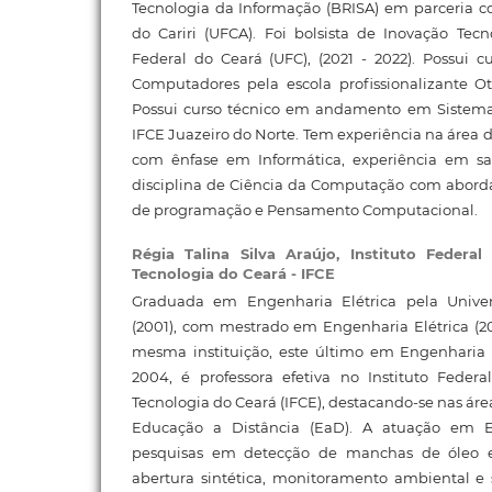
Tecnologia da Informação (BRISA) em parceria c
do Cariri (UFCA). Foi bolsista de Inovação Tec
Federal do Ceará (UFC), (2021 - 2022). Possui 
Computadores pela escola profissionalizante Otíl
Possui curso técnico em andamento em Sistema
IFCE Juazeiro do Norte. Tem experiência na área
com ênfase em Informática, experiência em sa
disciplina de Ciência da Computação com aborda
de programação e Pensamento Computacional.
Régia Talina Silva Araújo,
Instituto Federa
Tecnologia do Ceará - IFCE
Graduada em Engenharia Elétrica pela Unive
(2001), com mestrado em Engenharia Elétrica (2
mesma instituição, este último em Engenharia 
2004, é professora efetiva no Instituto Feder
Tecnologia do Ceará (IFCE), destacando-se nas áre
Educação a Distância (EaD). A atuação em En
pesquisas em detecção de manchas de óleo
abertura sintética, monitoramento ambiental 