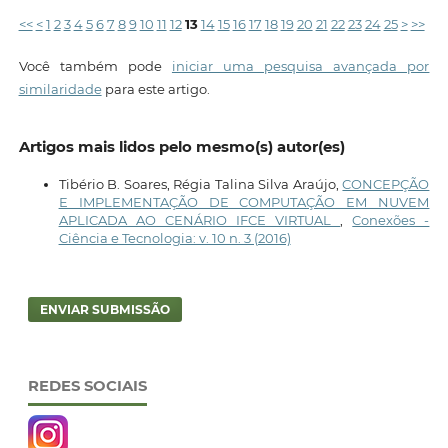
<<
<
1
2
3
4
5
6
7
8
9
10
11
12
13
14
15
16
17
18
19
20
21
22
23
24
25
>
>>
Você também pode
iniciar uma pesquisa avançada por
similaridade
para este artigo.
Artigos mais lidos pelo mesmo(s) autor(es)
Tibério B. Soares, Régia Talina Silva Araújo,
CONCEPÇÃO
E IMPLEMENTAÇÃO DE COMPUTAÇÃO EM NUVEM
APLICADA AO CENÁRIO IFCE VIRTUAL
,
Conexões -
Ciência e Tecnologia: v. 10 n. 3 (2016)
ENVIAR SUBMISSÃO
REDES SOCIAIS