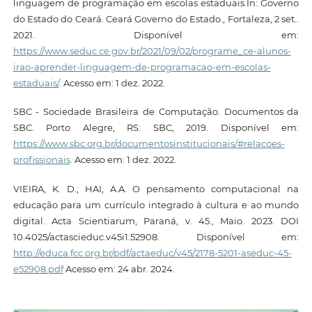
linguagem de programação em escolas estaduais.In: Governo
do Estado do Ceará. Ceará Governo do Estado., Fortaleza, 2 set..
2021. Disponível em:
https://www.seduc.ce.gov.br/2021/09/02/programe_ce-alunos-
irao-aprender-linguagem-de-programacao-em-escolas-
estaduais/
. Acesso em: 1 dez. 2022.
SBC - Sociedade Brasileira de Computação. Documentos da
SBC. Porto Alegre, RS: SBC, 2019. Disponível em:
https://www.sbc.org.br/documentosinstitucionais/#relacoes-
profissionais
. Acesso em: 1 dez. 2022.
VIEIRA, K. D.; HAI, A.A. O pensamento computacional na
educação para um currículo integrado à cultura e ao mundo
digital. Acta Scientiarum, Paraná, v. 45., Maio. 2023. DOI
10.4025/actascieduc.v45i1.52908. Disponível em:
http://educa.fcc.org.br/pdf/actaeduc/v45/2178-5201-aseduc-45-
e52908.pdf
Acesso em: 24 abr. 2024.