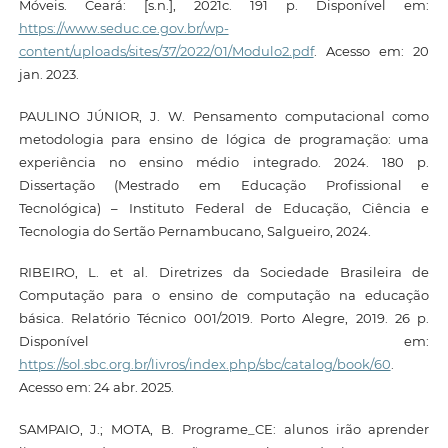
Móveis. Ceará: [s.n.], 2021c. 191 p. Disponível em:
https://www.seduc.ce.gov.br/wp-
content/uploads/sites/37/2022/01/Modulo2.pdf
. Acesso em: 20
jan. 2023.
PAULINO JÚNIOR, J. W. Pensamento computacional como
metodologia para ensino de lógica de programação: uma
experiência no ensino médio integrado. 2024. 180 p.
Dissertação (Mestrado em Educação Profissional e
Tecnológica) – Instituto Federal de Educação, Ciência e
Tecnologia do Sertão Pernambucano, Salgueiro, 2024.
RIBEIRO, L. et al. Diretrizes da Sociedade Brasileira de
Computação para o ensino de computação na educação
básica. Relatório Técnico 001/2019. Porto Alegre, 2019. 26 p.
Disponível em:
https://sol.sbc.org.br/livros/index.php/sbc/catalog/book/60
.
Acesso em: 24 abr. 2025.
SAMPAIO, J.; MOTA, B. Programe_CE: alunos irão aprender