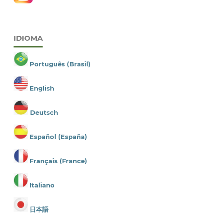
IDIOMA
Português (Brasil)
English
Deutsch
Español (España)
Français (France)
Italiano
日本語