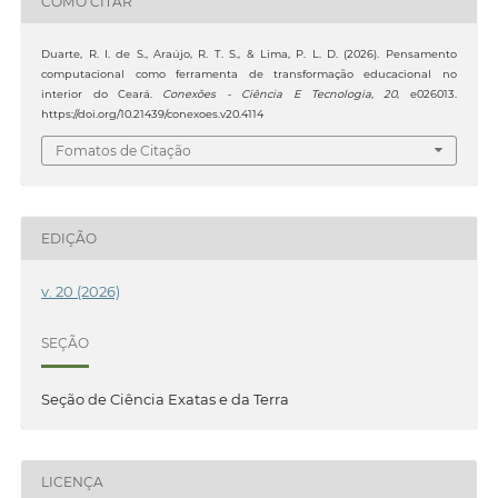
COMO CITAR
Duarte, R. I. de S., Araújo, R. T. S., & Lima, P. L. D. (2026). Pensamento
computacional como ferramenta de transformação educacional no
interior do Ceará.
Conexões - Ciência E Tecnologia
,
20
, e026013.
https://doi.org/10.21439/conexoes.v20.4114
Fomatos de Citação
EDIÇÃO
v. 20 (2026)
SEÇÃO
Seção de Ciência Exatas e da Terra
LICENÇA