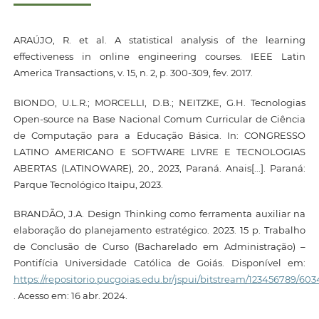
ARAÚJO, R. et al. A statistical analysis of the learning
effectiveness in online engineering courses. IEEE Latin
America Transactions, v. 15, n. 2, p. 300-309, fev. 2017.
BIONDO, U.L.R.; MORCELLI, D.B.; NEITZKE, G.H. Tecnologias
Open-source na Base Nacional Comum Curricular de Ciência
de Computação para a Educação Básica. In: CONGRESSO
LATINO AMERICANO E SOFTWARE LIVRE E TECNOLOGIAS
ABERTAS (LATINOWARE), 20., 2023, Paraná. Anais[...]. Paraná:
Parque Tecnológico Itaipu, 2023.
BRANDÃO, J.A. Design Thinking como ferramenta auxiliar na
elaboração do planejamento estratégico. 2023. 15 p. Trabalho
de Conclusão de Curso (Bacharelado em Administração) –
Pontifícia Universidade Católica de Goiás. Disponível em:
https://repositorio.pucgoias.edu.br/jspui/bitstream/123456789
. Acesso em: 16 abr. 2024.