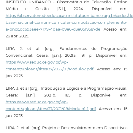
INSTITUTO UNIBANCO - Observatório de Educação, Ensino
Médio e Gestão. [S.l.], 2024. Disponível em:
https://observatoriodeeducacao.institutounibanco.org.br/cedoc/det
base-nacional-comum-curricular-computacao-complemento-
a-bncc,dc693aee-7179-4daa-b9e6-d3e0519587de
Acesso em:
26 abr. 2025.
LIRA, J. et al. (org.) Fundamentos de Programação
Convencional. Ceará, [s.n.], 2021a. 191 p. Disponível em:
https://www.seduc.ce.gov.br/wp-
content/uploads/sites/37/2022/01/Modulo2.pdf
. Acesso em: 15
jan. 2023.
LIRA, J. et al (org). Introdução à Lógica e à Programação Visual.
Ceará: [s.n.], 2021b. 185 p. Disponível em:
https://www.seduc.ce.gov.br/wp-
content/uploads/sites/37/2021/08/Modulo1-1.pdf
. Acesso em: 15
jan. 2023.
LIRA, J. et al. (org). Projeto e Desenvolvimento em Dispositivos