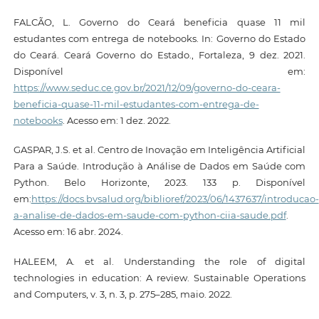
FALCÃO, L. Governo do Ceará beneficia quase 11 mil
estudantes com entrega de notebooks. In: Governo do Estado
do Ceará. Ceará Governo do Estado., Fortaleza, 9 dez. 2021.
Disponível em:
https://www.seduc.ce.gov.br/2021/12/09/governo-do-ceara-
beneficia-quase-11-mil-estudantes-com-entrega-de-
notebooks
. Acesso em: 1 dez. 2022.
GASPAR, J.S. et al. Centro de Inovação em Inteligência Artificial
Para a Saúde. Introdução à Análise de Dados em Saúde com
Python. Belo Horizonte, 2023. 133 p. Disponível
em:
https://docs.bvsalud.org/biblioref/2023/06/1437637/introducao-
a-analise-de-dados-em-saude-com-python-ciia-saude.pdf
.
Acesso em: 16 abr. 2024.
HALEEM, A. et al. Understanding the role of digital
technologies in education: A review. Sustainable Operations
and Computers, v. 3, n. 3, p. 275–285, maio. 2022.