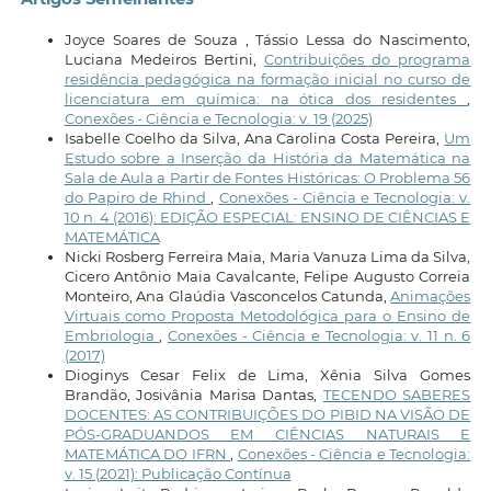
Joyce Soares de Souza , Tássio Lessa do Nascimento,
Luciana Medeiros Bertini,
Contribuições do programa
residência pedagógica na formação inicial no curso de
licenciatura em química: na ótica dos residentes
,
Conexões - Ciência e Tecnologia: v. 19 (2025)
Isabelle Coelho da Silva, Ana Carolina Costa Pereira,
Um
Estudo sobre a Inserção da História da Matemática na
Sala de Aula a Partir de Fontes Históricas: O Problema 56
do Papiro de Rhind
,
Conexões - Ciência e Tecnologia: v.
10 n. 4 (2016): EDIÇÃO ESPECIAL: ENSINO DE CIÊNCIAS E
MATEMÁTICA
Nicki Rosberg Ferreira Maia, Maria Vanuza Lima da Silva,
Cicero Antônio Maia Cavalcante, Felipe Augusto Correia
Monteiro, Ana Glaúdia Vasconcelos Catunda,
Animações
Virtuais como Proposta Metodológica para o Ensino de
Embriologia
,
Conexões - Ciência e Tecnologia: v. 11 n. 6
(2017)
Dioginys Cesar Felix de Lima, Xênia Silva Gomes
Brandão, Josivânia Marisa Dantas,
TECENDO SABERES
DOCENTES: AS CONTRIBUIÇÕES DO PIBID NA VISÃO DE
PÓS-GRADUANDOS EM CIÊNCIAS NATURAIS E
MATEMÁTICA DO IFRN
,
Conexões - Ciência e Tecnologia:
v. 15 (2021): Publicação Contínua