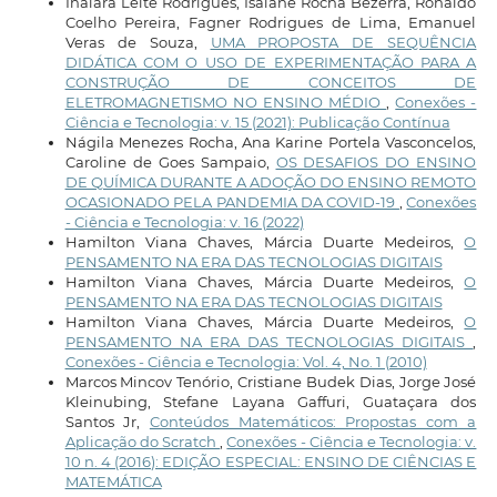
Inaiara Leite Rodrigues, Isaiane Rocha Bezerra, Ronaldo
Coelho Pereira, Fagner Rodrigues de Lima, Emanuel
Veras de Souza,
UMA PROPOSTA DE SEQUÊNCIA
DIDÁTICA COM O USO DE EXPERIMENTAÇÃO PARA A
CONSTRUÇÃO DE CONCEITOS DE
ELETROMAGNETISMO NO ENSINO MÉDIO
,
Conexões -
Ciência e Tecnologia: v. 15 (2021): Publicação Contínua
Nágila Menezes Rocha, Ana Karine Portela Vasconcelos,
Caroline de Goes Sampaio,
OS DESAFIOS DO ENSINO
DE QUÍMICA DURANTE A ADOÇÃO DO ENSINO REMOTO
OCASIONADO PELA PANDEMIA DA COVID-19
,
Conexões
- Ciência e Tecnologia: v. 16 (2022)
Hamilton Viana Chaves, Márcia Duarte Medeiros,
O
PENSAMENTO NA ERA DAS TECNOLOGIAS DIGITAIS
Hamilton Viana Chaves, Márcia Duarte Medeiros,
O
PENSAMENTO NA ERA DAS TECNOLOGIAS DIGITAIS
Hamilton Viana Chaves, Márcia Duarte Medeiros,
O
PENSAMENTO NA ERA DAS TECNOLOGIAS DIGITAIS
,
Conexões - Ciência e Tecnologia: Vol. 4, No. 1 (2010)
Marcos Mincov Tenório, Cristiane Budek Dias, Jorge José
Kleinubing, Stefane Layana Gaffuri, Guataçara dos
Santos Jr,
Conteúdos Matemáticos: Propostas com a
Aplicação do Scratch
,
Conexões - Ciência e Tecnologia: v.
10 n. 4 (2016): EDIÇÃO ESPECIAL: ENSINO DE CIÊNCIAS E
MATEMÁTICA