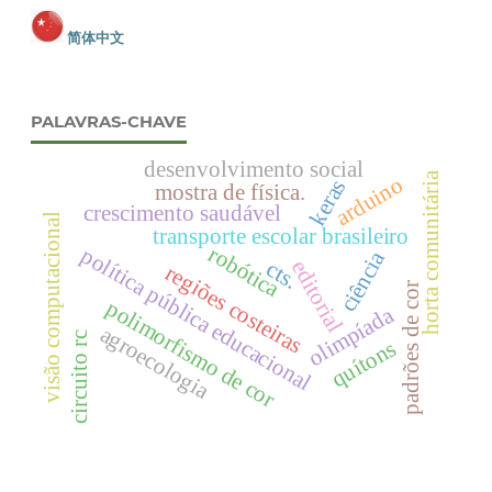
简体中文
PALAVRAS-CHAVE
desenvolvimento social
horta comunitária
arduino
keras
mostra de física.
crescimento saudável
visão computacional
transporte escolar brasileiro
robótica
política pública educacional
ciência
cts.
editorial
regiões costeiras
padrões de cor
polimorfismo de cor
olimpíada
agroecologia
circuito rc
quítons