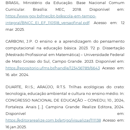
BRASIL. Ministério da Educação. Base Nacional Comum
Curricular. Brasília: MEC, 2018. Disponível em:
https://www.gov.br/mec/pt-br/escola-em-tempo-
integral/BNCC_EI_EF_110518_versaofinal.pdf
. Acesso em: 12
mar. 2025.
CARBONI, J.P. O ensino e a aprendizagem do pensamento
computacional na educação básica. 2023. 72 p. Dissertação
(Mestrado Profissional em Matemática) – Universidade Federal
de Mato Grosso do Sul, Campo Grande. 2023. Disponível em:
https://repositorio.ufms.br/handle/123456789/6643
Acesso em:
16. abr. 2024.
DUARTE, R.I.S.; ARAÚJO, R.T.S. Trilhas ecológicas do crato:
tecnologia, educação ambiental e cultura no ensino médio. In:
CONGRESSO NACIONAL DE EDUCAÇÃO – CONEDU, 10., 2024,
Fortaleza. Anais [...]. Campina Grande: Realize Editora, 2024.
Disponível em:
https://editorarealize.com.br/artigo/visualizar/111138
Acesso em:
16 jan.2025.