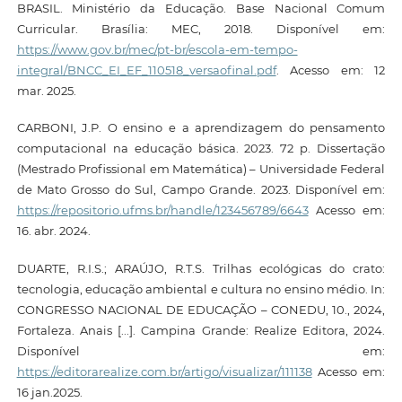
BRASIL. Ministério da Educação. Base Nacional Comum
Curricular. Brasília: MEC, 2018. Disponível em:
https://www.gov.br/mec/pt-br/escola-em-tempo-
integral/BNCC_EI_EF_110518_versaofinal.pdf
. Acesso em: 12
mar. 2025.
CARBONI, J.P. O ensino e a aprendizagem do pensamento
computacional na educação básica. 2023. 72 p. Dissertação
(Mestrado Profissional em Matemática) – Universidade Federal
de Mato Grosso do Sul, Campo Grande. 2023. Disponível em:
https://repositorio.ufms.br/handle/123456789/6643
Acesso em:
16. abr. 2024.
DUARTE, R.I.S.; ARAÚJO, R.T.S. Trilhas ecológicas do crato:
tecnologia, educação ambiental e cultura no ensino médio. In:
CONGRESSO NACIONAL DE EDUCAÇÃO – CONEDU, 10., 2024,
Fortaleza. Anais [...]. Campina Grande: Realize Editora, 2024.
Disponível em:
https://editorarealize.com.br/artigo/visualizar/111138
Acesso em:
16 jan.2025.