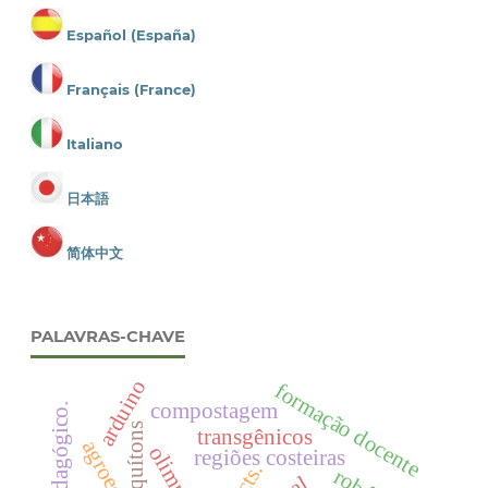
Español (España)
Français (France)
Italiano
日本語
简体中文
PALAVRAS-CHAVE
arduino
formação docente
compostagem
quítons
transgênicos
regiões costeiras
cts.