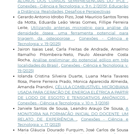
ALUNOS DOS CURSOS SEMIPRESENCIAIS DO IFCE
,
Conexões - Ciência e Tecnologia: v. 9 n. 2 (2015): Educação
a Distância: Realidades, Desafios e Perspectivas
Gerardo Antonio Idrobo Pizo, José Maurício Santos Torres
da Motta, Eduarda Leão Veras Gomes, Fillipe Ferreira
Leite,
Utilizando antenas microstrip para análise da
densidade óssea: uma ferramenta potencial para
triagem da osteoporose
,
Conexões - Ciência e
Tecnologia: v. 19 (2025)
Jairon Isaias Leal, Carla Freitas de Andrade, Anselmo
Ramalho Pitombeira-Neto, Paulo Alexandre Costa
Rocha,
Análise preliminar do potencial eólico em três
localidades do Brasil
,
Conexões - Ciência e Tecnologia: v.
19 (2025)
Iolanda Cristina Silveira Duarte, Luana Maria Tavares
Rosa, Pierre Ferreira Prado, Monica Aparecida Almeida,
Amanda Prandini,
CÉLULA COMBUSTÍVEL MICROBIANA
USADA PARA GERAÇÃO DE ENERGIA ELÉTRICA A PARTIR
DE LODO DE ESGOTO E TENSOATIVOS ANIÔNICOS
,
Conexões - Ciência e Tecnologia: v. 10 n. 3 (2016)
Janiele Santos de Sousa, Leandro Araujo De Sousa,
A
MONITORIA NA FORMAÇÃO INICIAL DO DOCENTE: UM
RELATO DE EXPERIÊNCIA
,
Conexões - Ciência e
Tecnologia: v. 17 (2023)
Maria Gláucia Dourado Furquim, José Carlos de Sousa