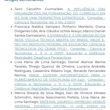
Jairo Carvalho Guimarães,
A INFLUÊNCIA DAS
ORGANIZAÇÕES NA FORMATAÇÃO DO CURRÍCULO EM
IES SOB UMA PERSPECTIVA ESTRATÉGICA
,
Conexões -
Ciência e Tecnologia: Vol. 5, No. 2 (2011)
Francisca Natália Sampaio Pinheiro Monteiro, Diana
Diógenes Góis, Ana Cláudia Uchôa Araújo, Márcio Daniel
Santos Damasceno,
A EXPANSÃO E A ORGANIZAÇÃO DA
REDE ESCOLA TÉCNICA ABERTA DO BRASIL (REDE E-
TEC) NO INSTITUTO FEDERAL DE EDUCAÇÃO, CIÊNCIA E
TECNOLOGIA DO CEARÁ (IFCE)
,
Conexões - Ciência e
Tecnologia: v. 9 n. 2 (2015): Educação a Distância:
Realidades, Desafios e Perspectivas
Livia Maria de Lima Santiago, Daniel Alencar Barros
Tavares, Thiago Queiroz de Oliveira, Luciana Andrade
Rodrigues, Cassandra Ribeiro Joye, Ronaldo Fernandes
Ramos,
MADE: SISTEMA INFORMATIZADO PARA O
PLANEJAMENTO DE DISCIPLINAS EM EaD
,
Conexões -
Ciência e Tecnologia: v. 9 n. 2 (2015): Educação a
Distância: Realidades, Desafios e Perspectivas
Márcia Roxana da Silva Regis, Iraci de Oliveira Moraes
Schmidlin, Karine Nascimento Portela, Lívia Maria de
Lima Santiago,
MATERIAL DIDÁTICO IMPRESSO VERSUS
MATERIAL DIDÁTICO DIGITAL: O QUE DIZEM OS