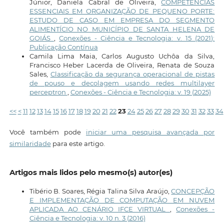
Júnior, Daniela Cabral de Oliveira,
COMPETÊNCIAS
ESSENCIAIS EM ORGANIZAÇÃO DE PEQUENO PORTE:
ESTUDO DE CASO EM EMPRESA DO SEGMENTO
ALIMENTÍCIO NO MUNICÍPIO DE SANTA HELENA DE
GOIÁS
,
Conexões - Ciência e Tecnologia: v. 15 (2021):
Publicação Contínua
Camila Lima Maia, Carlos Augusto Uchôa da Silva,
Francisco Heber Lacerda de Oliveira, Renata de Souza
Sales,
Classificação da segurança operacional de pistas
de pouso e decolagem usando redes multilayer
perceptron
,
Conexões - Ciência e Tecnologia: v. 19 (2025)
<<
<
11
12
13
14
15
16
17
18
19
20
21
22
23
24
25
26
27
28
29
30
31
32
33
34
Você também pode
iniciar uma pesquisa avançada por
similaridade
para este artigo.
Artigos mais lidos pelo mesmo(s) autor(es)
Tibério B. Soares, Régia Talina Silva Araújo,
CONCEPÇÃO
E IMPLEMENTAÇÃO DE COMPUTAÇÃO EM NUVEM
APLICADA AO CENÁRIO IFCE VIRTUAL
,
Conexões -
Ciência e Tecnologia: v. 10 n. 3 (2016)