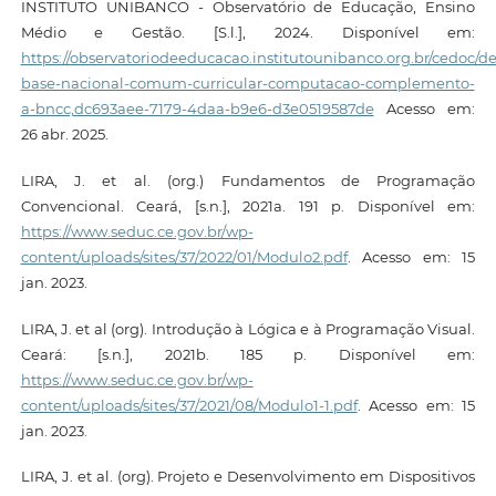
INSTITUTO UNIBANCO - Observatório de Educação, Ensino
Médio e Gestão. [S.l.], 2024. Disponível em:
https://observatoriodeeducacao.institutounibanco.org.br/cedoc/det
base-nacional-comum-curricular-computacao-complemento-
a-bncc,dc693aee-7179-4daa-b9e6-d3e0519587de
Acesso em:
26 abr. 2025.
LIRA, J. et al. (org.) Fundamentos de Programação
Convencional. Ceará, [s.n.], 2021a. 191 p. Disponível em:
https://www.seduc.ce.gov.br/wp-
content/uploads/sites/37/2022/01/Modulo2.pdf
. Acesso em: 15
jan. 2023.
LIRA, J. et al (org). Introdução à Lógica e à Programação Visual.
Ceará: [s.n.], 2021b. 185 p. Disponível em:
https://www.seduc.ce.gov.br/wp-
content/uploads/sites/37/2021/08/Modulo1-1.pdf
. Acesso em: 15
jan. 2023.
LIRA, J. et al. (org). Projeto e Desenvolvimento em Dispositivos