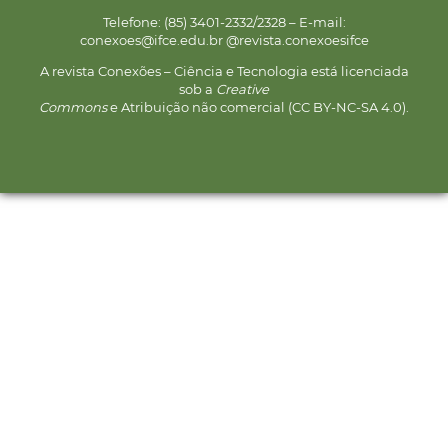
Telefone: (85) 3401-2332/2328 – E-mail:
conexoes@ifce.edu.br @revista.conexoesifce
A revista Conexões – Ciência e Tecnologia está licenciada
sob a
Creative
Commons
e Atribuição não comercial (CC BY-NC-SA 4.0).