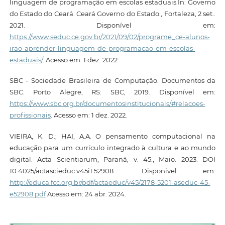
linguagem de programação em escolas estaduais.In: Governo
do Estado do Ceará. Ceará Governo do Estado., Fortaleza, 2 set..
2021. Disponível em:
https://www.seduc.ce.gov.br/2021/09/02/programe_ce-alunos-
irao-aprender-linguagem-de-programacao-em-escolas-
estaduais/
. Acesso em: 1 dez. 2022.
SBC - Sociedade Brasileira de Computação. Documentos da
SBC. Porto Alegre, RS: SBC, 2019. Disponível em:
https://www.sbc.org.br/documentosinstitucionais/#relacoes-
profissionais
. Acesso em: 1 dez. 2022.
VIEIRA, K. D.; HAI, A.A. O pensamento computacional na
educação para um currículo integrado à cultura e ao mundo
digital. Acta Scientiarum, Paraná, v. 45., Maio. 2023. DOI
10.4025/actascieduc.v45i1.52908. Disponível em:
http://educa.fcc.org.br/pdf/actaeduc/v45/2178-5201-aseduc-45-
e52908.pdf
Acesso em: 24 abr. 2024.