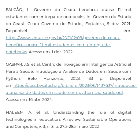
FALCÃO, L. Governo do Ceará beneficia quase 11 mil
estudantes com entrega de notebooks. In: Governo do Estado
do Ceará. Ceará Governo do Estado., Fortaleza, 9 dez. 2021.
Disponível em:
https://www.seduc.ce.gov.br/2021/12/09/governo-do-ceara-
beneficia-quase-11-mil-estudantes-com-entrega-de-
notebooks
. Acesso em: 1 dez. 2022.
GASPAR, J.S. et al. Centro de Inovação em Inteligência Artificial
Para a Saúde. Introdução à Análise de Dados em Saúde com
Python. Belo Horizonte, 2023. 133 p. Disponível
em:
https://docs.bvsalud.org/biblioref/2023/06/1437637/introducao-
a-analise-de-dados-em-saude-com-python-ciia-saude.pdf
.
Acesso em: 16 abr. 2024.
HALEEM, A. et al. Understanding the role of digital
technologies in education: A review. Sustainable Operations
and Computers, v. 3, n. 3, p. 275–285, maio. 2022.