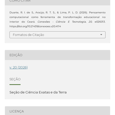
COMO CITAR
Duarte, R. I. de S., Araújo, R. T. S., & Lima, P. L. D. (2026). Pensamento
computacional como ferramenta de transformação educacional no
interior do Ceará.
Conexões - Ciência E Tecnologia
,
20
, e026013.
https://doi.org/10.21439/conexoes.v20.4114
Fomatos de Citação
EDIÇÃO
v. 20 (2026)
SEÇÃO
Seção de Ciência Exatas e da Terra
LICENÇA