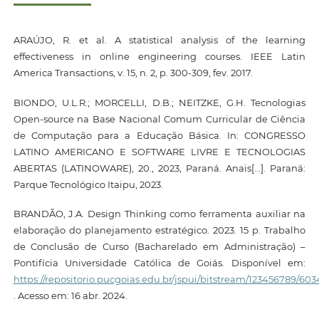
ARAÚJO, R. et al. A statistical analysis of the learning
effectiveness in online engineering courses. IEEE Latin
America Transactions, v. 15, n. 2, p. 300-309, fev. 2017.
BIONDO, U.L.R.; MORCELLI, D.B.; NEITZKE, G.H. Tecnologias
Open-source na Base Nacional Comum Curricular de Ciência
de Computação para a Educação Básica. In: CONGRESSO
LATINO AMERICANO E SOFTWARE LIVRE E TECNOLOGIAS
ABERTAS (LATINOWARE), 20., 2023, Paraná. Anais[...]. Paraná:
Parque Tecnológico Itaipu, 2023.
BRANDÃO, J.A. Design Thinking como ferramenta auxiliar na
elaboração do planejamento estratégico. 2023. 15 p. Trabalho
de Conclusão de Curso (Bacharelado em Administração) –
Pontifícia Universidade Católica de Goiás. Disponível em:
https://repositorio.pucgoias.edu.br/jspui/bitstream/123456789
. Acesso em: 16 abr. 2024.