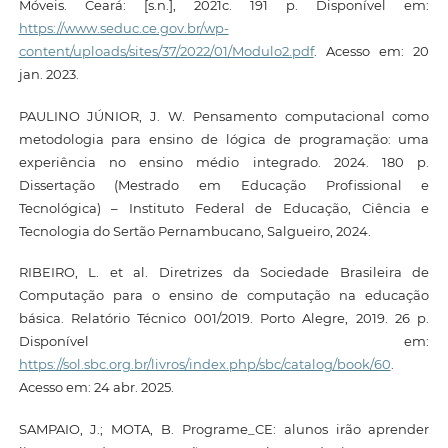
Móveis. Ceará: [s.n.], 2021c. 191 p. Disponível em:
https://www.seduc.ce.gov.br/wp-
content/uploads/sites/37/2022/01/Modulo2.pdf
. Acesso em: 20
jan. 2023.
PAULINO JÚNIOR, J. W. Pensamento computacional como
metodologia para ensino de lógica de programação: uma
experiência no ensino médio integrado. 2024. 180 p.
Dissertação (Mestrado em Educação Profissional e
Tecnológica) – Instituto Federal de Educação, Ciência e
Tecnologia do Sertão Pernambucano, Salgueiro, 2024.
RIBEIRO, L. et al. Diretrizes da Sociedade Brasileira de
Computação para o ensino de computação na educação
básica. Relatório Técnico 001/2019. Porto Alegre, 2019. 26 p.
Disponível em:
https://sol.sbc.org.br/livros/index.php/sbc/catalog/book/60
.
Acesso em: 24 abr. 2025.
SAMPAIO, J.; MOTA, B. Programe_CE: alunos irão aprender