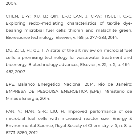
2004.
CHEN, B.-Y.; XU, B.; QIN, L.-J.; LAN, J. C.-W.; HSUEH, C.-C.
Exploring redox-mediating characteristics of textile dye-
bearing microbial fuel cells: thionin and malachite green.
Bioresource technology, Elsevier, v. 169, p. 277–283, 2014.
DU, Z.; LI, H.; GU, T. A state of the art review on microbial fuel
cells: a promising technology for wastewater treatment and
bioenergy. Biotechnology advances, Elsevier, v. 25, n. 5, p. 464–
482, 2007.
EPE. Balanco Energetico Nacional 2014. Rio de Janeiro:
EMPRESA DE PESQUISA ENERGETICA (EPE). Ministerio de
Minas e Energia, 2014.
FAN, Y.; HAN, S.-K.; LIU, H. Improved performance of cea
microbial fuel cells with increased reactor size. Energy &
Environmental Science, Royal Society of Chemistry, v. 5, n. 8, p.
8273–8280, 2012.