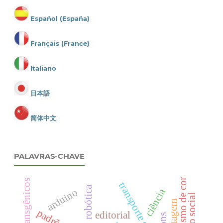
Español (España)
Français (France)
Italiano
日本語
简体中文
PALAVRAS-CHAVE
polimorfismo de cor
transgênicos
robótica
ciência
arduino
editorial