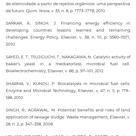
de eletricidade a partir de rejeitos orgânicos: uma perspectiva
de futuro. Quim. Nova, v. 33, n. 8, p. 1773–1778, 2010.
SARKAR, A.; SINGH, J. Financing energy efficiency in
developing countries lessons learned and remaining
challenges. Energy Policy, Elsevier, v. 38, n. 10, p. 5560–5571,
2010.
SAYED, E. T.; TSUJIGUCHI, T.; NAKAGAWA, N. Catalytic activity of
baker’s yeast in a mediatorless microbial fuel cell.
Bioelectrochemistry, Elsevier, v. 86, p. 97–101, 2012.
SHARMA, V.; KUNDU, P. Biocatalysts in microbial fuel cells.
Enzyme and Microbial Technology, Elsevier, v. 47, n. 5, p. 179–
188, 2010.
SINGH, R.; AGRAWAL, M. Potential benefits and risks of land
application of sewage sludge. Waste management, Elsevier, v.
28, n. 2, p. 347–358, 2008.