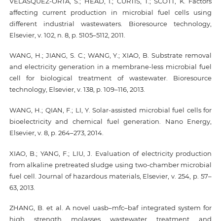
VELASQUEZ-ORTA, S.; HEAD, I.; CURTIS, T.; SCOTT, K. Factors
affecting current production in microbial fuel cells using
different industrial wastewaters. Bioresource technology,
Elsevier, v. 102, n. 8, p. 5105–5112, 2011.
WANG, H.; JIANG, S. C.; WANG, Y.; XIAO, B. Substrate removal
and electricity generation in a membrane-less microbial fuel
cell for biological treatment of wastewater. Bioresource
technology, Elsevier, v. 138, p. 109–116, 2013.
WANG, H.; QIAN, F.; LI, Y. Solar-assisted microbial fuel cells for
bioelectricity and chemical fuel generation. Nano Energy,
Elsevier, v. 8, p. 264–273, 2014.
XIAO, B.; YANG, F.; LIU, J. Evaluation of electricity production
from alkaline pretreated sludge using two-chamber microbial
fuel cell. Journal of hazardous materials, Elsevier, v. 254, p. 57–
63, 2013.
ZHANG, B. et al. A novel uasb–mfc–baf integrated system for
high strength molasses wastewater treatment and