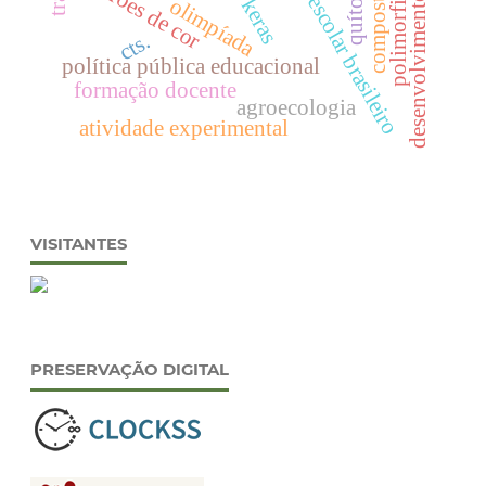
transporte escolar brasileiro
desenvolvimento social
compostagem
padrões de cor
quítons
olimpíada
keras
cts.
política pública educacional
formação docente
agroecologia
atividade experimental
VISITANTES
PRESERVAÇÃO DIGITAL