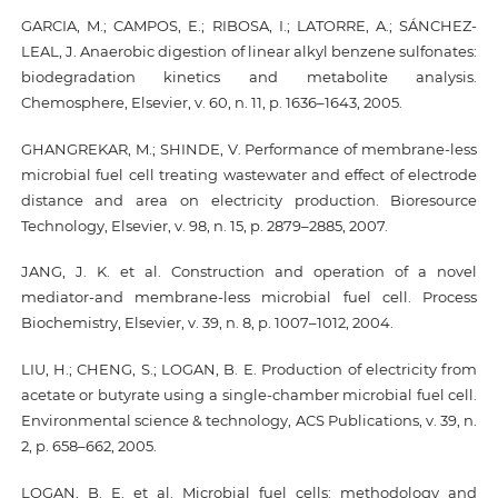
GARCIA, M.; CAMPOS, E.; RIBOSA, I.; LATORRE, A.; SÁNCHEZ-
LEAL, J. Anaerobic digestion of linear alkyl benzene sulfonates:
biodegradation kinetics and metabolite analysis.
Chemosphere, Elsevier, v. 60, n. 11, p. 1636–1643, 2005.
GHANGREKAR, M.; SHINDE, V. Performance of membrane-less
microbial fuel cell treating wastewater and effect of electrode
distance and area on electricity production. Bioresource
Technology, Elsevier, v. 98, n. 15, p. 2879–2885, 2007.
JANG, J. K. et al. Construction and operation of a novel
mediator-and membrane-less microbial fuel cell. Process
Biochemistry, Elsevier, v. 39, n. 8, p. 1007–1012, 2004.
LIU, H.; CHENG, S.; LOGAN, B. E. Production of electricity from
acetate or butyrate using a single-chamber microbial fuel cell.
Environmental science & technology, ACS Publications, v. 39, n.
2, p. 658–662, 2005.
LOGAN, B. E. et al. Microbial fuel cells: methodology and