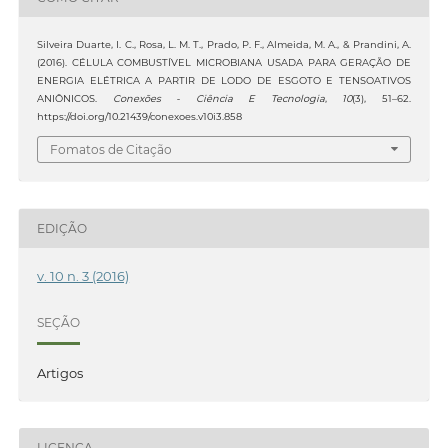
Silveira Duarte, I. C., Rosa, L. M. T., Prado, P. F., Almeida, M. A., & Prandini, A.
(2016). CÉLULA COMBUSTÍVEL MICROBIANA USADA PARA GERAÇÃO DE
ENERGIA ELÉTRICA A PARTIR DE LODO DE ESGOTO E TENSOATIVOS
ANIÔNICOS.
Conexões - Ciência E Tecnologia
,
10
(3), 51–62.
https://doi.org/10.21439/conexoes.v10i3.858
Fomatos de Citação
EDIÇÃO
v. 10 n. 3 (2016)
SEÇÃO
Artigos
LICENÇA