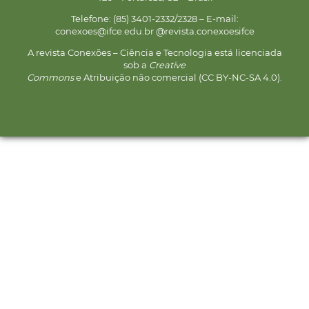
Telefone: (85) 3401-2332/2328 – E-mail:
conexoes@ifce.edu.br @revista.conexoesifce
A revista Conexões – Ciência e Tecnologia está licenciada
sob a
Creative
Commons
e Atribuição não comercial (CC BY-NC-SA 4.0).