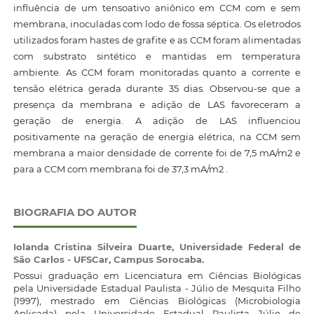
influência de um tensoativo aniônico em CCM com e sem
membrana, inoculadas com lodo de fossa séptica. Os eletrodos
utilizados foram hastes de grafite e as CCM foram alimentadas
com substrato sintético e mantidas em temperatura
ambiente. As CCM foram monitoradas quanto a corrente e
tensão elétrica gerada durante 35 dias. Observou-se que a
presença da membrana e adição de LAS favoreceram a
geração de energia. A adição de LAS influenciou
positivamente na geração de energia elétrica, na CCM sem
membrana a maior densidade de corrente foi de 7,5 mA/m2 e
para a CCM com membrana foi de 37,3 mA/m2 .
BIOGRAFIA DO AUTOR
Iolanda Cristina Silveira Duarte,
Universidade Federal de
São Carlos - UFSCar, Campus Sorocaba.
Possui graduação em Licenciatura em Ciências Biológicas
pela Universidade Estadual Paulista - Júlio de Mesquita Filho
(1997), mestrado em Ciências Biológicas (Microbiologia
Aplicada) pela Universidade Estadual Paulista Júlio de