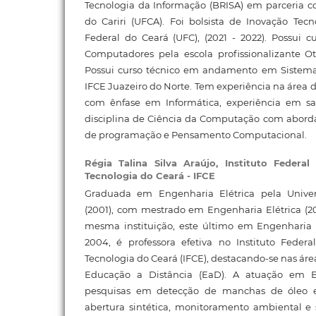
Tecnologia da Informação (BRISA) em parceria c
do Cariri (UFCA). Foi bolsista de Inovação Tec
Federal do Ceará (UFC), (2021 - 2022). Possui 
Computadores pela escola profissionalizante Otíl
Possui curso técnico em andamento em Sistema
IFCE Juazeiro do Norte. Tem experiência na área
com ênfase em Informática, experiência em sa
disciplina de Ciência da Computação com aborda
de programação e Pensamento Computacional.
Régia Talina Silva Araújo,
Instituto Federa
Tecnologia do Ceará - IFCE
Graduada em Engenharia Elétrica pela Unive
(2001), com mestrado em Engenharia Elétrica (2
mesma instituição, este último em Engenharia 
2004, é professora efetiva no Instituto Feder
Tecnologia do Ceará (IFCE), destacando-se nas áre
Educação a Distância (EaD). A atuação em En
pesquisas em detecção de manchas de óleo
abertura sintética, monitoramento ambiental 