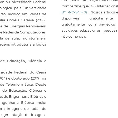
Commons Atribuição-NãoComerc
om a Universidade Federal
CompartilhaIgual 4.0 Internaciona
nológica pela Universidade
BY -NC-SA 4.0)
. Nossos artigos e
curso Técnico em Redes de
disponíveis gratuitament
ia Correia Saraiva (2016).
gratuitamente, com privilégios 
s de Energias Renováveis,
atividades educacionais, pesquei
 de Redes de Computadores,
não comerciais.
la de aula, monitoria em
gens introdutória a lógica
l de Educação, Ciência e
rsidade Federal do Ceará
004) e doutorado (2017) na
de Teleinformática. Desde
al de Educação, Ciência e
as de Engenharia Elétrica e
genharia Elétrica inclui
 em imagens de radar de
e segmentação de imagens