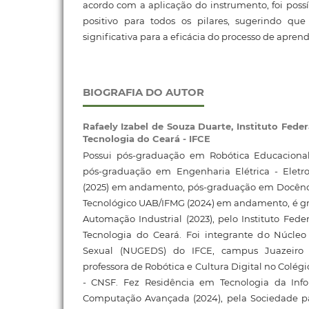
acordo com a aplicação do instrumento, foi possí
positivo para todos os pilares, sugerindo qu
significativa para a eficácia do processo de apre
BIOGRAFIA DO AUTOR
Rafaely Izabel de Souza Duarte,
Instituto Fede
Tecnologia do Ceará - IFCE
Possui pós-graduação em Robótica Educacional
pós-graduação em Engenharia Elétrica - Eletr
(2025) em andamento, pós-graduação em Docência
Tecnológico UAB/IFMG (2024) em andamento, é 
Automação Industrial (2023), pelo Instituto Fede
Tecnologia do Ceará. Foi integrante do Núcle
Sexual (NUGEDS) do IFCE, campus Juazeiro
professora de Robótica e Cultura Digital no Colé
- CNSF. Fez Residência em Tecnologia da In
Computação Avançada (2024), pela Sociedade p