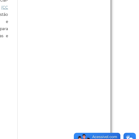
ial-
l
(CC
stão
e e
para
ras e