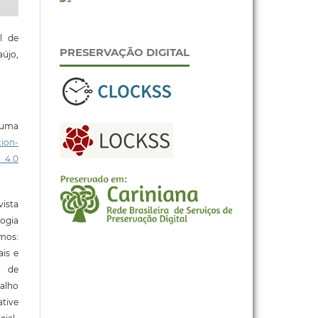
l de
PRESERVAÇÃO DIGITAL
aújo,
b uma
ion-
 4.0
ista
ogia
mos:
ais e
o de
alho
tive