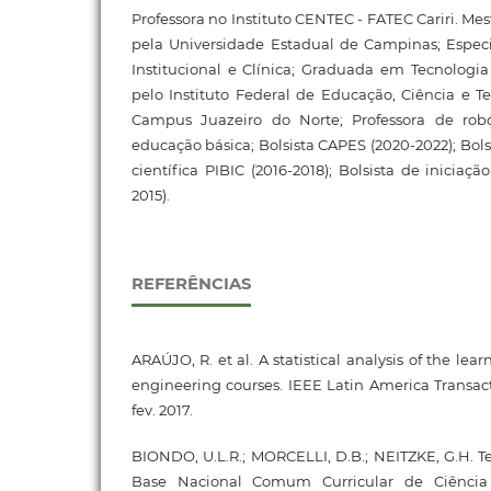
Professora no Instituto CENTEC - FATEC Cariri. Me
pela Universidade Estadual de Campinas; Espec
Institucional e Clínica; Graduada em Tecnologi
pelo Instituto Federal de Educação, Ciência e Te
Campus Juazeiro do Norte; Professora de robó
educação básica; Bolsista CAPES (2020-2022); Bolsi
científica PIBIC (2016-2018); Bolsista de iniciaçã
2015).
REFERÊNCIAS
ARAÚJO, R. et al. A statistical analysis of the lear
engineering courses. IEEE Latin America Transactio
fev. 2017.
BIONDO, U.L.R.; MORCELLI, D.B.; NEITZKE, G.H. 
Base Nacional Comum Curricular de Ciênci