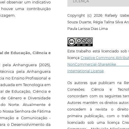
LICENÇA
vel observar um indicativo
e houve uma contribuição
ndizagem.
Copyright (c) 2026 Rafaely Izabe
Souza Duarte, Régia Talina Silva Ar
Paula Larissa Dias Lima
Este trabalho está licenciado so
ral de Educação, Ciência e
licença
Creative Commons Attribut
NonCommercial-ShareAlike
 pela Anhanguera (2025),
International License
.
otécnica pela Anhanguera
 no Ensino Profissional e
Os autores que publicam na Rev
graduada em Tecnologia em
Conexões: Ciência e Tecnol
ral de Educação, Ciência e
concordam com os seguintes ter
o de Gênero e Diversidade
Autores mantêm os direitos autor
 do Norte. Atualmente é
concedem à revista o direit
gio Nossa Senhora de Fátima
primeira publicação, com o trab
formação e Comunicação -
licenciado sob uma licença Crea
ara o Desenvolvimento da