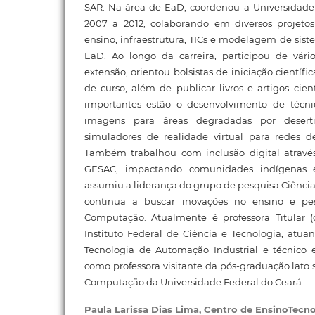
SAR. Na área de EaD, coordenou a Universidade 
2007 a 2012, colaborando em diversos projeto
ensino, infraestrutura, TICs e modelagem de sist
EaD. Ao longo da carreira, participou de vári
extensão, orientou bolsistas de iniciação científi
de curso, além de publicar livros e artigos cient
importantes estão o desenvolvimento de técn
imagens para áreas degradadas por desert
simuladores de realidade virtual para redes de
Também trabalhou com inclusão digital atravé
GESAC, impactando comunidades indígenas 
assumiu a liderança do grupo de pesquisa Ciência
continua a buscar inovações no ensino e p
Computação. Atualmente é professora Titular 
Instituto Federal de Ciência e Tecnologia, atua
Tecnologia de Automação Industrial e técnico e
como professora visitante da pós-graduação lat
Computação da Universidade Federal do Ceará.
Paula Larissa Dias Lima,
Centro de EnsinoTecn