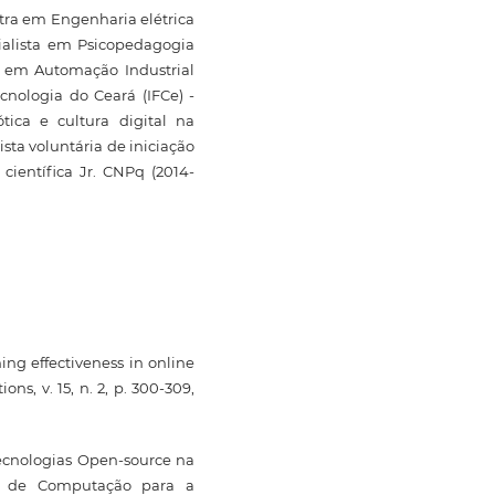
stra em Engenharia elétrica
ialista em Psicopedagogia
a em Automação Industrial
cnologia do Ceará (IFCe) -
tica e cultura digital na
sta voluntária de iniciação
o científica Jr. CNPq (2014-
ning effectiveness in online
ns, v. 15, n. 2, p. 300-309,
Tecnologias Open-source na
a de Computação para a