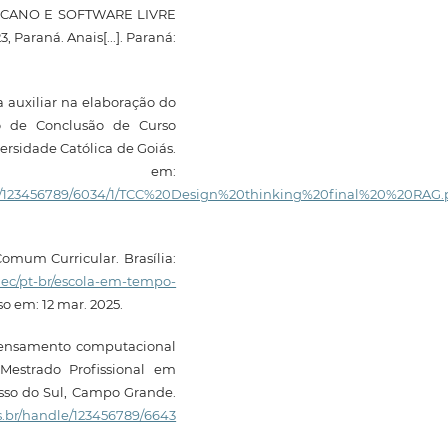
RICANO E SOFTWARE LIVRE
araná. Anais[...]. Paraná:
auxiliar na elaboração do
ho de Conclusão de Curso
ersidade Católica de Goiás.
l em:
tream/123456789/6034/1/TCC%20Design%20thinking%20final%20%20RAG.
omum Curricular. Brasília:
mec/pt-br/escola-em-tempo-
so em: 12 mar. 2025.
pensamento computacional
(Mestrado Profissional em
sso do Sul, Campo Grande.
ms.br/handle/123456789/6643