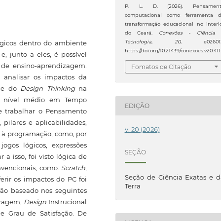
P. L. D. (2026). Pensament
computacional como ferramenta 
transformação educacional no interi
do Ceará.
Conexões - Ciência
ógicos dentro do ambiente
Tecnologia
,
20
, e026013
https://doi.org/10.21439/conexoes.v20.411
, junto a eles, é possível
 de ensino-aprendizagem.
Fomatos de Citação
o analisar os impactos da
) e do
Design Thinking
na
de nível médio em Tempo
EDIÇÃO
se trabalhar o Pensamento
pilares e aplicabilidades,
v. 20 (2026)
 à programação, como, por
jogos lógicos, expressões
SEÇÃO
a isso, foi visto lógica de
nvencionais, como:
Scratch
,
Seção de Ciência Exatas e 
ferir os impactos do PC foi
Terra
ção baseado nos seguintes
izagem,
Design
Instrucional
e Grau de Satisfação. De