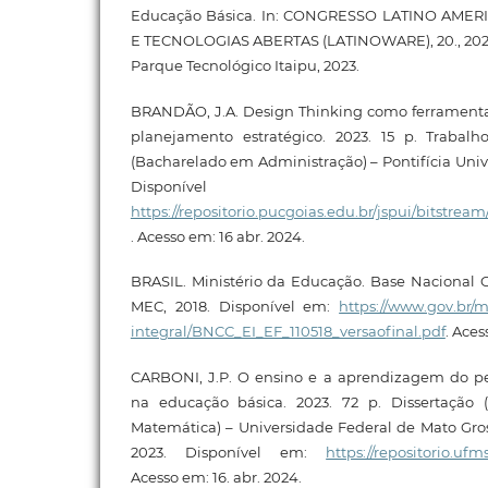
Educação Básica. In: CONGRESSO LATINO AME
E TECNOLOGIAS ABERTAS (LATINOWARE), 20., 2023, P
Parque Tecnológico Itaipu, 2023.
BRANDÃO, J.A. Design Thinking como ferramenta 
planejamento estratégico. 2023. 15 p. Trabal
(Bacharelado em Administração) – Pontifícia Univ
Disponíve
https://repositorio.pucgoias.edu.br/jspui/bits
. Acesso em: 16 abr. 2024.
BRASIL. Ministério da Educação. Base Nacional C
MEC, 2018. Disponível em:
https://www.gov.br/
integral/BNCC_EI_EF_110518_versaofinal.pdf
. Aces
CARBONI, J.P. O ensino e a aprendizagem do 
na educação básica. 2023. 72 p. Dissertação 
Matemática) – Universidade Federal de Mato Gro
2023. Disponível em:
https://repositorio.uf
Acesso em: 16. abr. 2024.