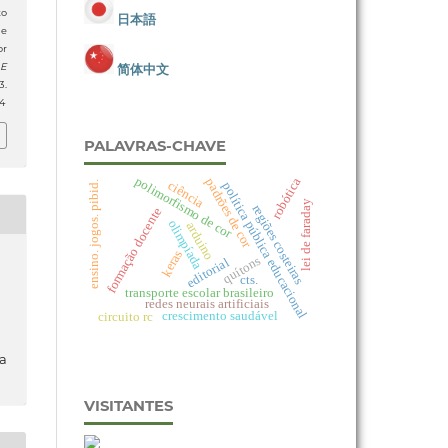
o
日本語
de
or
简体中文
 E
.
4
PALAVRAS-CHAVE
polimorfismo de cor
robótica
padrões de cor
ciência
política pública educacional
ensino. jogos. pibid.
lei de faraday
regiões costeiras
formação docente
olimpíada
arduino
keras
quítons
editorial
cts.
transporte escolar brasileiro
redes neurais artificiais
crescimento saudável
circuito rc
da
VISITANTES