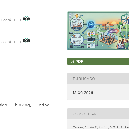
o Ceará - IFCE
o Ceará - IFCE
PDF
PUBLICADO
15-06-2026
sign Thinking, Ensino-
COMO CITAR
Duarte, R. I. de S., Araújo, R. T. S., & Lim