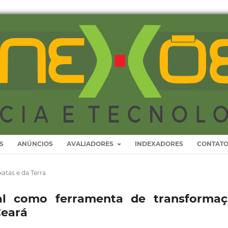
S
ANÚNCIOS
AVALIADORES
INDEXADORES
CONTAT
xatas e da Terra
l como ferramenta de transformaç
Ceará