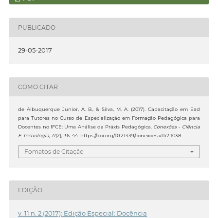
PUBLICADO
29-05-2017
COMO CITAR
de Albuquerque Junior, A. B., & Silva, M. A. (2017). Capacitação em Ead
para Tutores no Curso de Especialização em Formação Pedagógica para
Docentes no IFCE: Uma Análise da Práxis Pedagógica.
Conexões - Ciência
E Tecnologia
,
11
(2), 36–44. https://doi.org/10.21439/conexoes.v11i2.1038
Fomatos de Citação
EDIÇÃO
v. 11 n. 2 (2017): Edição Especial: Docência