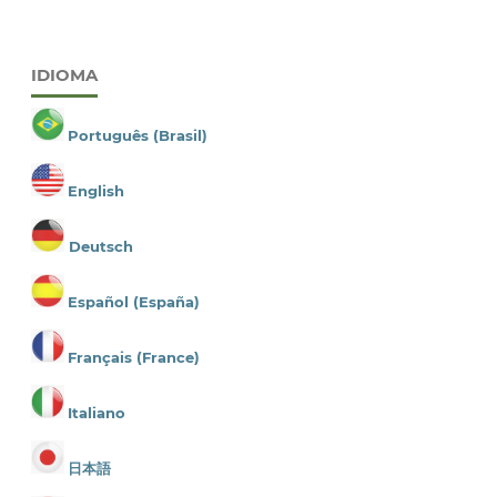
IDIOMA
Português (Brasil)
English
Deutsch
Español (España)
Français (France)
Italiano
日本語