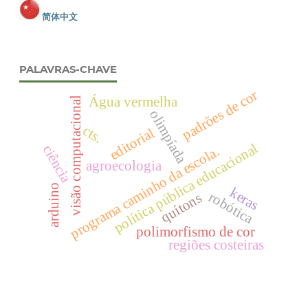
简体中文
PALAVRAS-CHAVE
padrões de cor
Água vermelha
visão computacional
olimpíada
cts.
editorial
política pública educacional
ciência
programa caminho da escola.
agroecologia
arduino
keras
robótica
quítons
polimorfismo de cor
regiões costeiras