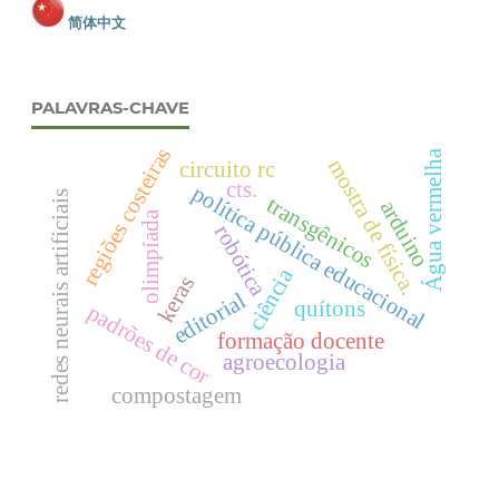
简体中文
PALAVRAS-CHAVE
regiões costeiras
Água vermelha
mostra de física.
circuito rc
cts.
política pública educacional
redes neurais artificiais
transgênicos
arduino
olimpíada
robótica
ciência
keras
editorial
quítons
padrões de cor
formação docente
agroecologia
compostagem