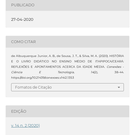
PUBLICADO
27-04-2020
COMO CITAR
de Albuquerque Junior, A. B., de Sousa, J. T., & Silva, M. A. (2020). HISTÓRIA
E O LIVRO DIDÁTICO NO ENSINO MÉDIO DE ITAPIPOCA/CEARÁ:
REFLEXÕES E APONTAMENTOS ACERCA DA IDADE MÉDIA.
Conexões -
Ciência E Tecnologia
,
14
(2), 38–44.
https://doi.org/10.21439/conexoes.v14i2.1353
Fomatos de Citação
EDIÇÃO
v. 14 n. 2 (2020)