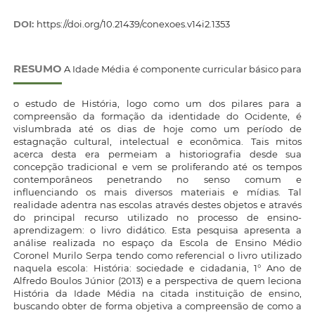
DOI:
https://doi.org/10.21439/conexoes.v14i2.1353
RESUMO
A Idade Média é componente curricular básico para
o estudo de História, logo como um dos pilares para a
compreensão da formação da identidade do Ocidente, é
vislumbrada até os dias de hoje como um período de
estagnação cultural, intelectual e econômica. Tais mitos
acerca desta era permeiam a historiografia desde sua
concepção tradicional e vem se proliferando até os tempos
contemporâneos penetrando no senso comum e
influenciando os mais diversos materiais e mídias. Tal
realidade adentra nas escolas através destes objetos e através
do principal recurso utilizado no processo de ensino-
aprendizagem: o livro didático. Esta pesquisa apresenta a
análise realizada no espaço da Escola de Ensino Médio
Coronel Murilo Serpa tendo como referencial o livro utilizado
naquela escola: História: sociedade e cidadania, 1° Ano de
Alfredo Boulos Júnior (2013) e a perspectiva de quem leciona
História da Idade Média na citada instituição de ensino,
buscando obter de forma objetiva a compreensão de como a