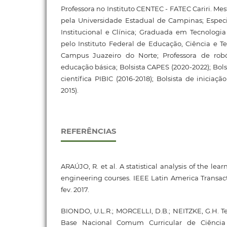
Professora no Instituto CENTEC - FATEC Cariri. Me
pela Universidade Estadual de Campinas; Espec
Institucional e Clínica; Graduada em Tecnologi
pelo Instituto Federal de Educação, Ciência e Te
Campus Juazeiro do Norte; Professora de robó
educação básica; Bolsista CAPES (2020-2022); Bolsi
científica PIBIC (2016-2018); Bolsista de iniciaçã
2015).
REFERÊNCIAS
ARAÚJO, R. et al. A statistical analysis of the lear
engineering courses. IEEE Latin America Transactio
fev. 2017.
BIONDO, U.L.R.; MORCELLI, D.B.; NEITZKE, G.H. 
Base Nacional Comum Curricular de Ciênci