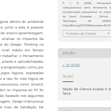
P. L. D. (2026). Pensament
computacional como ferramenta 
transformação educacional no interi
do Ceará.
Conexões - Ciência
ógicos dentro do ambiente
Tecnologia
,
20
, e026013
https://doi.org/10.21439/conexoes.v20.411
, junto a eles, é possível
 de ensino-aprendizagem.
Fomatos de Citação
o analisar os impactos da
) e do
Design Thinking
na
de nível médio em Tempo
EDIÇÃO
se trabalhar o Pensamento
pilares e aplicabilidades,
v. 20 (2026)
 à programação, como, por
jogos lógicos, expressões
SEÇÃO
a isso, foi visto lógica de
nvencionais, como:
Scratch
,
Seção de Ciência Exatas e 
ferir os impactos do PC foi
Terra
ção baseado nos seguintes
izagem,
Design
Instrucional
e Grau de Satisfação. De