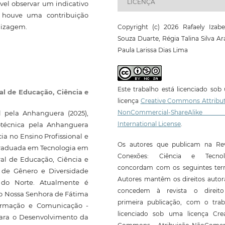
LICENÇA
vel observar um indicativo
e houve uma contribuição
ndizagem.
Copyright (c) 2026 Rafaely Izabe
Souza Duarte, Régia Talina Silva Ar
Paula Larissa Dias Lima
Este trabalho está licenciado so
ral de Educação, Ciência e
licença
Creative Commons Attribut
NonCommercial-ShareAlike
 pela Anhanguera (2025),
International License
.
otécnica pela Anhanguera
 no Ensino Profissional e
Os autores que publicam na Rev
graduada em Tecnologia em
Conexões: Ciência e Tecnol
ral de Educação, Ciência e
concordam com os seguintes ter
o de Gênero e Diversidade
Autores mantêm os direitos autor
 do Norte. Atualmente é
concedem à revista o direit
gio Nossa Senhora de Fátima
primeira publicação, com o trab
formação e Comunicação -
licenciado sob uma licença Crea
ara o Desenvolvimento da