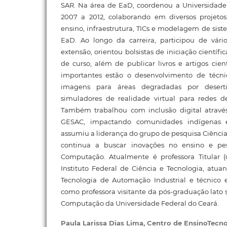
SAR. Na área de EaD, coordenou a Universidade 
2007 a 2012, colaborando em diversos projeto
ensino, infraestrutura, TICs e modelagem de sist
EaD. Ao longo da carreira, participou de vári
extensão, orientou bolsistas de iniciação científi
de curso, além de publicar livros e artigos cient
importantes estão o desenvolvimento de técn
imagens para áreas degradadas por desert
simuladores de realidade virtual para redes de
Também trabalhou com inclusão digital atravé
GESAC, impactando comunidades indígenas 
assumiu a liderança do grupo de pesquisa Ciência
continua a buscar inovações no ensino e p
Computação. Atualmente é professora Titular 
Instituto Federal de Ciência e Tecnologia, atua
Tecnologia de Automação Industrial e técnico e
como professora visitante da pós-graduação lat
Computação da Universidade Federal do Ceará.
Paula Larissa Dias Lima,
Centro de EnsinoTecn