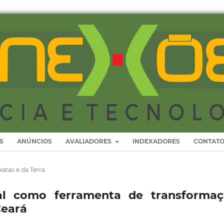
S
ANÚNCIOS
AVALIADORES
INDEXADORES
CONTAT
xatas e da Terra
l como ferramenta de transformaç
Ceará