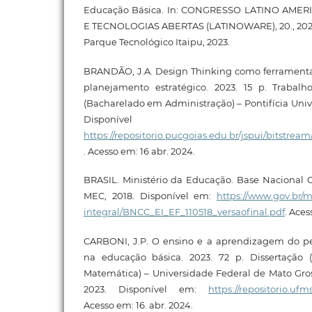
Educação Básica. In: CONGRESSO LATINO AME
E TECNOLOGIAS ABERTAS (LATINOWARE), 20., 2023, P
Parque Tecnológico Itaipu, 2023.
BRANDÃO, J.A. Design Thinking como ferramenta 
planejamento estratégico. 2023. 15 p. Trabal
(Bacharelado em Administração) – Pontifícia Univ
Disponíve
https://repositorio.pucgoias.edu.br/jspui/bits
. Acesso em: 16 abr. 2024.
BRASIL. Ministério da Educação. Base Nacional C
MEC, 2018. Disponível em:
https://www.gov.br/
integral/BNCC_EI_EF_110518_versaofinal.pdf
. Aces
CARBONI, J.P. O ensino e a aprendizagem do 
na educação básica. 2023. 72 p. Dissertação 
Matemática) – Universidade Federal de Mato Gro
2023. Disponível em:
https://repositorio.uf
Acesso em: 16. abr. 2024.