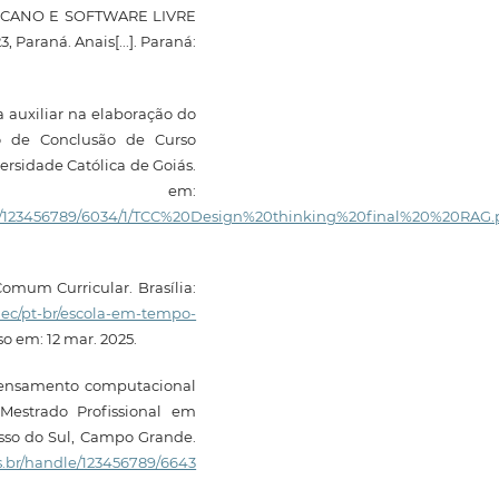
RICANO E SOFTWARE LIVRE
araná. Anais[...]. Paraná:
auxiliar na elaboração do
ho de Conclusão de Curso
ersidade Católica de Goiás.
l em:
tream/123456789/6034/1/TCC%20Design%20thinking%20final%20%20RAG.
omum Curricular. Brasília:
mec/pt-br/escola-em-tempo-
so em: 12 mar. 2025.
pensamento computacional
(Mestrado Profissional em
sso do Sul, Campo Grande.
ms.br/handle/123456789/6643