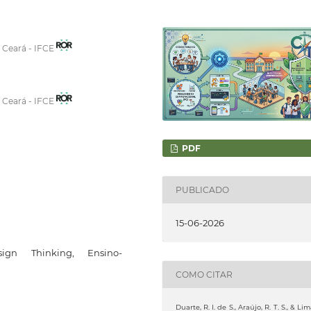
o Ceará - IFCE
o Ceará - IFCE
PDF
PUBLICADO
15-06-2026
sign Thinking, Ensino-
COMO CITAR
Duarte, R. I. de S., Araújo, R. T. S., & Lim