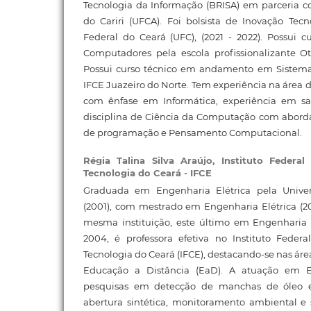
Tecnologia da Informação (BRISA) em parceria c
do Cariri (UFCA). Foi bolsista de Inovação Tec
Federal do Ceará (UFC), (2021 - 2022). Possui 
Computadores pela escola profissionalizante Otíl
Possui curso técnico em andamento em Sistema
IFCE Juazeiro do Norte. Tem experiência na área
com ênfase em Informática, experiência em sa
disciplina de Ciência da Computação com aborda
de programação e Pensamento Computacional.
Régia Talina Silva Araújo,
Instituto Federa
Tecnologia do Ceará - IFCE
Graduada em Engenharia Elétrica pela Unive
(2001), com mestrado em Engenharia Elétrica (2
mesma instituição, este último em Engenharia 
2004, é professora efetiva no Instituto Feder
Tecnologia do Ceará (IFCE), destacando-se nas áre
Educação a Distância (EaD). A atuação em En
pesquisas em detecção de manchas de óleo
abertura sintética, monitoramento ambiental 