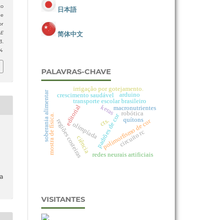
o
日本語
de
or
简体中文
 E
.
4
PALAVRAS-CHAVE
irrigação por gotejamento.
soberania alimentar
arduino
crescimento saudável
transporte escolar brasileiro
keras
editorial
macronutrientes
robótica
padrões de cor
mostra de física.
quítons
cts.
polimorfismo de cor
regiões costeiras
olimpíada
circuito rc
ciência
redes neurais artificiais
da
VISITANTES