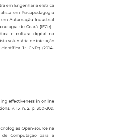
stra em Engenharia elétrica
ialista em Psicopedagogia
a em Automação Industrial
cnologia do Ceará (IFCe) -
tica e cultura digital na
sta voluntária de iniciação
o científica Jr. CNPq (2014-
ning effectiveness in online
ns, v. 15, n. 2, p. 300-309,
Tecnologias Open-source na
a de Computação para a