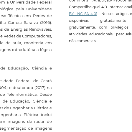
Commons Atribuição-NãoComerc
om a Universidade Federal
CompartilhaIgual 4.0 Internaciona
nológica pela Universidade
BY -NC-SA 4.0)
. Nossos artigos e
curso Técnico em Redes de
disponíveis gratuitament
ia Correia Saraiva (2016).
gratuitamente, com privilégios 
s de Energias Renováveis,
atividades educacionais, pesquei
 de Redes de Computadores,
não comerciais.
la de aula, monitoria em
gens introdutória a lógica
l de Educação, Ciência e
rsidade Federal do Ceará
004) e doutorado (2017) na
de Teleinformática. Desde
al de Educação, Ciência e
as de Engenharia Elétrica e
genharia Elétrica inclui
 em imagens de radar de
e segmentação de imagens