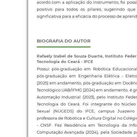
acordo com a aplicação do instrumento, foi possí
positivo para todos os pilares, sugerindo qu
significativa para a eficácia do processo de apre
BIOGRAFIA DO AUTOR
Rafaely Izabel de Souza Duarte,
Instituto Fede
Tecnologia do Ceará - IFCE
Possui pós-graduação em Robótica Educacional
pós-graduação em Engenharia Elétrica - Eletr
(2025) em andamento, pós-graduação em Docência
Tecnológico UAB/IFMG (2024) em andamento, é 
Automação Industrial (2023), pelo Instituto Fede
Tecnologia do Ceará. Foi integrante do Núcle
Sexual (NUGEDS) do IFCE, campus Juazeiro
professora de Robótica e Cultura Digital no Colé
- CNSF. Fez Residência em Tecnologia da In
Computação Avançada (2024), pela Sociedade p