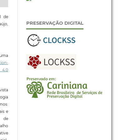
l de
PRESERVAÇÃO DIGITAL
aújo,
b uma
ion-
 4.0
ista
ogia
mos:
ais e
o de
alho
tive