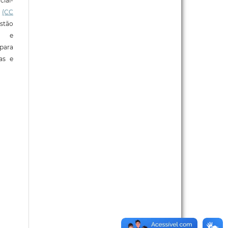
ial-
l
(CC
stão
e e
para
ras e