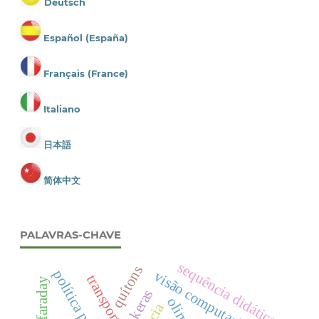
Deutsch
Español (España)
Français (France)
Italiano
日本語
简体中文
PALAVRAS-CHAVE
sequência didática
quítons
visão computacional
lei de faraday
keras