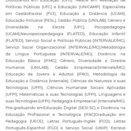
Doutorando em Educação (UFU). Mestre em Avaliação de
Políticas Públicas (UFC) e Educação (UNICAMP). Especialista
em GestãoEscolar (FVJ); Educação a Distância (UCAM);
Educação Inclusiva (FESL); Gestão Pública (UNILAB); Gênero e
Diversidade na Escola (UFC); Psicopedagogia
(UCAM);Neuropsicopedagogia (FLATED); Educação Infantil
(FLATED); Serviço Social e Políticas Públicas (INTERVALE/MG);
Serviço Social Organizacional (INTERVALE/MG);Metodologia
da Língua Portuguesa (INTERVALE/MG); Docência na
Educação Básica (IFMG); Gênero, Diversidade e Direitos
Humanos (UNILAB); Gestão Empresarial(Intervale/MG);
Educação de Jovens e Adultos (IFRO); Metodologia da
Educação a Distância (Intervale); Ciências da Natureza e suas
Tecnologias (UFPI); Ciências Humanase Sociais Aplicadas
(UFPI); Matemáticas e suas Tecnologias (UFPI); Linguagens e
suas Tecnologias (UFPI); Pedagogia Empresarial (Intervale/MG).
Pós-graduando emEducação Digital (SESI-SC) e Docência na
Educação Profissional e Tecnológica (IFAC)Graduação em
Pedagogia (UECE); Letras Português-Inglês (FGD); Letras
Português-Espanhol (FGD) e Serviço Social (UNIP). Escreve