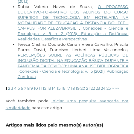
(2013)
Rubia Valerio Naves de Souza,
O PROCESSO
EDUCATIVO-FORMATIVO DOS ALUNOS DO CURSO
SUPERIOR DE TECNOLOGIA EM HOTELARIA NA
MODALIDADE DE EDUCAÇÃO A DISTÂNCIA DO IFCE -
CAMPUS FORTALEZA/BRASIL
,
Conexões - Ciência e
Tecnologia: v. 9 n. 2 (2015): Educação a Distância:
Realidades, Desafios e Perspectivas
Tereza Cristina Dourado Carrah Vieira Carvalho, Priscila
Barros David, Francisco Herbert Lima Vasconcelos,
PERCEPÇÕES SOBRE AS POLÍTICAS PÚBLICAS DE
INCLUSÃO DIGITAL NA EDUCAÇÃO BÁSICA DURANTE A
PANDEMIA DA COVID-19: UMA ANÁLISE BIBLIOGRÁFICA
,
Conexões - Ciência e Tecnologia: v. 15 (2021): Publicação
Contínua
1
2
3
4
5
6
7
8
9
10
11
12
13
14
15
16
17
18
19
20
21
22
23
24
25
>
>>
Você também pode
iniciar uma pesquisa avançada por
similaridade
para este artigo.
Artigos mais lidos pelo mesmo(s) autor(es)