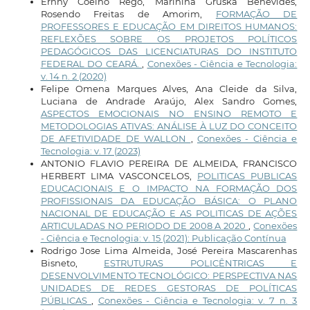
Ernny Coêlho Rêgo, Marinina Gruska Benevides,
Rosendo Freitas de Amorim,
FORMAÇÃO DE
PROFESSORES E EDUCAÇÃO EM DIREITOS HUMANOS:
REFLEXÕES SOBRE OS PROJETOS POLÍTICOS
PEDAGÓGICOS DAS LICENCIATURAS DO INSTITUTO
FEDERAL DO CEARÁ.
,
Conexões - Ciência e Tecnologia:
v. 14 n. 2 (2020)
Felipe Omena Marques Alves, Ana Cleide da Silva,
Luciana de Andrade Araújo, Alex Sandro Gomes,
ASPECTOS EMOCIONAIS NO ENSINO REMOTO E
METODOLOGIAS ATIVAS: ANÁLISE À LUZ DO CONCEITO
DE AFETIVIDADE DE WALLON
,
Conexões - Ciência e
Tecnologia: v. 17 (2023)
ANTONIO FLAVIO PEREIRA DE ALMEIDA, FRANCISCO
HERBERT LIMA VASCONCELOS,
POLITICAS PUBLICAS
EDUCACIONAIS E O IMPACTO NA FORMAÇÃO DOS
PROFISSIONAIS DA EDUCAÇÃO BÁSICA: O PLANO
NACIONAL DE EDUCAÇÃO E AS POLITICAS DE AÇÕES
ARTICULADAS NO PERIODO DE 2008 A 2020
,
Conexões
- Ciência e Tecnologia: v. 15 (2021): Publicação Contínua
Rodrigo Jose Lima Almeida, José Pereira Mascarenhas
Bisneto,
ESTRUTURAS POLICÊNTRICAS E
DESENVOLVIMENTO TECNOLÓGICO: PERSPECTIVA NAS
UNIDADES DE REDES GESTORAS DE POLÍTICAS
PÚBLICAS
,
Conexões - Ciência e Tecnologia: v. 7 n. 3