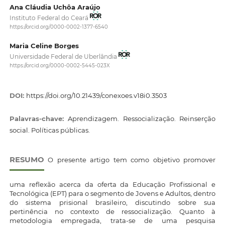
Ana Cláudia Uchôa Araújo
Instituto Federal do Ceará
https://orcid.org/0000-0002-1377-6540
Maria Celine Borges
Universidade Federal de Uberlândia
https://orcid.org/0000-0002-5445-023X
DOI:
https://doi.org/10.21439/conexoes.v18i0.3503
Palavras-chave:
Aprendizagem. Ressocialização. Reinserção
social. Políticas públicas.
RESUMO
O presente artigo tem como objetivo promover
uma reflexão acerca da oferta da Educação Profissional e
Tecnológica (EPT) para o segmento de Jovens e Adultos, dentro
do sistema prisional brasileiro, discutindo sobre sua
pertinência no contexto de ressocialização. Quanto à
metodologia empregada, trata-se de uma pesquisa