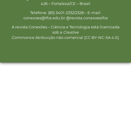
426 – Fortaleza/CE – Brasil
Telefone: (85) 3401-2332/2328 – E-mail:
conexoes@ifce.edu.br @revista.conexoesifce
A revista Conexões – Ciência e Tecnologia está licenciada
sob a
Creative
Commons
e Atribuição não comercial (CC BY-NC-SA 4.0).