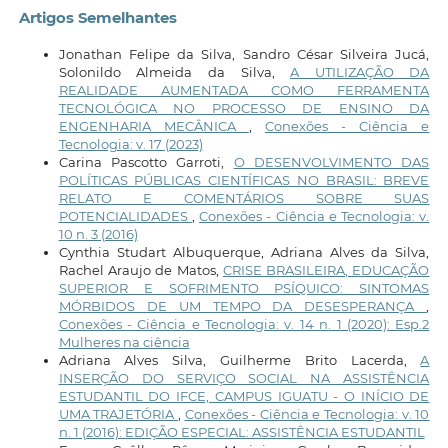
Artigos Semelhantes
Jonathan Felipe da Silva, Sandro César Silveira Jucá,
Solonildo Almeida da Silva,
A UTILIZAÇÃO DA
REALIDADE AUMENTADA COMO FERRAMENTA
TECNOLÓGICA NO PROCESSO DE ENSINO DA
ENGENHARIA MECÂNICA
,
Conexões - Ciência e
Tecnologia: v. 17 (2023)
Carina Pascotto Garroti,
O DESENVOLVIMENTO DAS
POLÍTICAS PÚBLICAS CIENTÍFICAS NO BRASIL: BREVE
RELATO E COMENTÁRIOS SOBRE SUAS
POTENCIALIDADES
,
Conexões - Ciência e Tecnologia: v.
10 n. 3 (2016)
Cynthia Studart Albuquerque, Adriana Alves da Silva,
Rachel Araujo de Matos,
CRISE BRASILEIRA, EDUCAÇÃO
SUPERIOR E SOFRIMENTO PSÍQUICO: SINTOMAS
MÓRBIDOS DE UM TEMPO DA DESESPERANÇA
,
Conexões - Ciência e Tecnologia: v. 14 n. 1 (2020): Esp.2
Mulheres na ciência
Adriana Alves Silva, Guilherme Brito Lacerda,
A
INSERÇÃO DO SERVIÇO SOCIAL NA ASSISTÊNCIA
ESTUDANTIL DO IFCE, CAMPUS IGUATU - O INÍCIO DE
UMA TRAJETÓRIA
,
Conexões - Ciência e Tecnologia: v. 10
n. 1 (2016): EDIÇÃO ESPECIAL: ASSISTÊNCIA ESTUDANTIL