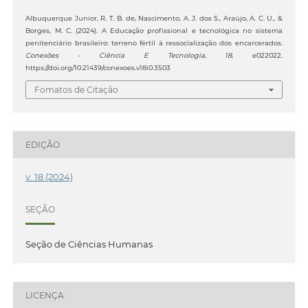
Albuquerque Junior, R. T. B. de, Nascimento, A. J. dos S., Araújo, A. C. U., &
Borges, M. C. (2024). A Educação profissional e tecnológica no sistema
penitenciário brasileiro: terreno fértil à ressocialização dos encarcerados.
Conexões - Ciência E Tecnologia
,
18
, e022022.
https://doi.org/10.21439/conexoes.v18i0.3503
Fomatos de Citação
EDIÇÃO
v. 18 (2024)
SEÇÃO
Seção de Ciências Humanas
LICENÇA