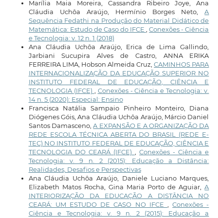
Marília Maia Moreira, Cassandra Ribeiro Joye, Ana
Cláudia Uchôa Araújo, Hermínio Borges Neto,
A
Sequência Fedathi na Produção do Material Didático de
Matemática: Estudo de Caso do IFCE
,
Conexões - Ciência
e Tecnologia: v. 12 n. 1 (2018)
Ana Cláudia Uchôa Araújo, Erica de Lima Gallindo,
Jarbiani Sucupira Alves de Castro, ANNA ERIKA
FERREIRA LIMA, Hobson Almeida Cruz,
CAMINHOS PARA
INTERNACIONALIZAÇÃO DA EDUCAÇÃO SUPERIOR NO
INSTITUTO FEDERAL DE EDUCAÇÃO, CIÊNCIA E
TECNOLOGIA (IFCE)
,
Conexões - Ciência e Tecnologia: v.
14 n. 5 (2020): Especial: Ensino
Francisca Natália Sampaio Pinheiro Monteiro, Diana
Diógenes Góis, Ana Cláudia Uchôa Araújo, Márcio Daniel
Santos Damasceno,
A EXPANSÃO E A ORGANIZAÇÃO DA
REDE ESCOLA TÉCNICA ABERTA DO BRASIL (REDE E-
TEC) NO INSTITUTO FEDERAL DE EDUCAÇÃO, CIÊNCIA E
TECNOLOGIA DO CEARÁ (IFCE)
,
Conexões - Ciência e
Tecnologia: v. 9 n. 2 (2015): Educação a Distância:
Realidades, Desafios e Perspectivas
Ana Cláudia Uchôa Araújo, Daniele Luciano Marques,
Elizabeth Matos Rocha, Gina Maria Porto de Aguiar,
A
INTERIORIZAÇÃO DA EDUCAÇÃO A DISTÂNCIA NO
CEARÁ: UM ESTUDO DE CASO NO IFCE
,
Conexões -
Ciência e Tecnologia: v. 9 n. 2 (2015): Educação a