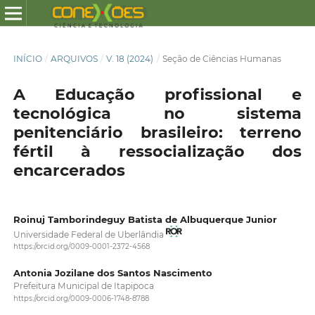
INÍCIO
/
ARQUIVOS
/
V. 18 (2024)
/
Seção de Ciências Humanas
A Educação profissional e
tecnológica no sistema
penitenciário brasileiro: terreno
fértil à ressocialização dos
encarcerados
Roinuj Tamborindeguy Batista de Albuquerque Junior
Universidade Federal de Uberlândia
https://orcid.org/0009-0001-2372-4568
Antonia Jozilane dos Santos Nascimento
Prefeitura Municipal de Itapipoca
https://orcid.org/0009-0006-1748-8788