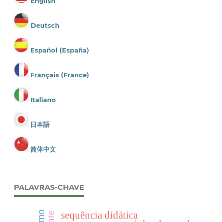
English
Deutsch
Español (España)
Français (France)
Italiano
日本語
简体中文
PALAVRAS-CHAVE
sequência didática