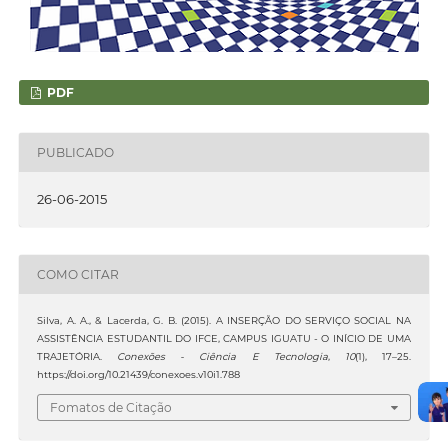
PDF
PUBLICADO
26-06-2015
COMO CITAR
Silva, A. A., & Lacerda, G. B. (2015). A INSERÇÃO DO SERVIÇO SOCIAL NA
ASSISTÊNCIA ESTUDANTIL DO IFCE, CAMPUS IGUATU - O INÍCIO DE UMA
TRAJETÓRIA.
Conexões - Ciência E Tecnologia
,
10
(1), 17–25.
https://doi.org/10.21439/conexoes.v10i1.788
Fomatos de Citação