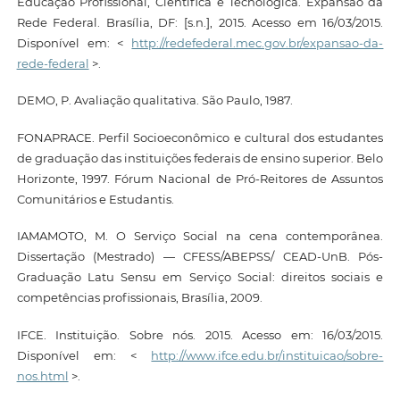
Educação Profissional, Científica e Tecnológica. Expansão da
Rede Federal. Brasília, DF: [s.n.], 2015. Acesso em 16/03/2015.
Disponível em: <
http://redefederal.mec.gov.br/expansao-da-
rede-federal
>.
DEMO, P. Avaliação qualitativa. São Paulo, 1987.
FONAPRACE. Perfil Socioeconômico e cultural dos estudantes
de graduação das instituições federais de ensino superior. Belo
Horizonte, 1997. Fórum Nacional de Pró-Reitores de Assuntos
Comunitários e Estudantis.
IAMAMOTO, M. O Serviço Social na cena contemporânea.
Dissertação (Mestrado) — CFESS/ABEPSS/ CEAD-UnB. Pós-
Graduação Latu Sensu em Serviço Social: direitos sociais e
competências profissionais, Brasília, 2009.
IFCE. Instituição. Sobre nós. 2015. Acesso em: 16/03/2015.
Disponível em: <
http://www.ifce.edu.br/instituicao/sobre-
nos.html
>.