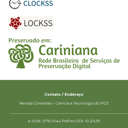
Contato / Endereço
Revista Conexões – Ciência e Tecnologia do IFCE
__________________________________________________________
e-ISSN: 2176-0144 Prefixo DOI: 10.21439