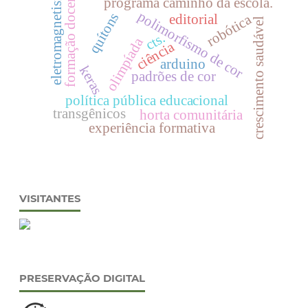
eletromagnetismo
formação docente
programa caminho da escola.
polimorfismo de cor
quítons
editorial
robótica
crescimento saudável
cts.
olimpíada
ciência
arduino
keras
padrões de cor
política pública educacional
transgênicos
horta comunitária
experiência formativa
VISITANTES
PRESERVAÇÃO DIGITAL