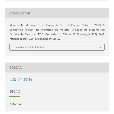
COMO CITAR
Moreira, M. M., Joye, C. R., Araújo, A. C. U., & Borges Neto, H. (2018). A
Sequência Fedathi na Produção do Material Didático de Matemática:
Estudo de Caso do IFCE.
Conexões - Ciência E Tecnologia
,
12
(1), 8–17.
https://doi.org/10.21439/conexoes.v12i1.1321
Fomatos de Citação
EDIÇÃO
v. 12 n. 1 (2018)
SEÇÃO
Artigos