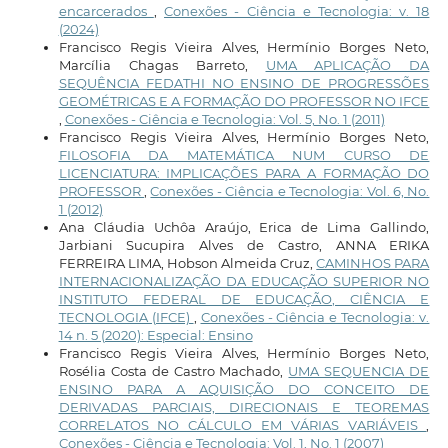
encarcerados
,
Conexões - Ciência e Tecnologia: v. 18
(2024)
Francisco Regis Vieira Alves, Hermínio Borges Neto,
Marcília Chagas Barreto,
UMA APLICAÇÃO DA
SEQUÊNCIA FEDATHI NO ENSINO DE PROGRESSÕES
GEOMÉTRICAS E A FORMAÇÃO DO PROFESSOR NO IFCE
,
Conexões - Ciência e Tecnologia: Vol. 5, No. 1 (2011)
Francisco Regis Vieira Alves, Hermínio Borges Neto,
FILOSOFIA DA MATEMÁTICA NUM CURSO DE
LICENCIATURA: IMPLICAÇÕES PARA A FORMAÇÃO DO
PROFESSOR
,
Conexões - Ciência e Tecnologia: Vol. 6, No.
1 (2012)
Ana Cláudia Uchôa Araújo, Erica de Lima Gallindo,
Jarbiani Sucupira Alves de Castro, ANNA ERIKA
FERREIRA LIMA, Hobson Almeida Cruz,
CAMINHOS PARA
INTERNACIONALIZAÇÃO DA EDUCAÇÃO SUPERIOR NO
INSTITUTO FEDERAL DE EDUCAÇÃO, CIÊNCIA E
TECNOLOGIA (IFCE)
,
Conexões - Ciência e Tecnologia: v.
14 n. 5 (2020): Especial: Ensino
Francisco Regis Vieira Alves, Hermínio Borges Neto,
Rosélia Costa de Castro Machado,
UMA SEQUENCIA DE
ENSINO PARA A AQUISIÇÃO DO CONCEITO DE
DERIVADAS PARCIAIS, DIRECIONAIS E TEOREMAS
CORRELATOS NO CÁLCULO EM VÁRIAS VARIÁVEIS
,
Conexões - Ciência e Tecnologia: Vol. 1, No. 1 (2007)