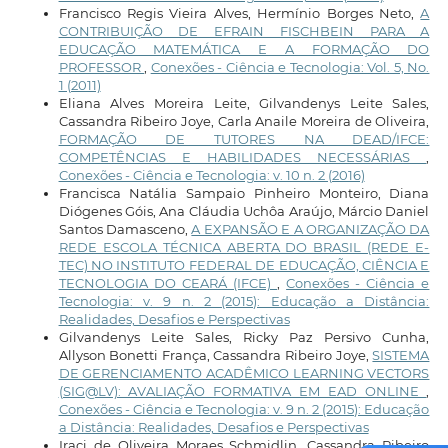
Francisco Regis Vieira Alves, Hermínio Borges Neto,
A
CONTRIBUIÇÃO DE EFRAIN FISCHBEIN PARA A
EDUCAÇÃO MATEMÁTICA E A FORMAÇÃO DO
PROFESSOR
,
Conexões - Ciência e Tecnologia: Vol. 5, No.
1 (2011)
Eliana Alves Moreira Leite, Gilvandenys Leite Sales,
Cassandra Ribeiro Joye, Carla Anaile Moreira de Oliveira,
FORMAÇÃO DE TUTORES NA DEAD/IFCE:
COMPETÊNCIAS E HABILIDADES NECESSÁRIAS
,
Conexões - Ciência e Tecnologia: v. 10 n. 2 (2016)
Francisca Natália Sampaio Pinheiro Monteiro, Diana
Diógenes Góis, Ana Cláudia Uchôa Araújo, Márcio Daniel
Santos Damasceno,
A EXPANSÃO E A ORGANIZAÇÃO DA
REDE ESCOLA TÉCNICA ABERTA DO BRASIL (REDE E-
TEC) NO INSTITUTO FEDERAL DE EDUCAÇÃO, CIÊNCIA E
TECNOLOGIA DO CEARÁ (IFCE)
,
Conexões - Ciência e
Tecnologia: v. 9 n. 2 (2015): Educação a Distância:
Realidades, Desafios e Perspectivas
Gilvandenys Leite Sales, Ricky Paz Persivo Cunha,
Allyson Bonetti França, Cassandra Ribeiro Joye,
SISTEMA
DE GERENCIAMENTO ACADÊMICO LEARNING VECTORS
(SIG@LV): AVALIAÇÃO FORMATIVA EM EAD ONLINE
,
Conexões - Ciência e Tecnologia: v. 9 n. 2 (2015): Educação
a Distância: Realidades, Desafios e Perspectivas
Iraci de Oliveira Moraes Schmidlin, Cassandra Ribeiro