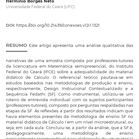
Hermínio Borges Neto
Universidade Federal do Ceará (UFC)
DOI:
https://doi.org/10.21439/conexoes.v12i1.1321
RESUMO
Este artigo apresenta uma análise qualitativa das
narrativas de uma amostra composta por professores-tutores
da licenciatura em Matemática semipresencial, do Instituto
Federal do Ceará (IFCE) sobre a adequabilidade do material
didático de Cálculo. O referencial teórico pautava-se em
estudos baseados nas metodologias de produção e ensino,
respectivamente, Design Instrucional Contextualizado e a
Sequência Fedathi (SF). Como instrumental, utilizou-se um
roteiro de entrevista individual com os sujeitos participantes
(professores-tutores), composto por perguntas respaldadas nas
etapas da SF. As reflexões a partir dos resultados indicam que
havia elementos presentes da metodologia de ensino SF no
material didático de Cálculo I em um nível microestrutural, ou
seja, em cada aula. Concluiu-se, a partir da análise, que a SF é,
pedagogicamente, uma metodologia de ensino
possivelmente recomendável para elaboração de um material