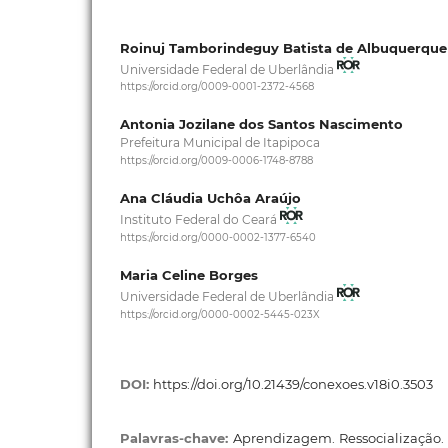
Roinuj Tamborindeguy Batista de Albuquerque
Universidade Federal de Uberlândia
https://orcid.org/0009-0001-2372-4568
Antonia Jozilane dos Santos Nascimento
Prefeitura Municipal de Itapipoca
https://orcid.org/0009-0006-1748-8788
Ana Cláudia Uchôa Araújo
Instituto Federal do Ceará
https://orcid.org/0000-0002-1377-6540
Maria Celine Borges
Universidade Federal de Uberlândia
https://orcid.org/0000-0002-5445-023X
DOI:
https://doi.org/10.21439/conexoes.v18i0.3503
Palavras-chave:
Aprendizagem. Ressocialização. R