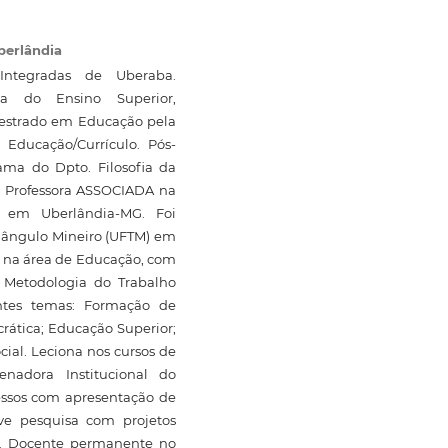
berlândia
ntegradas de Uberaba.
ia do Ensino Superior,
estrado em Educação pela
ducação/Currículo. Pós-
ma do Dpto. Filosofia da
é Professora ASSOCIADA na
, em Uberlândia-MG. Foi
riângulo Mineiro (UFTM) em
a na área de Educação, com
 Metodologia do Trabalho
intes temas: Formação de
crática; Educação Superior;
ial. Leciona nos cursos de
enadora Institucional do
essos com apresentação de
lve pesquisa com projetos
Q. Docente permanente no