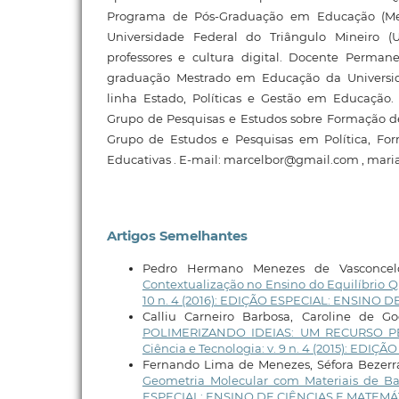
Programa de Pós-Graduação em Educação (M
Universidade Federal do Triângulo Mineiro 
professores e cultura digital. Docente Perma
graduação Mestrado em Educação da Universi
linha Estado, Políticas e Gestão em Educação
Grupo de Pesquisas e Estudos sobre Formação d
Grupo de Estudos e Pesquisas em Política, Fo
Educativas . E-mail: marcelbor@gmail.com , mari
Artigos Semelhantes
Pedro Hermano Menezes de Vasconcelos
Contextualização no Ensino do Equilíbrio
10 n. 4 (2016): EDIÇÃO ESPECIAL: ENSINO 
Calliu Carneiro Barbosa, Caroline de Go
POLIMERIZANDO IDEIAS: UM RECURSO 
Ciência e Tecnologia: v. 9 n. 4 (2015): E
Fernando Lima de Menezes, Séfora Bezerra 
Geometria Molecular com Materiais de B
ESPECIAL: ENSINO DE CIÊNCIAS E MATEMÁ