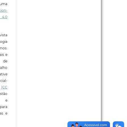
b uma
ion-
 4.0
ista
ogia
mos:
ais e
o de
alho
tive
ial-
l
(CC
stão
e e
para
ras e