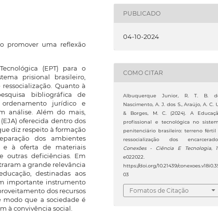
PUBLICADO
04-10-2024
vo promover uma reflexão
Tecnológica (EPT) para o
COMO CITAR
ema prisional brasileiro,
 ressocialização. Quanto à
squisa bibliográfica de
Albuquerque Junior, R. T. B. d
o ordenamento jurídico e
Nascimento, A. J. dos S., Araújo, A. C. U
em análise. Além do mais,
& Borges, M. C. (2024). A Educaç
(EJA) oferecida dentro dos
profissional e tecnológica no siste
 que diz respeito à formação
penitenciário brasileiro: terreno fértil
reparação dos ambientes
ressocialização dos encarcerado
 e à oferta de materiais
Conexões - Ciência E Tecnologia
,
e outras deficiências. Em
e022022.
traram a grande relevância
https://doi.org/10.21439/conexoes.v18i0.3
educação, destinadas aos
03
um importante instrumento
Fomatos de Citação
proveitamento dos recursos
de modo que a sociedade é
 à convivência social.