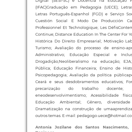
Digital (SESI-SC) e Docência na Educação Pr
(IFAC)Graduação em Pedagogia (UECE); Letras
Letras Português-Espanhol (FGD) e Serviço Soc
Cuestión Social E Modo De Producción Capi
Professionnel Et Technologique; Les DéfisCont
Continue; Distance Education In The Center For Y
Histórica Do Direito Empresarial; Motivação La
Turismo; Avaliação do processo de ensino-ap
Administrativo; Educação Especial e Inclus
Drogadição;Neoliberalismo na educação; EJA
Pública; Educação Financeira; Ensino de Hist
Psicopedagogia; Avaliação da política públicap
Ceará e seus desdobramentos educativos; Fo
precarização do trabalho docente; Uni
eneodesenvolvimentismo; Acessibilidade fís
Educação Ambiental; Gênero, diversidad
Dramatização na construção de umaaprendizag
outros temas. E-mail: pedagogo.uece@hotmail.c
Antonia Jozilane dos Santos Nascimento,