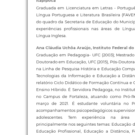
Itapipoca
Graduada em Licenciatura em Letras - Portuguê
Língua Portuguesa e Literatura Brasileira (FAVEN
do quadro da Secretaria de Educação do Municíp
experiências profissionais nas áreas de Líng
Língua Inglesa.
Ana Cláudia Uchôa Araújo,
Instituto Federal do
Graduação em Pedagogia- UFC (2003); Mestrado
Doutorado em Educação, UFC (2015), Pós-Doutor
na Linha de Pesquisa História e Educação Compa
Tecnologias da Informação e Educação a Distânc
relatório Ciclo Didático de Formação Contínua 
Ensino Híbrido. É Servidora Pedagoga, no Institu
no Campus de Fortaleza, atuando como Pró-Re
março de 2021. É estudante voluntária no Pr
acompanhamentos psicopedagógicos supervisiona
adolescentes. Tem experiência na área
principalmente nos seguintes temas: Educação de
Educação Profissional, Educação a Distância, 