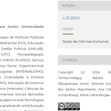
EDIÇÃO
v. 18 (2024)
que Junior,
Universidade
SEÇÃO
ção de Políticas Públicas
Seção de Ciências Humanas
tãoEscolar (FVJ); Educação
 Gestão Pública (UNILAB);
FC); Psicopedagogia
Infantil (FLATED); Serviço
LICENÇA
viço Social Organizacional
tuguesa (INTERVALE/MG);
Copyright (c) 2024 Roi
, Diversidade e Direitos
Tamborindeguy Batista
/MG); Educação de Jovens e
Albuquerque Junior, Antonia Jozi
ia (Intervale); Ciências da
dos Santos Nascimento, Ana Clá
umanase Sociais Aplicadas
Uchôa Araújo, Maria Celine Borges
nguagens e suas Tecnologias
 Pós-graduando emEducação