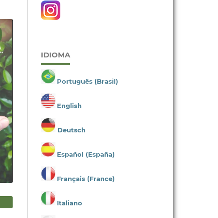
IDIOMA
Português (Brasil)
English
Deutsch
Español (España)
Français (France)
Italiano