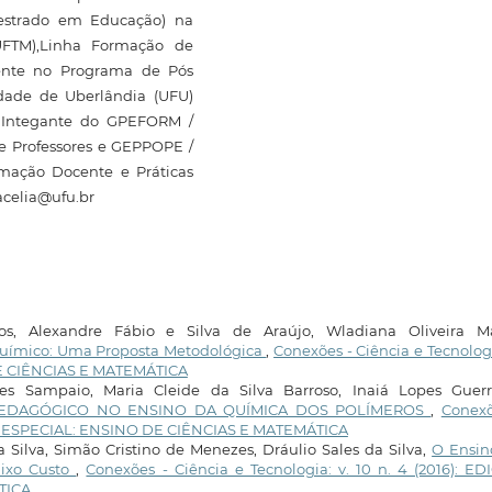
estrado em Educação) na
(UFTM),Linha Formação de
nente no Programa de Pós
dade de Uberlândia (UFU)
. Integante do GPEFORM /
e Professores e GEPPOPE /
rmação Docente e Práticas
acelia@ufu.br
, Alexandre Fábio e Silva de Araújo, Wladiana Oliveira Ma
 Químico: Uma Proposta Metodológica
,
Conexões - Ciência e Tecnologi
DE CIÊNCIAS E MATEMÁTICA
es Sampaio, Maria Cleide da Silva Barroso, Inaiá Lopes Guerre
PEDAGÓGICO NO ENSINO DA QUÍMICA DOS POLÍMEROS
,
Conexõ
DIÇÃO ESPECIAL: ENSINO DE CIÊNCIAS E MATEMÁTICA
Silva, Simão Cristino de Menezes, Dráulio Sales da Silva,
O Ensin
aixo Custo
,
Conexões - Ciência e Tecnologia: v. 10 n. 4 (2016): E
TICA