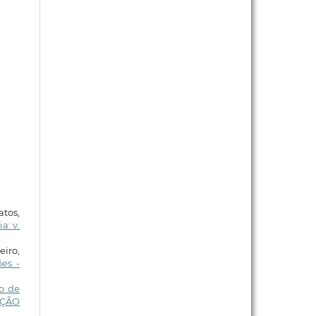
tos,
a: v.
iro,
es -
o de
DIÇÃO