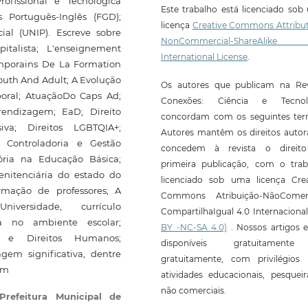
ofissional e Tecnológica
Este trabalho está licenciado so
 Português-Inglês (FGD);
licença
Creative Commons Attribut
ial (UNIP). Escreve sobre
NonCommercial-ShareAlike
talista; L'enseignement
International License
.
emporains De La Formation
outh And Adult; A Evolução
Os autores que publicam na Rev
boral; AtuaçãoDo Caps Ad;
Conexões: Ciência e Tecnol
rendizagem; EaD; Direito
concordam com os seguintes ter
iva; Direitos LGBTQIA+;
Autores mantêm os direitos autor
; Controladoria e Gestão
concedem à revista o direit
ória na Educação Básica;
primeira publicação, com o trab
enitenciária do estado do
licenciado sob uma licença Crea
rmação de professores; A
Commons Atribuição-NãoComerc
versidade, currículo
CompartilhaIgual 4.0 Internaciona
ica no ambiente escolar;
BY -NC-SA 4.0)
. Nossos artigos e
e e Direitos Humanos;
disponíveis gratuitament
em significativa, dentre
gratuitamente, com privilégios 
om
atividades educacionais, pesquei
não comerciais.
Prefeitura Municipal de