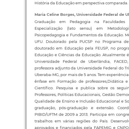
História da Educação em perspectiva comparada.
Maria Celine Borges,
Universidade Federal de U
Graduação em Pedagogia na Faculdades I
Especialização (lato sensu) em Metodolog
Psicopedagogia e Fundamentos da Educação. M
UFU. Doutorado pela PUCSP no Programa de E
doutorado em Educação pela FEUSP, no progra
Educação e Ciências da Educação. Atualmente 
Universidade Federal de Uberlândia, FACED
professora adjunto da Universidade Federal do T
Uberaba-MG, por mais de 5 anos. Tem experiênci
ênfase em Formação de professores,Didática e
Científico. Pesquisa e publica sobre os segu
Professores, Políticas Educacionais, Gestão Demo
Qualidade de Ensino e Inclusão Educacional e Soc
graduação, pós-graduação e extensão. Coord
PIBID/UFTM de 2009 a 2013. Participa em congr
trabalhos em várias regiões do País. Desenvo
aprovados e financiados pela FAPEMIG e CNP