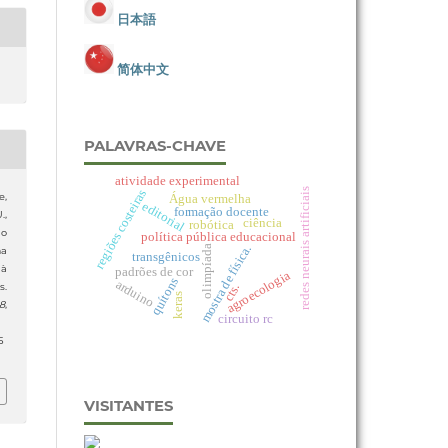
日本語
简体中文
PALAVRAS-CHAVE
atividade experimental
redes neurais artificiais
regiões costeiras
Água vermelha
e,
editorial
formação docente
.,
ciência
robótica
ão
política pública educacional
mostra de física.
olimpíada
ma
transgênicos
 à
padrões de cor
agroecologia
quítons
arduino
cts.
s.
keras
18
,
circuito rc
5
VISITANTES