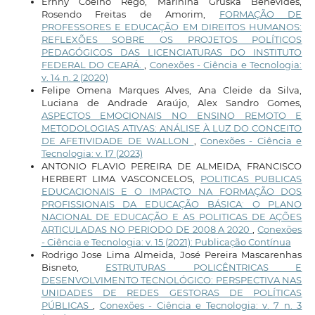
Ernny Coêlho Rêgo, Marinina Gruska Benevides,
Rosendo Freitas de Amorim,
FORMAÇÃO DE
PROFESSORES E EDUCAÇÃO EM DIREITOS HUMANOS:
REFLEXÕES SOBRE OS PROJETOS POLÍTICOS
PEDAGÓGICOS DAS LICENCIATURAS DO INSTITUTO
FEDERAL DO CEARÁ.
,
Conexões - Ciência e Tecnologia:
v. 14 n. 2 (2020)
Felipe Omena Marques Alves, Ana Cleide da Silva,
Luciana de Andrade Araújo, Alex Sandro Gomes,
ASPECTOS EMOCIONAIS NO ENSINO REMOTO E
METODOLOGIAS ATIVAS: ANÁLISE À LUZ DO CONCEITO
DE AFETIVIDADE DE WALLON
,
Conexões - Ciência e
Tecnologia: v. 17 (2023)
ANTONIO FLAVIO PEREIRA DE ALMEIDA, FRANCISCO
HERBERT LIMA VASCONCELOS,
POLITICAS PUBLICAS
EDUCACIONAIS E O IMPACTO NA FORMAÇÃO DOS
PROFISSIONAIS DA EDUCAÇÃO BÁSICA: O PLANO
NACIONAL DE EDUCAÇÃO E AS POLITICAS DE AÇÕES
ARTICULADAS NO PERIODO DE 2008 A 2020
,
Conexões
- Ciência e Tecnologia: v. 15 (2021): Publicação Contínua
Rodrigo Jose Lima Almeida, José Pereira Mascarenhas
Bisneto,
ESTRUTURAS POLICÊNTRICAS E
DESENVOLVIMENTO TECNOLÓGICO: PERSPECTIVA NAS
UNIDADES DE REDES GESTORAS DE POLÍTICAS
PÚBLICAS
,
Conexões - Ciência e Tecnologia: v. 7 n. 3