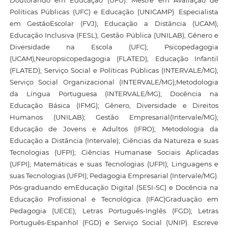
Doutorando em Educação (UFU). Mestre em Avaliação de
Políticas Públicas (UFC) e Educação (UNICAMP). Especialista
em GestãoEscolar (FVJ); Educação a Distância (UCAM);
Educação Inclusiva (FESL); Gestão Pública (UNILAB); Gênero e
Diversidade na Escola (UFC); Psicopedagogia
(UCAM);Neuropsicopedagogia (FLATED); Educação Infantil
(FLATED); Serviço Social e Políticas Públicas (INTERVALE/MG);
Serviço Social Organizacional (INTERVALE/MG);Metodologia
da Língua Portuguesa (INTERVALE/MG); Docência na
Educação Básica (IFMG); Gênero, Diversidade e Direitos
Humanos (UNILAB); Gestão Empresarial(Intervale/MG);
Educação de Jovens e Adultos (IFRO); Metodologia da
Educação a Distância (Intervale); Ciências da Natureza e suas
Tecnologias (UFPI); Ciências Humanase Sociais Aplicadas
(UFPI); Matemáticas e suas Tecnologias (UFPI); Linguagens e
suas Tecnologias (UFPI); Pedagogia Empresarial (Intervale/MG).
Pós-graduando emEducação Digital (SESI-SC) e Docência na
Educação Profissional e Tecnológica (IFAC)Graduação em
Pedagogia (UECE); Letras Português-Inglês (FGD); Letras
Português-Espanhol (FGD) e Serviço Social (UNIP). Escreve