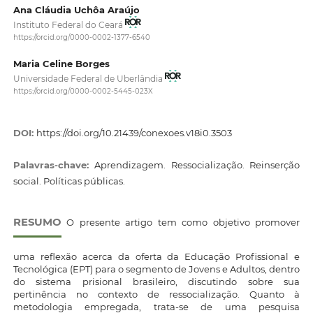
Ana Cláudia Uchôa Araújo
Instituto Federal do Ceará
https://orcid.org/0000-0002-1377-6540
Maria Celine Borges
Universidade Federal de Uberlândia
https://orcid.org/0000-0002-5445-023X
DOI:
https://doi.org/10.21439/conexoes.v18i0.3503
Palavras-chave:
Aprendizagem. Ressocialização. Reinserção
social. Políticas públicas.
RESUMO
O presente artigo tem como objetivo promover
uma reflexão acerca da oferta da Educação Profissional e
Tecnológica (EPT) para o segmento de Jovens e Adultos, dentro
do sistema prisional brasileiro, discutindo sobre sua
pertinência no contexto de ressocialização. Quanto à
metodologia empregada, trata-se de uma pesquisa