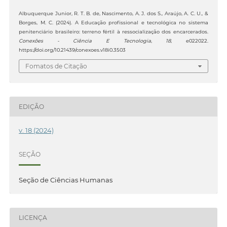
Albuquerque Junior, R. T. B. de, Nascimento, A. J. dos S., Araújo, A. C. U., &
Borges, M. C. (2024). A Educação profissional e tecnológica no sistema
penitenciário brasileiro: terreno fértil à ressocialização dos encarcerados.
Conexões - Ciência E Tecnologia
,
18
, e022022.
https://doi.org/10.21439/conexoes.v18i0.3503
Fomatos de Citação
EDIÇÃO
v. 18 (2024)
SEÇÃO
Seção de Ciências Humanas
LICENÇA