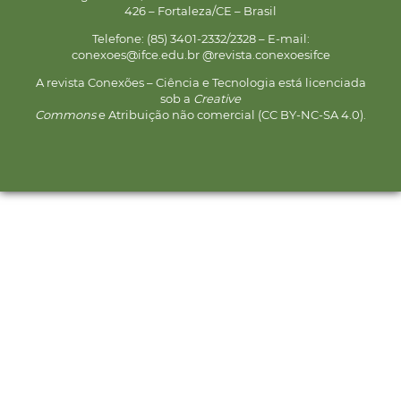
426 – Fortaleza/CE – Brasil
Telefone: (85) 3401-2332/2328 – E-mail:
conexoes@ifce.edu.br @revista.conexoesifce
A revista Conexões – Ciência e Tecnologia está licenciada
sob a
Creative
Commons
e Atribuição não comercial (CC BY-NC-SA 4.0).