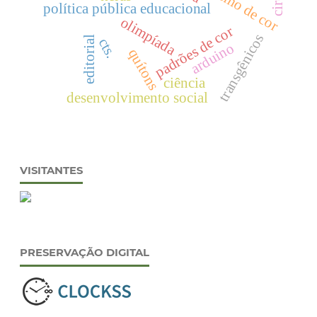
política pública educacional
olimpíada
padrões de cor
transgênicos
editorial
cts.
arduino
quítons
ciência
desenvolvimento social
VISITANTES
PRESERVAÇÃO DIGITAL