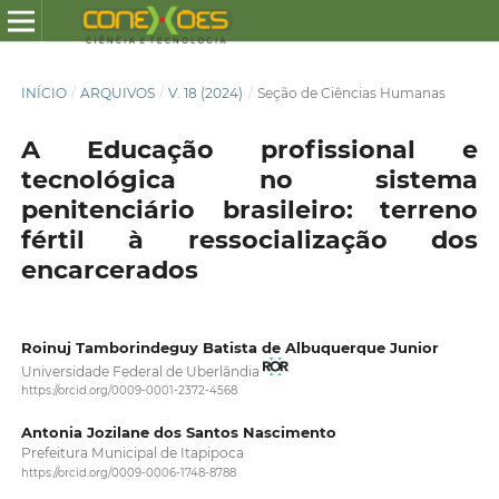
INÍCIO
/
ARQUIVOS
/
V. 18 (2024)
/
Seção de Ciências Humanas
A Educação profissional e
tecnológica no sistema
penitenciário brasileiro: terreno
fértil à ressocialização dos
encarcerados
Roinuj Tamborindeguy Batista de Albuquerque Junior
Universidade Federal de Uberlândia
https://orcid.org/0009-0001-2372-4568
Antonia Jozilane dos Santos Nascimento
Prefeitura Municipal de Itapipoca
https://orcid.org/0009-0006-1748-8788