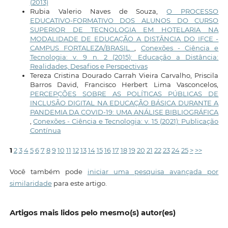
(2013)
Rubia Valerio Naves de Souza,
O PROCESSO
EDUCATIVO-FORMATIVO DOS ALUNOS DO CURSO
SUPERIOR DE TECNOLOGIA EM HOTELARIA NA
MODALIDADE DE EDUCAÇÃO A DISTÂNCIA DO IFCE -
CAMPUS FORTALEZA/BRASIL
,
Conexões - Ciência e
Tecnologia: v. 9 n. 2 (2015): Educação a Distância:
Realidades, Desafios e Perspectivas
Tereza Cristina Dourado Carrah Vieira Carvalho, Priscila
Barros David, Francisco Herbert Lima Vasconcelos,
PERCEPÇÕES SOBRE AS POLÍTICAS PÚBLICAS DE
INCLUSÃO DIGITAL NA EDUCAÇÃO BÁSICA DURANTE A
PANDEMIA DA COVID-19: UMA ANÁLISE BIBLIOGRÁFICA
,
Conexões - Ciência e Tecnologia: v. 15 (2021): Publicação
Contínua
1
2
3
4
5
6
7
8
9
10
11
12
13
14
15
16
17
18
19
20
21
22
23
24
25
>
>>
Você também pode
iniciar uma pesquisa avançada por
similaridade
para este artigo.
Artigos mais lidos pelo mesmo(s) autor(es)