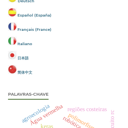
Deutsch
Español (España)
Français (France)
Italiano
日本語
简体中文
PALAVRAS-CHAVE
agroecologia
Água vermelha
regiões costeiras
circuito rc
polimorfismo de cor
robótica
keras