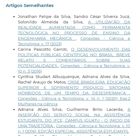
Artigos Semelhantes
Jonathan Felipe da Silva, Sandro César Silveira Jucá,
Solonildo Almeida da Silva,
A UTILIZAÇÃO DA
REALIDADE AUMENTADA COMO FERRAMENTA
TECNOLÓGICA NO PROCESSO DE ENSINO DA
ENGENHARIA MECÂNICA
,
Conexões - Ciência e
Tecnologia: v. 17 (2023)
Carina Pascotto Garroti,
O DESENVOLVIMENTO DAS
POLÍTICAS PÚBLICAS CIENTÍFICAS NO BRASIL: BREVE
RELATO E COMENTÁRIOS SOBRE SUAS
POTENCIALIDADES
,
Conexões - Ciência e Tecnologia: v.
10 n. 3 (2016)
Cynthia Studart Albuquerque, Adriana Alves da Silva,
Rachel Araujo de Matos,
CRISE BRASILEIRA, EDUCAÇÃO
SUPERIOR E SOFRIMENTO PSÍQUICO: SINTOMAS
MÓRBIDOS DE UM TEMPO DA DESESPERANÇA
,
Conexões - Ciência e Tecnologia: v. 14 n. 1 (2020): Esp.2
Mulheres na ciência
Adriana Alves Silva, Guilherme Brito Lacerda,
A
INSERÇÃO DO SERVIÇO SOCIAL NA ASSISTÊNCIA
ESTUDANTIL DO IFCE, CAMPUS IGUATU - O INÍCIO DE
UMA TRAJETÓRIA
,
Conexões - Ciência e Tecnologia: v. 10
n. 1 (2016): EDIÇÃO ESPECIAL: ASSISTÊNCIA ESTUDANTIL