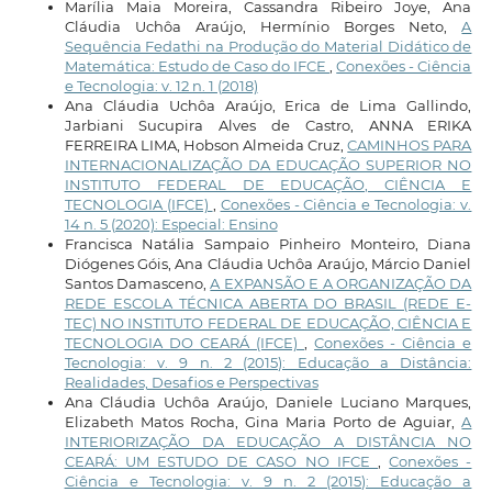
Marília Maia Moreira, Cassandra Ribeiro Joye, Ana
Cláudia Uchôa Araújo, Hermínio Borges Neto,
A
Sequência Fedathi na Produção do Material Didático de
Matemática: Estudo de Caso do IFCE
,
Conexões - Ciência
e Tecnologia: v. 12 n. 1 (2018)
Ana Cláudia Uchôa Araújo, Erica de Lima Gallindo,
Jarbiani Sucupira Alves de Castro, ANNA ERIKA
FERREIRA LIMA, Hobson Almeida Cruz,
CAMINHOS PARA
INTERNACIONALIZAÇÃO DA EDUCAÇÃO SUPERIOR NO
INSTITUTO FEDERAL DE EDUCAÇÃO, CIÊNCIA E
TECNOLOGIA (IFCE)
,
Conexões - Ciência e Tecnologia: v.
14 n. 5 (2020): Especial: Ensino
Francisca Natália Sampaio Pinheiro Monteiro, Diana
Diógenes Góis, Ana Cláudia Uchôa Araújo, Márcio Daniel
Santos Damasceno,
A EXPANSÃO E A ORGANIZAÇÃO DA
REDE ESCOLA TÉCNICA ABERTA DO BRASIL (REDE E-
TEC) NO INSTITUTO FEDERAL DE EDUCAÇÃO, CIÊNCIA E
TECNOLOGIA DO CEARÁ (IFCE)
,
Conexões - Ciência e
Tecnologia: v. 9 n. 2 (2015): Educação a Distância:
Realidades, Desafios e Perspectivas
Ana Cláudia Uchôa Araújo, Daniele Luciano Marques,
Elizabeth Matos Rocha, Gina Maria Porto de Aguiar,
A
INTERIORIZAÇÃO DA EDUCAÇÃO A DISTÂNCIA NO
CEARÁ: UM ESTUDO DE CASO NO IFCE
,
Conexões -
Ciência e Tecnologia: v. 9 n. 2 (2015): Educação a