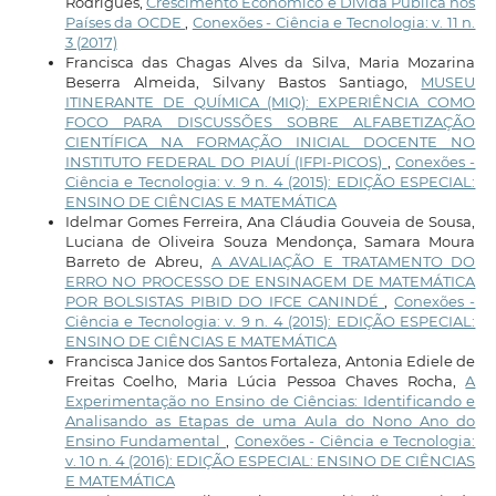
Rodrigues,
Crescimento Econômico e Dívida Pública nos
Países da OCDE
,
Conexões - Ciência e Tecnologia: v. 11 n.
3 (2017)
Francisca das Chagas Alves da Silva, Maria Mozarina
Beserra Almeida, Silvany Bastos Santiago,
MUSEU
ITINERANTE DE QUÍMICA (MIQ): EXPERIÊNCIA COMO
FOCO PARA DISCUSSÕES SOBRE ALFABETIZAÇÃO
CIENTÍFICA NA FORMAÇÃO INICIAL DOCENTE NO
INSTITUTO FEDERAL DO PIAUÍ (IFPI-PICOS)
,
Conexões -
Ciência e Tecnologia: v. 9 n. 4 (2015): EDIÇÃO ESPECIAL:
ENSINO DE CIÊNCIAS E MATEMÁTICA
Idelmar Gomes Ferreira, Ana Cláudia Gouveia de Sousa,
Luciana de Oliveira Souza Mendonça, Samara Moura
Barreto de Abreu,
A AVALIAÇÃO E TRATAMENTO DO
ERRO NO PROCESSO DE ENSINAGEM DE MATEMÁTICA
POR BOLSISTAS PIBID DO IFCE CANINDÉ
,
Conexões -
Ciência e Tecnologia: v. 9 n. 4 (2015): EDIÇÃO ESPECIAL:
ENSINO DE CIÊNCIAS E MATEMÁTICA
Francisca Janice dos Santos Fortaleza, Antonia Ediele de
Freitas Coelho, Maria Lúcia Pessoa Chaves Rocha,
A
Experimentação no Ensino de Ciências: Identificando e
Analisando as Etapas de uma Aula do Nono Ano do
Ensino Fundamental
,
Conexões - Ciência e Tecnologia:
v. 10 n. 4 (2016): EDIÇÃO ESPECIAL: ENSINO DE CIÊNCIAS
E MATEMÁTICA