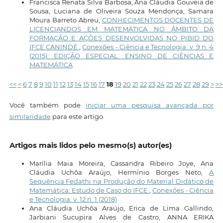
Francisca Renata Silva Barbosa, Ana Cláudia Gouveia de
Sousa, Luciana de Oliveira Souza Mendonça, Samara
Moura Barreto Abreu,
CONHECIMENTOS DOCENTES DE
LICENCIANDOS EM MATEMÁTICA NO ÂMBITO DA
FORMAÇÃO E AÇÕES DESENVOLVIDAS NO PIBID DO
IFCE CANINDÉ
,
Conexões - Ciência e Tecnologia: v. 9 n. 4
(2015): EDIÇÃO ESPECIAL: ENSINO DE CIÊNCIAS E
MATEMÁTICA
<<
<
6
7
8
9
10
11
12
13
14
15
16
17
18
19
20
21
22
23
24
25
26
27
28
29
>
>>
Você também pode
iniciar uma pesquisa avançada por
similaridade
para este artigo.
Artigos mais lidos pelo mesmo(s) autor(es)
Marília Maia Moreira, Cassandra Ribeiro Joye, Ana
Cláudia Uchôa Araújo, Hermínio Borges Neto,
A
Sequência Fedathi na Produção do Material Didático de
Matemática: Estudo de Caso do IFCE
,
Conexões - Ciência
e Tecnologia: v. 12 n. 1 (2018)
Ana Cláudia Uchôa Araújo, Erica de Lima Gallindo,
Jarbiani Sucupira Alves de Castro, ANNA ERIKA