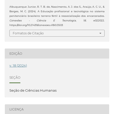
Albuquerque Junior, R. T. B. de, Nascimento, A. J. dos S., Araújo, A. C. U., &
Borges, M. C. (2024). A Educação profissional e tecnológica no sistema
penitenciário brasileiro: terreno fértil à ressocialização dos encarcerados.
Conexões - Ciência E Tecnologia
,
18
, e022022.
https://doi.org/10.21439/conexoes.v18i0.3503
Fomatos de Citação
EDIÇÃO
v. 18 (2024)
SEÇÃO
Seção de Ciências Humanas
LICENÇA