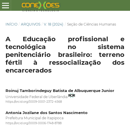
INÍCIO
/
ARQUIVOS
/
V. 18 (2024)
/
Seção de Ciências Humanas
A Educação profissional e
tecnológica no sistema
penitenciário brasileiro: terreno
fértil à ressocialização dos
encarcerados
Roinuj Tamborindeguy Batista de Albuquerque Junior
Universidade Federal de Uberlândia
https://orcid.org/0009-0001-2372-4568
Antonia Jozilane dos Santos Nascimento
Prefeitura Municipal de Itapipoca
https://orcid.org/0009-0006-1748-8788