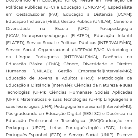
Doutorando em Educação (UFU). Mestre em Avaliação de
Políticas Públicas (UFC) e Educação (UNICAMP). Especialista
em GestãoEscolar (FVJ); Educação a Distância (UCAM);
Educação Inclusiva (FESL); Gestão Pública (UNILAB); Gênero e
Diversidade na Escola (UFC); Psicopedagogia
(UCAM);Neuropsicopedagogia (FLATED); Educação Infantil
(FLATED); Serviço Social e Políticas Públicas (INTERVALE/MG);
Serviço Social Organizacional (INTERVALE/MG);Metodologia
da Língua Portuguesa (INTERVALE/MG); Docência na
Educação Básica (IFMG); Gênero, Diversidade e Direitos
Humanos (UNILAB); Gestão Empresarial(Intervale/MG);
Educação de Jovens e Adultos (IFRO); Metodologia da
Educação a Distância (Intervale); Ciências da Natureza e suas
Tecnologias (UFPI); Ciências Humanase Sociais Aplicadas
(UFPI); Matemáticas e suas Tecnologias (UFPI); Linguagens e
suas Tecnologias (UFPI); Pedagogia Empresarial (Intervale/MG).
Pós-graduando emEducação Digital (SESI-SC) e Docência na
Educação Profissional e Tecnológica (IFAC)Graduação em
Pedagogia (UECE); Letras Português-Inglês (FGD); Letras
Português-Espanhol (FGD) e Serviço Social (UNIP). Escreve