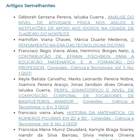
Artigos Semelhantes
Déborah Santana Pereira, Ialuska Guerra ,
ANÁLISE DO
NÍVEL DE ATIVIDADE FÍSICA NOS ASILOS E
NSTITUIÇÕES DE APOIO AOS IDOSOS NA CIDADE DE
JUAZEIRO DO NORTE/CE
Hamilton Viana Chaves, Márcia Duarte Medeiros,
O
PENSAMENTO NA ERA DAS TECNOLOGIAS DIGITAIS
Francisco Regis Vieira Alves, Hermínio Borges Neto,
A
CONTRIBUIÇÃO DE EFRAIN FISCHBEIN PARA A
EDUCAÇÃO MATEMÁTICA E A FORMAÇÃO DO
PROFESSOR
,
Conexões - Ciência e Tecnologia: Vol. 5, No.
1 (2011)
Keyla Batista Carvalho, Marks Leonardo Pereira Nobre,
Joamira Pereira Araújo, Jonas Jandson Alves Oliveira,
Ialuska Guerra,
PERFIL SOMATOTÍPICO E NÍVEL DE
COMPOSIÇÃO CORPORAL DE JOGADORES DE
BASQUETEBOL AMADOR
,
Conexões - Ciência e
Tecnologia: v. 6 n. 3 (2012)
francisco vieira alves,
HISTORIA DA MATEMÁTICA: OS
NÚMEROS FIGURAIS EM 2D e 3D
,
Conexões - Ciência e
Tecnologia: Vol. 6, No. 2 (2012)
Francisca Maria Muniz Deusdará, Kamyle Braga Soares,
Ivandir da Silva Barroso, Silvia Helena Oliveira