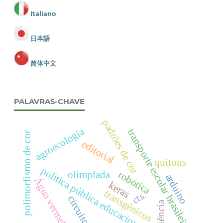
Italiano
日本語
简体中文
PALAVRAS-CHAVE
padrões de cor
agroecologia
transporte escolar brasileiro
polimorfismo de cor
editorial
quítons
política pública educacional
robótica
olimpíada
arduino
Água vermelha
keras
transgênicos
cts.
circuito rc
ciência