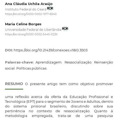
Ana Cláudia Uchôa Araújo
Instituto Federal do Ceará
https://orcid.org/0000-0002-1377-6540
Maria Celine Borges
Universidade Federal de Uberlândia
https://orcid.org/0000-0002-5445-023X
DOI:
https://doi.org/10.21439/conexoes.v18i0.3503
Palavras-chave:
Aprendizagem. Ressocialização. Reinserção
social. Políticas públicas.
RESUMO
O presente artigo tem como objetivo promover
uma reflexão acerca da oferta da Educação Profissional e
Tecnológica (EPT) para o segmento de Jovens e Adultos, dentro
do sistema prisional brasileiro, discutindo sobre sua
pertinência no contexto de ressocialização. Quanto à
metodologia empregada, trata-se de uma pesquisa