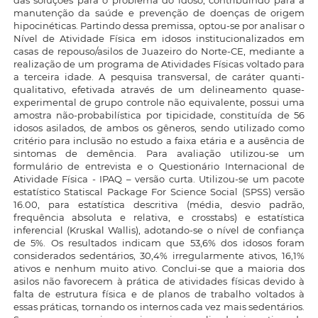
das soluções para o problema do idoso, contribuindo para a
manutenção da saúde e prevenção de doenças de origem
hipocinéticas. Partindo dessa premissa, optou-se por analisar o
Nível de Atividade Física em idosos institucionalizados em
casas de repouso/asilos de Juazeiro do Norte-CE, mediante a
realização de um programa de Atividades Físicas voltado para
a terceira idade. A pesquisa transversal, de caráter quanti-
qualitativo, efetivada através de um delineamento quase-
experimental de grupo controle não equivalente, possui uma
amostra não-probabilística por tipicidade, constituída de 56
idosos asilados, de ambos os gêneros, sendo utilizado como
critério para inclusão no estudo a faixa etária e a ausência de
sintomas de demência. Para avaliação utilizou-se um
formulário de entrevista e o Questionário Internacional de
Atividade Física - IPAQ – versão curta. Utilizou-se um pacote
estatístico Statiscal Package For Science Social (SPSS) versão
16.00, para estatística descritiva (média, desvio padrão,
frequência absoluta e relativa, e crosstabs) e estatística
inferencial (Kruskal Wallis), adotando-se o nível de confiança
de 5%. Os resultados indicam que 53,6% dos idosos foram
considerados sedentários, 30,4% irregularmente ativos, 16,1%
ativos e nenhum muito ativo. Conclui-se que a maioria dos
asilos não favorecem à prática de atividades físicas devido à
falta de estrutura física e de planos de trabalho voltados à
essas práticas, tornando os internos cada vez mais sedentários.