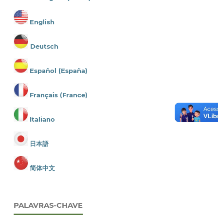
English
Deutsch
Español (España)
Français (France)
Italiano
日本語
简体中文
PALAVRAS-CHAVE