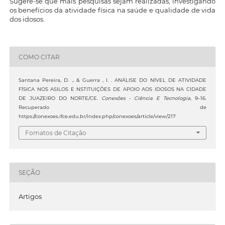
Sugere-se que mais pesquisas sejam realizadas, investigando
os benefícios da atividade física na saúde e qualidade de vida
dos idosos.
COMO CITAR
Santana Pereira, D. ., & Guerra , I. . ANÁLISE DO NÍVEL DE ATIVIDADE
FÍSICA NOS ASILOS E NSTITUIÇÕES DE APOIO AOS IDOSOS NA CIDADE
DE JUAZEIRO DO NORTE/CE.
Conexões - Ciência E Tecnologia
, 9–16.
Recuperado de
https://conexoes.ifce.edu.br/index.php/conexoes/article/view/217
Fomatos de Citação
SEÇÃO
Artigos