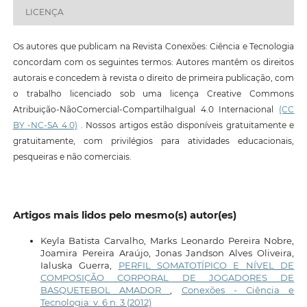
LICENÇA
Os autores que publicam na Revista Conexões: Ciência e Tecnologia
concordam com os seguintes termos: Autores mantêm os direitos
autorais e concedem à revista o direito de primeira publicação, com
o trabalho licenciado sob uma licença Creative Commons
Atribuição-NãoComercial-CompartilhaIgual 4.0 Internacional
(CC
BY -NC-SA 4.0)
. Nossos artigos estão disponíveis gratuitamente e
gratuitamente, com privilégios para atividades educacionais,
pesqueiras e não comerciais.
Artigos mais lidos pelo mesmo(s) autor(es)
Keyla Batista Carvalho, Marks Leonardo Pereira Nobre,
Joamira Pereira Araújo, Jonas Jandson Alves Oliveira,
Ialuska Guerra,
PERFIL SOMATOTÍPICO E NÍVEL DE
COMPOSIÇÃO CORPORAL DE JOGADORES DE
BASQUETEBOL AMADOR
,
Conexões - Ciência e
Tecnologia: v. 6 n. 3 (2012)