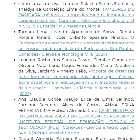
sammia castro silva, Lourdes Rafaella Santos Florêncio,
Thaidys da Conceição Lima do Monte,
TAMBORES DE
DANDARA: gênero e empoderamento feminino na
capoeira cearense
,
Conexões - Ciência e Tecnologia: v. 13
n. 5 (2019): Especial: Mulheres na Ciência
Tamara Lima, Leandro Aparecido de Souza, Renata
Portela Rinaldi, José Gilberto Spasiani Rinaldi,
O
Fenômeno da evasão em dois cursos técnicos integrados
ao ensino médio no Instituto Federal de São Paulo
,
Conexões - Ciência e Tecnologia: v. 18 (2024)
Leonara Rocha dos Santos Castro, Elenilce Gomes de
Oliveira, Natal Lânia Roque Fernandes, Maria Madalena
da Silva, Jerciano Pinheiro Feijó,
Proposta de diretrizes
para formação continuada dos pedagogos técnico-
administrativos em educação em um Instituto Federal
de Educação
,
Conexões - Ciência e Tecnologia: v. 18
(2024)
Ana Cláudia Uchôa Araújo, Erica de Lima Gallindo,
Jarbiani Sucupira Alves de Castro, ANNA ERIKA
FERREIRA LIMA, Hobson Almeida Cruz,
CAMINHOS PARA
INTERNACIONALIZAÇÃO DA EDUCAÇÃO SUPERIOR NO
INSTITUTO FEDERAL DE EDUCAÇÃO, CIÊNCIA E
TECNOLOGIA (IFCE)
,
Conexões - Ciência e Tecnologia: v.
14 n. 5 (2020): Especial: Ensino
Raquel Almeida Ferreira Siqueira, Francisco Herbert