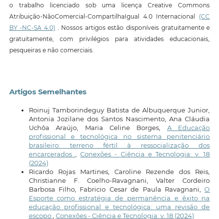
o trabalho licenciado sob uma licença Creative Commons
Atribuição-NãoComercial-CompartilhaIgual 4.0 Internacional
(CC
BY -NC-SA 4.0)
. Nossos artigos estão disponíveis gratuitamente e
gratuitamente, com privilégios para atividades educacionais,
pesqueiras e não comerciais.
Artigos Semelhantes
Roinuj Tamborindeguy Batista de Albuquerque Junior,
Antonia Jozilane dos Santos Nascimento, Ana Cláudia
Uchôa Araújo, Maria Celine Borges,
A Educação
profissional e tecnológica no sistema penitenciário
brasileiro: terreno fértil à ressocialização dos
encarcerados
,
Conexões - Ciência e Tecnologia: v. 18
(2024)
Ricardo Rojas Martines, Caroline Rezende dos Reis,
Christianne F. Coelho-Ravagnani, Valter Cordeiro
Barbosa Filho, Fabricio Cesar de Paula Ravagnani,
O
Esporte como estratégia de permanência e êxito na
educação profissional e tecnológica: uma revisão de
escopo
,
Conexões - Ciência e Tecnologia: v. 18 (2024)