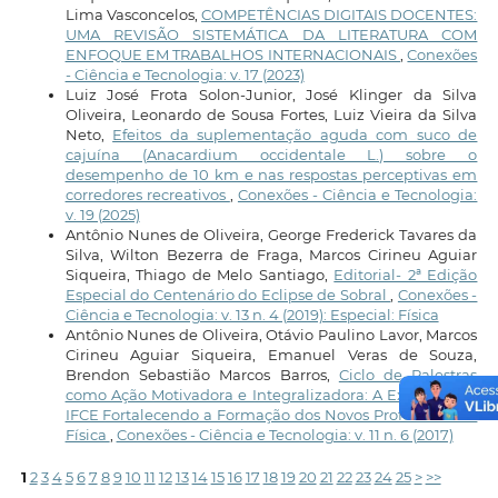
Lima Vasconcelos,
COMPETÊNCIAS DIGITAIS DOCENTES:
UMA REVISÃO SISTEMÁTICA DA LITERATURA COM
ENFOQUE EM TRABALHOS INTERNACIONAIS
,
Conexões
- Ciência e Tecnologia: v. 17 (2023)
Luiz José Frota Solon-Junior, José Klinger da Silva
Oliveira, Leonardo de Sousa Fortes, Luiz Vieira da Silva
Neto,
Efeitos da suplementação aguda com suco de
cajuína (Anacardium occidentale L.) sobre o
desempenho de 10 km e nas respostas perceptivas em
corredores recreativos
,
Conexões - Ciência e Tecnologia:
v. 19 (2025)
Antônio Nunes de Oliveira, George Frederick Tavares da
Silva, Wilton Bezerra de Fraga, Marcos Cirineu Aguiar
Siqueira, Thiago de Melo Santiago,
Editorial- 2ª Edição
Especial do Centenário do Eclipse de Sobral
,
Conexões -
Ciência e Tecnologia: v. 13 n. 4 (2019): Especial: Física
Antônio Nunes de Oliveira, Otávio Paulino Lavor, Marcos
Cirineu Aguiar Siqueira, Emanuel Veras de Souza,
Brendon Sebastião Marcos Barros,
Ciclo de Palestras
como Ação Motivadora e Integralizadora: A Extensão no
IFCE Fortalecendo a Formação dos Novos Professores de
Física
,
Conexões - Ciência e Tecnologia: v. 11 n. 6 (2017)
1
2
3
4
5
6
7
8
9
10
11
12
13
14
15
16
17
18
19
20
21
22
23
24
25
>
>>