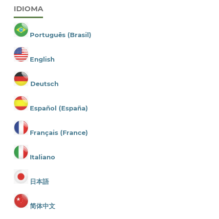
IDIOMA
Português (Brasil)
English
Deutsch
Español (España)
Français (France)
Italiano
日本語
简体中文