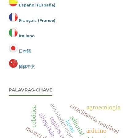
Español (España)
Français (France)
Italiano
日本語
简体中文
PALAVRAS-CHAVE
atividades experimentais
crescimento saudável
agroecologia
robótica
olimpíada
editorial
regiões costeiras
keras
arduino