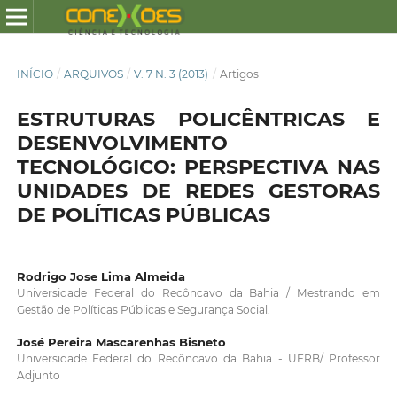
INÍCIO
/
ARQUIVOS
/
V. 7 N. 3 (2013)
/
Artigos
ESTRUTURAS POLICÊNTRICAS E
DESENVOLVIMENTO
TECNOLÓGICO: PERSPECTIVA NAS
UNIDADES DE REDES GESTORAS
DE POLÍTICAS PÚBLICAS
Rodrigo Jose Lima Almeida
Universidade Federal do Recôncavo da Bahia / Mestrando em
Gestão de Políticas Públicas e Segurança Social.
José Pereira Mascarenhas Bisneto
Universidade Federal do Recôncavo da Bahia - UFRB/ Professor
Adjunto