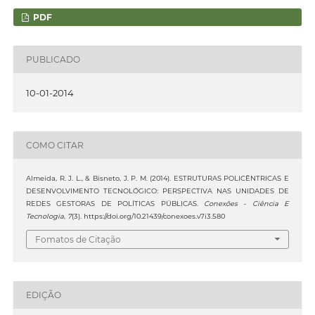
PDF
PUBLICADO
10-01-2014
COMO CITAR
Almeida, R. J. L., & Bisneto, J. P. M. (2014). ESTRUTURAS POLICÊNTRICAS E
DESENVOLVIMENTO TECNOLÓGICO: PERSPECTIVA NAS UNIDADES DE
REDES GESTORAS DE POLÍTICAS PÚBLICAS.
Conexões - Ciência E
Tecnologia
,
7
(3). https://doi.org/10.21439/conexoes.v7i3.580
Fomatos de Citação
EDIÇÃO