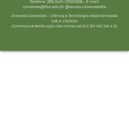
Telefone: (85) 3401-2332/2328 – E-mail:
conexoes@ifce.edu.br @revista.conexoesifce
A revista Conexões – Ciência e Tecnologia está licenciada
sob a
Creative
Commons
e Atribuição não comercial (CC BY-NC-SA 4.0).