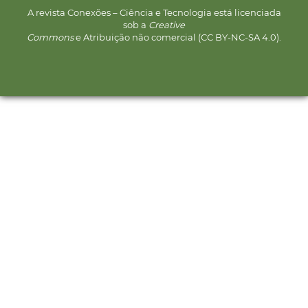
A revista Conexões – Ciência e Tecnologia está licenciada
sob a
Creative
Commons
e Atribuição não comercial (CC BY-NC-SA 4.0).