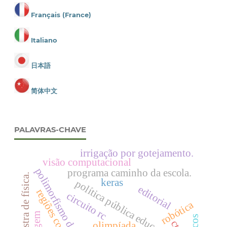
Français (France)
Italiano
日本語
简体中文
PALAVRAS-CHAVE
irrigação por gotejamento.
visão computacional
polimorfismo de cor
programa caminho da escola.
mostra de física.
keras
política pública educacional
editorial
regiões costeiras
circuito rc
robótica
olimpíada