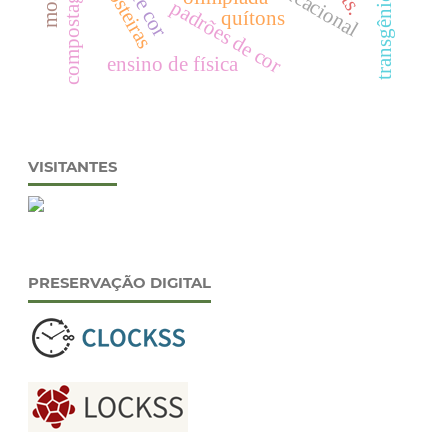
compostagem
transgênicos
cts.
padrões de cor
quítons
ensino de física
VISITANTES
PRESERVAÇÃO DIGITAL