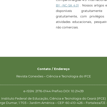
BY -NC-SA 4.0)
. Nossos artigos e
disponíveis gratuitament
gratuitamente, com privilégios 
atividades educacionais, pesquei
não comerciais.
Contato / Endereço
Revista Conexões – Ciência e Tecnologia do IFCE
________________________________________________________________
e-ISSN: 2176-0144 Prefixo DOI: 10.21439
Instituto Federal de Educação, Ciência e Tecnologia do Ceará (IFCE)
rge Dumar, 1.703 – Jardim América – CEP: 60.410-426 – Fortaleza/CE –