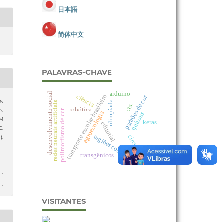
日本語
简体中文
PALAVRAS-CHAVE
arduino
desenvolvimento social
ciência
transporte escolar brasileiro
padrões de cor
 &
olimpíada
redes neurais artificiais
cts.
robótica
A,
polimorfismo de cor
agroecologia
quítons
M
keras
editorial
E.
regiões costeiras
circuito rc
3),
transgênicos
3
VISITANTES