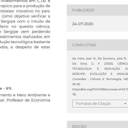
 investimentos em C,T&I é
opício para a produção de
PUBLICADO
rocesso inovativo no país.
 como objetivo verificar a
 Sergipe com o intuito de
24-07-2020
leiro no quesito ciência,
ue Sergipe vem perdendo
vestimentos realizados em
dução tecnológica bastante
COMO CITAR
ados, a despeito de estar
de melo, josé N., De Santana, josé R.,
Da Silva, G. F. (2020). CIÊNCI
TECNOLOGIA E INOVAÇÃO E
SERGIPE: EVOLUÇÃO E ANÁLIS
Conexões - Ciência E Tecnologia
,
14
(
18–26.
e - IFS
https://doi.org/10.21439/conexoes.v14i3.1
mento e Meio Ambiente e
78
al. Professor de Economia
Fomatos de Citação
EDIÇÃO