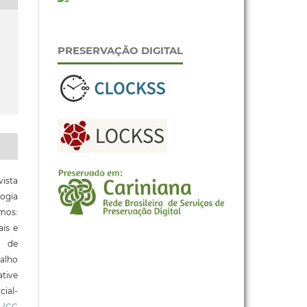
PRESERVAÇÃO DIGITAL
ista
ogia
mos:
ais e
o de
alho
tive
ial-
l
(CC