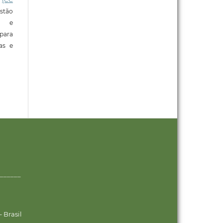
stão
e e
para
ras e
______
 Brasil