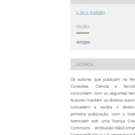
v. 14 n. 3 (2020)
SEÇÃO
Artigos
LICENÇA
Os autores que publicam na Rev
Conexões: Ciência e Tecnol
concordam com os seguintes ter
Autores mantêm os direitos autor
concedem à revista o direit
primeira publicação, com o trab
licenciado sob uma licença Crea
Commons Atribuição-NãoComerc
CompartilhaIgual 4.0 Internaciona