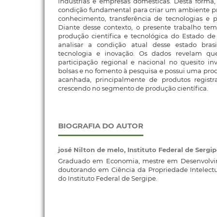
indústrias e empresas domésticas. Desta forma,
condição fundamental para criar um ambiente pr
conhecimento, transferência de tecnologias e p
Diante desse contexto, o presente trabalho tem
produção científica e tecnológica do Estado de
analisar a condição atual desse estado brasi
tecnologia e inovação. Os dados revelam q
participação regional e nacional no quesito in
bolsas e no fomento à pesquisa e possui uma pro
acanhada, principalmente de produtos registr
crescendo no segmento de produção científica.
BIOGRAFIA DO AUTOR
josé Nilton de melo,
Instituto Federal de Sergip
Graduado em Economia, mestre em Desenvolvi
doutorando em Ciência da Propriedade Intelectu
do Instituto Federal de Sergipe.