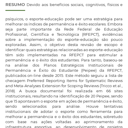
RESUMO
Devido aos benefícios sociais, cognitivos, físicos e
psíquicos, o esporte-educação pode ser uma estratégia para
melhorar os índices de permanência e êxito escolares. Embora
seja parte importante da Rede Federal de Educação
Profissional, Científica e Tecnológica (RFEPCT), evidências
sobre a implementação do esporte-educação são pouco
exploradas. Assim, o objetivo desta revisão de escopo é
identificar quais estratégias relacionadas ao esporte-educação
têm sido implementadas na RFEPCT para estimular a
permanência e o êxito dos estudantes. Para tanto, baseou-se
na análise dos Planos Estratégicos Institucionais de
Permanência e Êxito do Estudante (Peipee) da RFEPCT,
publicados on-line desde 2015. Este método seguiu a lista de
checagem Preferred Reporting Items for Systematic Reviews
and Meta-Analyses Extension for Scoping Reviews (Tricco et al.,
2018). A busca documental foi realizada em 66 sites
institucionais, resultando na identificação de 20 Peipee, sendo
que 15 apontavam o esporte em ações de permanência e êxito,
sendo selecionados para análise. Houve tentativas
institucionais de adotar o esporte como ferramenta para
melhorar a permanência e o êxito dos estudantes, sobretudo
com base nas ações voltadas ao aprimoramento da
infraestrutura esportiva, ao desenvolvimento de projetos