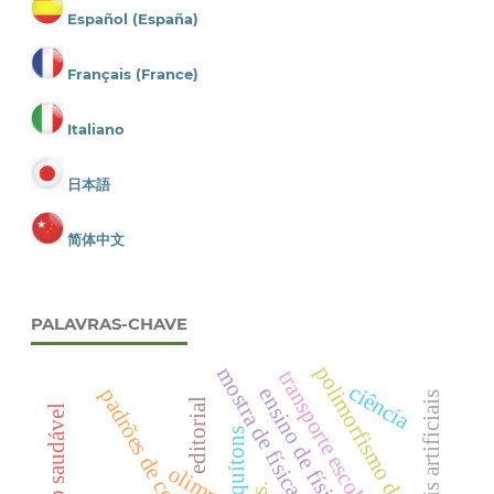
Español (España)
Français (France)
Italiano
日本語
简体中文
PALAVRAS-CHAVE
polimorfismo de cor
mostra de física.
transporte escolar brasileiro
ciência
ensino de física
padrões de cor
editorial
quítons