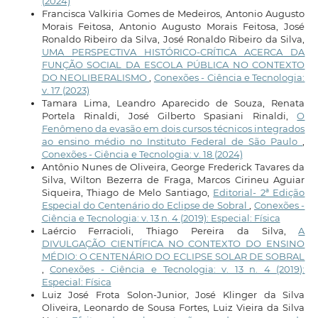
(2024)
Francisca Valkiria Gomes de Medeiros, Antonio Augusto
Morais Feitosa, Antonio Augusto Morais Feitosa, José
Ronaldo Ribeiro da Silva, José Ronaldo Ribeiro da Silva,
UMA PERSPECTIVA HISTÓRICO-CRÍTICA ACERCA DA
FUNÇÃO SOCIAL DA ESCOLA PÚBLICA NO CONTEXTO
DO NEOLIBERALISMO
,
Conexões - Ciência e Tecnologia:
v. 17 (2023)
Tamara Lima, Leandro Aparecido de Souza, Renata
Portela Rinaldi, José Gilberto Spasiani Rinaldi,
O
Fenômeno da evasão em dois cursos técnicos integrados
ao ensino médio no Instituto Federal de São Paulo
,
Conexões - Ciência e Tecnologia: v. 18 (2024)
Antônio Nunes de Oliveira, George Frederick Tavares da
Silva, Wilton Bezerra de Fraga, Marcos Cirineu Aguiar
Siqueira, Thiago de Melo Santiago,
Editorial- 2ª Edição
Especial do Centenário do Eclipse de Sobral
,
Conexões -
Ciência e Tecnologia: v. 13 n. 4 (2019): Especial: Física
Laércio Ferracioli, Thiago Pereira da Silva,
A
DIVULGAÇÃO CIENTÍFICA NO CONTEXTO DO ENSINO
MÉDIO: O CENTENÁRIO DO ECLIPSE SOLAR DE SOBRAL
,
Conexões - Ciência e Tecnologia: v. 13 n. 4 (2019):
Especial: Física
Luiz José Frota Solon-Junior, José Klinger da Silva
Oliveira, Leonardo de Sousa Fortes, Luiz Vieira da Silva