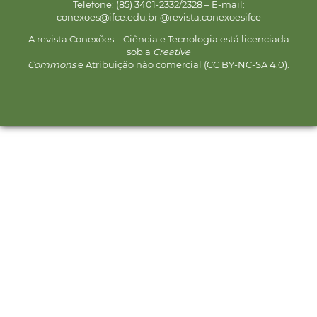
Telefone: (85) 3401-2332/2328 – E-mail:
conexoes@ifce.edu.br @revista.conexoesifce
A revista Conexões – Ciência e Tecnologia está licenciada
sob a
Creative
Commons
e Atribuição não comercial (CC BY-NC-SA 4.0).