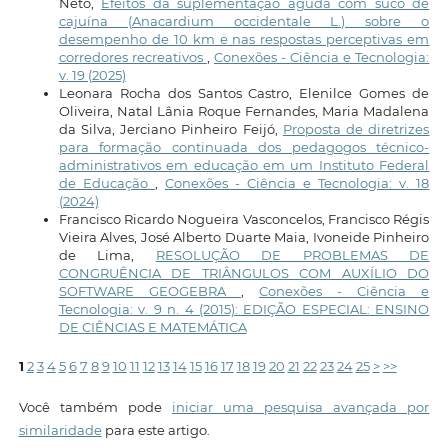
Neto,
Efeitos da suplementação aguda com suco de
cajuína (Anacardium occidentale L.) sobre o
desempenho de 10 km e nas respostas perceptivas em
corredores recreativos
,
Conexões - Ciência e Tecnologia:
v. 19 (2025)
Leonara Rocha dos Santos Castro, Elenilce Gomes de
Oliveira, Natal Lânia Roque Fernandes, Maria Madalena
da Silva, Jerciano Pinheiro Feijó,
Proposta de diretrizes
para formação continuada dos pedagogos técnico-
administrativos em educação em um Instituto Federal
de Educação
,
Conexões - Ciência e Tecnologia: v. 18
(2024)
Francisco Ricardo Nogueira Vasconcelos, Francisco Régis
Vieira Alves, José Alberto Duarte Maia, Ivoneide Pinheiro
de Lima,
RESOLUÇÃO DE PROBLEMAS DE
CONGRUÊNCIA DE TRIÂNGULOS COM AUXÍLIO DO
SOFTWARE GEOGEBRA
,
Conexões - Ciência e
Tecnologia: v. 9 n. 4 (2015): EDIÇÃO ESPECIAL: ENSINO
DE CIÊNCIAS E MATEMÁTICA
1
2
3
4
5
6
7
8
9
10
11
12
13
14
15
16
17
18
19
20
21
22
23
24
25
>
>>
Você também pode
iniciar uma pesquisa avançada por
similaridade
para este artigo.