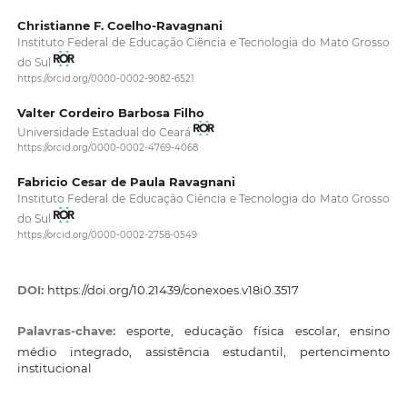
Christianne F. Coelho-Ravagnani
Instituto Federal de Educação Ciência e Tecnologia do Mato Grosso
do Sul
https://orcid.org/0000-0002-9082-6521
Valter Cordeiro Barbosa Filho
Universidade Estadual do Ceará
https://orcid.org/0000-0002-4769-4068
Fabricio Cesar de Paula Ravagnani
Instituto Federal de Educação Ciência e Tecnologia do Mato Grosso
do Sul
https://orcid.org/0000-0002-2758-0549
DOI:
https://doi.org/10.21439/conexoes.v18i0.3517
Palavras-chave:
esporte, educação física escolar, ensino
médio integrado, assistência estudantil, pertencimento
institucional