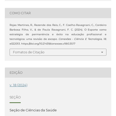
COMO CITAR
Rojas Martines, R., Rezende dos Reis, C., F. Coelho-Ravagnani, C., Cordeiro
Barbosa Filho, V., & de Paula Ravagnani, F. C. (2024). O Esporte como
estratégia de permanência e êxito na educação profissional e
tecnológica: uma revisão de escopo.
Conexões - Ciência E Tecnologia
,
18
,
e022013. https://doi.org/10.21439/conexoes.v18i0.3517
Fomatos de Citação
EDIÇÃO
v. 18 (2024)
SEÇÃO
Seção de Ciências da Saúde