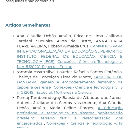
pesqueiras e não comerciais.
Artigos Semelhantes
Ana Cláudia Uchôa Araújo, Erica de Lima Gallindo,
Jarbiani Sucupira Alves de Castro, ANNA ERIKA
FERREIRA LIMA, Hobson Almeida Cruz,
CAMINHOS PARA
INTERNACIONALIZAÇÃO DA EDUCAÇÃO SUPERIOR NO
INSTITUTO FEDERAL DE EDUCAÇÃO, CIÊNCIA E
TECNOLOGIA (IFCE)
,
Conexões - Ciência e Tecnologia: v.
14 n. 5 (2020): Especial: Ensino
sammia castro silva, Lourdes Rafaella Santos Florêncio,
Thaidys da Conceição Lima do Monte,
TAMBORES DE
DANDARA: gênero e empoderamento feminino na
capoeira cearense
,
Conexões - Ciência e Tecnologia: v. 13
n. 5 (2019): Especial: Mulheres na Ciência
Roinuj Tamborindeguy Batista de Albuquerque Junior,
Antonia Jozilane dos Santos Nascimento, Ana Cláudia
Uchôa Araújo, Maria Celine Borges,
A Educação
profissional e tecnológica no sistema penitenciário
brasileiro: terreno fértil à ressocialização dos
encarcerados
,
Conexões - Ciência e Tecnologia: v. 18