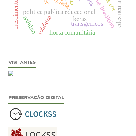
redes neurais artificiais
crescimento saudável
olimpíada
cts.
política pública educacional
robótica
arduino
keras
transgênicos
horta comunitária
VISITANTES
PRESERVAÇÃO DIGITAL