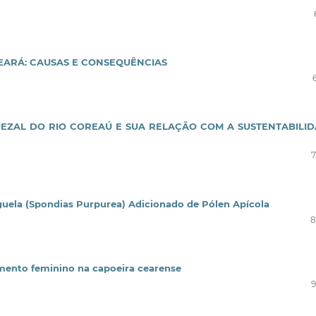
EARÁ: CAUSAS E CONSEQUÊNCIAS
ZAL DO RIO COREAÚ E SUA RELAÇÃO COM A SUSTENTABILI
guela (Spondias Purpurea) Adicionado de Pólen Apícola
8
nto feminino na capoeira cearense