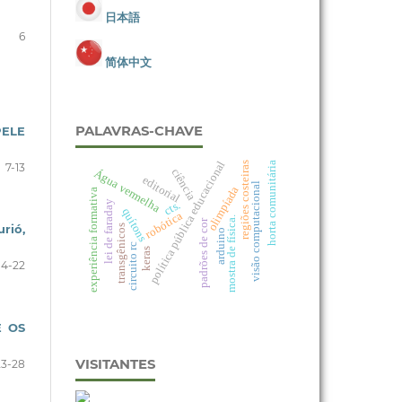
日本語
6
简体中文
PALAVRAS-CHAVE
PELE
política pública educacional
horta comunitária
regiões costeiras
7-13
ciência
Água vermelha
editorial
visão computacional
olimpíada
experiência formativa
lei de faraday
cts.
quítons
robótica
mostra de física.
padrões de cor
rió,
transgênicos
arduino
circuito rc
keras
14-22
E OS
VISITANTES
23-28