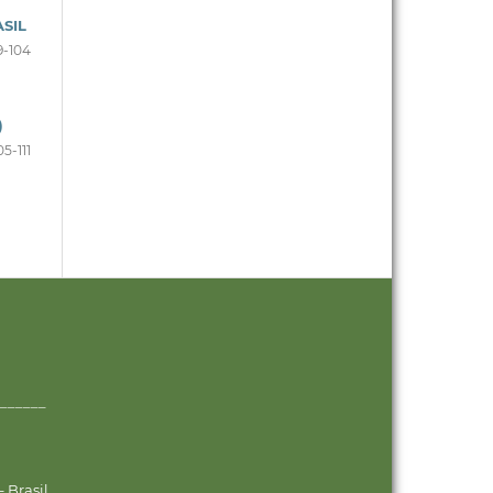
SIL
9-104
)
05-111
______
 Brasil