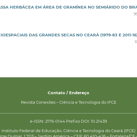
SSA HERBÁCEA EM ÁREA DE GRAMÍNEA NO SEMIÁRIDO DO BRA
9
OESPACIAIS DAS GRANDES SECAS NO CEARÁ (1979-83 E 2011-16
1
Contato / Endereço
Revista Conexões – Ciência e Tecnologia do IFCE
________________________________________________________________
e-ISSN: 2176-0144 Prefixo DOI: 10.21439
Instituto Federal de Educação, Ciência e Tecnologia do Ceará (IFCE)
rge Dumar, 1.703 – Jardim América – CEP: 60.410-426 – Fortaleza/CE –