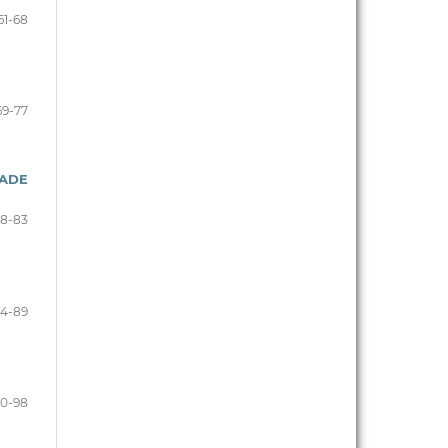
61-68
69-77
DADE
78-83
4-89
90-98