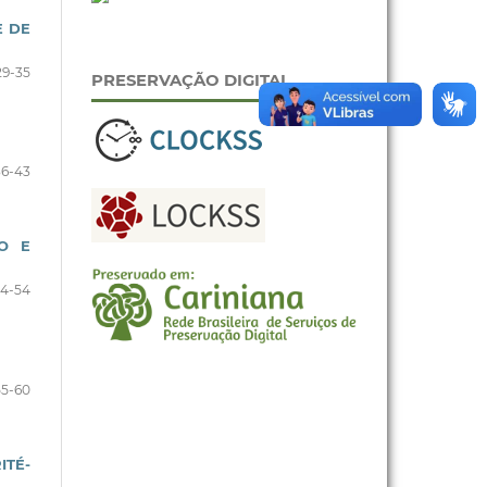
E DE
29-35
PRESERVAÇÃO DIGITAL
36-43
ÃO E
4-54
55-60
ITÉ-