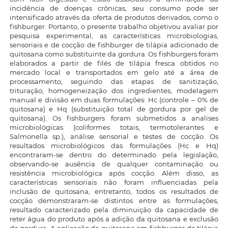
incidência de doenças crônicas, seu consumo pode ser
intensificado através da oferta de produtos derivados, como o
fishburger. Portanto, o presente trabalho objetivou avaliar por
pesquisa experimental, as características microbiologias,
sensoriais e de cocção de fishburger de tilápia adicionado de
quitosana como substituinte da gordura. Os fishburgers foram
elaborados a partir de filés de tilápia fresca obtidos no
mercado local e transportados em gelo até a área de
processamento, seguindo das etapas de sanitização,
trituração, homogeneização dos ingredientes, modelagem
manual e divisão em duas formulações: Hc (controle – 0% de
quitosana) e Hq (substituição total de gordura por gel de
quitosana). Os fishburgers foram submetidos a analises
microbiológicas (coliformes totais, termotolerantes e
Salmonella sp.), análise sensorial e testes de cocção. Os
resultados microbiológicos das formulações (Hc e Hq)
encontraram-se dentro do determinado pela legislação,
observando-se ausência de qualquer contaminação ou
resistência microbiológica após cocção. Além disso, as
características sensoriais não foram influenciadas pela
inclusão de quitosana, entretanto, todos os resultados de
cocção demonstraram-se distintos entre as formulações,
resultado caracterizado pela diminuição da capacidade de
reter água do produto após a adição da quitosana e exclusão
da gordura. A aplicação de quitosana em fishburger de tilápia