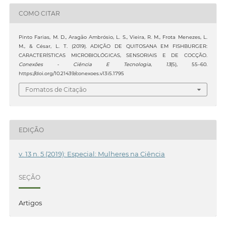
COMO CITAR
Pinto Farias, M. D., Aragão Ambrósio, L. S., Vieira, R. M., Frota Menezes, L.
M., & César, L. T. (2019). ADIÇÃO DE QUITOSANA EM FISHBURGER:
CARACTERÍSTICAS MICROBIOLÓGICAS, SENSORIAIS E DE COCÇÃO.
Conexões - Ciência E Tecnologia
,
13
(5), 55–60.
https://doi.org/10.21439/conexoes.v13i5.1795
Fomatos de Citação
EDIÇÃO
v. 13 n. 5 (2019): Especial: Mulheres na Ciência
SEÇÃO
Artigos