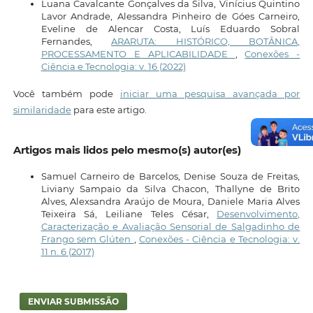
Luana Cavalcante Gonçalves da Silva, Vinícius Quintino
Lavor Andrade, Alessandra Pinheiro de Góes Carneiro,
Eveline de Alencar Costa, Luís Eduardo Sobral
Fernandes,
ARARUTA: HISTÓRICO, BOTÂNICA,
PROCESSAMENTO E APLICABILIDADE
,
Conexões -
Ciência e Tecnologia: v. 16 (2022)
Você também pode
iniciar uma pesquisa avançada por
similaridade
para este artigo.
Artigos mais lidos pelo mesmo(s) autor(es)
Samuel Carneiro de Barcelos, Denise Souza de Freitas,
Liviany Sampaio da Silva Chacon, Thallyne de Brito
Alves, Alexsandra Araújo de Moura, Daniele Maria Alves
Teixeira Sá, Leiliane Teles César,
Desenvolvimento,
Caracterização e Avaliação Sensorial de Salgadinho de
Frango sem Glúten
,
Conexões - Ciência e Tecnologia: v.
11 n. 6 (2017)
ENVIAR SUBMISSÃO