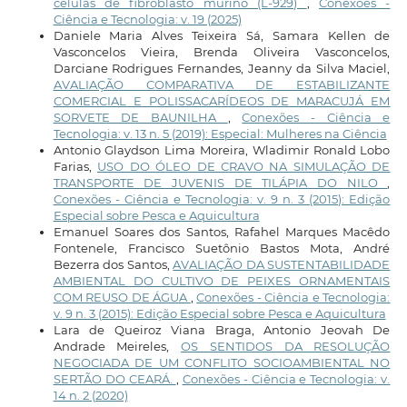
células de fibroblasto murino (L-929)
,
Conexões -
Ciência e Tecnologia: v. 19 (2025)
Daniele Maria Alves Teixeira Sá, Samara Kellen de
Vasconcelos Vieira, Brenda Oliveira Vasconcelos,
Darciane Rodrigues Fernandes, Jeanny da Silva Maciel,
AVALIAÇÃO COMPARATIVA DE ESTABILIZANTE
COMERCIAL E POLISSACARÍDEOS DE MARACUJÁ EM
SORVETE DE BAUNILHA
,
Conexões - Ciência e
Tecnologia: v. 13 n. 5 (2019): Especial: Mulheres na Ciência
Antonio Glaydson Lima Moreira, Wladimir Ronald Lobo
Farias,
USO DO ÓLEO DE CRAVO NA SIMULAÇÃO DE
TRANSPORTE DE JUVENIS DE TILÁPIA DO NILO
,
Conexões - Ciência e Tecnologia: v. 9 n. 3 (2015): Edição
Especial sobre Pesca e Aquicultura
Emanuel Soares dos Santos, Rafahel Marques Macêdo
Fontenele, Francisco Suetônio Bastos Mota, André
Bezerra dos Santos,
AVALIAÇÃO DA SUSTENTABILIDADE
AMBIENTAL DO CULTIVO DE PEIXES ORNAMENTAIS
COM REUSO DE ÁGUA
,
Conexões - Ciência e Tecnologia:
v. 9 n. 3 (2015): Edição Especial sobre Pesca e Aquicultura
Lara de Queiroz Viana Braga, Antonio Jeovah De
Andrade Meireles,
OS SENTIDOS DA RESOLUÇÃO
NEGOCIADA DE UM CONFLITO SOCIOAMBIENTAL NO
SERTÃO DO CEARÁ.
,
Conexões - Ciência e Tecnologia: v.
14 n. 2 (2020)