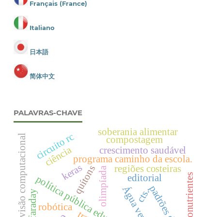
Français (France)
Italiano
日本語
简体中文
PALAVRAS-CHAVE
soberania alimentar
circuito rc
visão computacional
compostagem
ciência
crescimento saudável
programa caminho da escola.
keras
regiões costeiras
quítons
olimpíada
macronutrientes
editorial
política pública educacional
padrões de cor
Água vermelha
cts.
lei de faraday
robótica