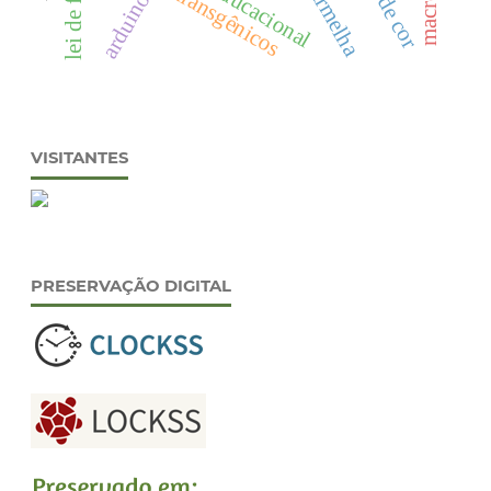
transgênicos
arduino
VISITANTES
PRESERVAÇÃO DIGITAL