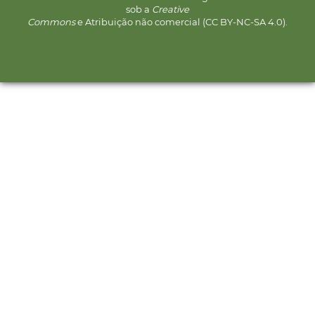
sob a
Creative
Commons
e Atribuição não comercial (CC BY-NC-SA 4.0).