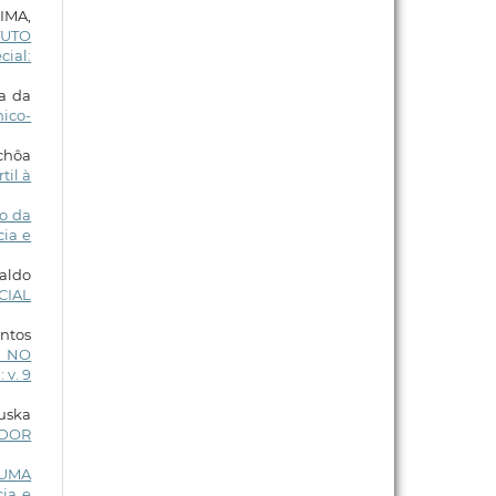
LIMA,
TUTO
cial:
a da
ico-
Uchôa
til à
o da
cia e
naldo
CIAL
antos
) NO
 v. 9
luska
ADOR
 UMA
ia e