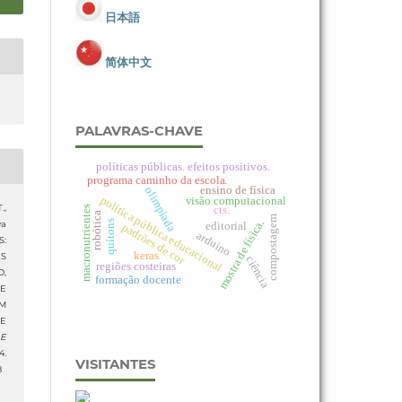
日本語
简体中文
PALAVRAS-CHAVE
políticas públicas. efeitos positivos.
programa caminho da escola.
ensino de física
olimpíada
política pública educacional
visão computacional
cts.
.,
macronutrientes
robótica
compostagem
mostra de física.
quítons
editorial
va
padrões de cor
arduino
S:
keras
S
ciência
regiões costeiras
O,
formação docente
E
M
E
 E
.
VISITANTES
8