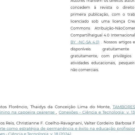
Autores mantêm os direitos autor
concedem à revista o direit
primeira publicação, com o trab
licenciado sob uma licença Crea
Commons Atribuição-NãoComerc
CompartilhaIgual 4.0 Internaciona
BY -NC-SA 4.0)
. Nossos artigos e
disponíveis gratuitament
gratuitamente, com privilégios 
atividades educacionais, pesquei
não comerciais.
antos Florêncio, Thaidys da Conceição Lima do Monte,
TAMBORE
ino na capoeira cearense
,
Conexões - Ciência e Tecnologia: v. 13
os Reis, Christianne F. Coelho-Ravagnani, Valter Cordeiro Barbosa F
rte como estratégia de permanência e êxito na educação profissio
s - Ciência e Tecnologia: v. 18 (2024)