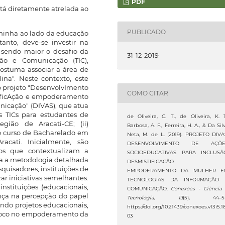
PDF
tá diretamente atrelada ao
PUBLICADO
minha ao lado da educação
tanto, deve-se investir na
 sendo maior o desafio da
31-12-2019
ão e Comunicação (TIC),
ostuma associar a área de
na". Neste contexto, este
o projeto "DesenvolvImento
COMO CITAR
tificAção e empoderamento
icação" (DIVAS), que atua
as TICs para estudantes de
de Oliveira, C. T., de Oliveira, K. T
gião de Aracati-CE; (ii)
Barbosa, A. F., Ferreira, H. A., & Da Sil
o curso de Bacharelado em
Neta, M. de L. (2019). PROJETO DIVA
cati. Inicialmente, são
DESENVOLVIMENTO DE AÇÕE
vos que contextualizam a
SOCIOEDUCATIVAS PARA INCLUSÃ
da a metodologia detalhada
DESMISTIFICAÇÃO 
squisadores, instituições de
EMPODERAMENTO DA MULHER E
ar iniciativas semelhantes.
TECNOLOGIAS DA INFORMAÇÃO 
nstituições (educacionais,
COMUNICAÇÃO.
Conexões - Ciência
nça na percepção do papel
Tecnologia
,
13
(5), 44–54
ndo projetos educacionais,
https://doi.org/10.21439/conexoes.v13i5.1
m foco no empoderamento da
03