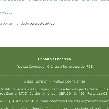
4
25
>
>>
a por similaridade
para este artigo.
Contato / Endereço
Revista Conexões – Ciência e Tecnologia do IFCE
________________________________________________________________
e-ISSN: 2176-0144 Prefixo DOI: 10.21439
Instituto Federal de Educação, Ciência e Tecnologia do Ceará (IFCE)
rge Dumar, 1.703 – Jardim América – CEP: 60.410-426 – Fortaleza/CE –
ne: (85) 3401-2332/2328 – E-mail: conexoes@ifce.edu.br @revista.conex
 revista Conexões – Ciência e Tecnologia está licenciada sob a
Creati