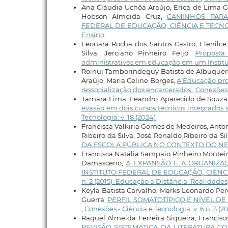
Ana Cláudia Uchôa Araújo, Erica de Lima G
Hobson Almeida Cruz,
CAMINHOS PARA
FEDERAL DE EDUCAÇÃO, CIÊNCIA E TECNO
Ensino
Leonara Rocha dos Santos Castro, Elenilc
Silva, Jerciano Pinheiro Feijó,
Proposta
administrativos em educação em um Instit
Roinuj Tamborindeguy Batista de Albuquerq
Araújo, Maria Celine Borges,
A Educação prof
ressocialização dos encarcerados
,
Conexões -
Tamara Lima, Leandro Aparecido de Souza, R
evasão em dois cursos técnicos integrados 
Tecnologia: v. 18 (2024)
Francisca Valkiria Gomes de Medeiros, Anto
Ribeiro da Silva, José Ronaldo Ribeiro da Si
DA ESCOLA PÚBLICA NO CONTEXTO DO N
Francisca Natália Sampaio Pinheiro Monteir
Damasceno,
A EXPANSÃO E A ORGANIZAÇ
INSTITUTO FEDERAL DE EDUCAÇÃO, CIÊNC
n. 2 (2015): Educação a Distância: Realidades
Keyla Batista Carvalho, Marks Leonardo Pere
Guerra,
PERFIL SOMATOTÍPICO E NÍVEL 
,
Conexões - Ciência e Tecnologia: v. 6 n. 3 (20
Raquel Almeida Ferreira Siqueira, Francis
REVISÃO SISTEMÁTICA DA LITERATURA 