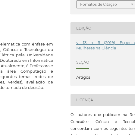
Fomatos de Citação
EDIÇÃO
v. 13 n. 5 (2019): Especia
 Telemática com ênfase em
Mulheres na Ciência
, Ciência e Tecnologia do
létrica pela Universidade
e Doutorado em Informática
SEÇÃO
. Atualmente, é Professora e
 na área Computação e
seguintes temas: redes de
Artigos
es, verdes), avaliação de
e tomada de decisão.
LICENÇA
Os autores que publicam na Rev
Conexões: Ciência e Tecnol
concordam com os seguintes ter