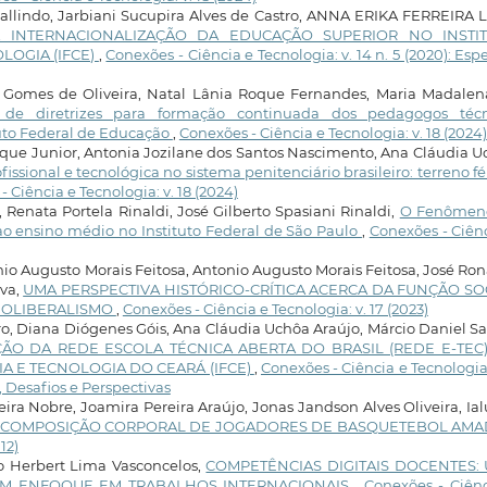
allindo, Jarbiani Sucupira Alves de Castro, ANNA ERIKA FERREIRA 
 INTERNACIONALIZAÇÃO DA EDUCAÇÃO SUPERIOR NO INSTI
LOGIA (IFCE)
,
Conexões - Ciência e Tecnologia: v. 14 n. 5 (2020): Espe
e Gomes de Oliveira, Natal Lânia Roque Fernandes, Maria Madalen
 de diretrizes para formação continuada dos pedagogos técn
uto Federal de Educação
,
Conexões - Ciência e Tecnologia: v. 18 (2024)
ue Junior, Antonia Jozilane dos Santos Nascimento, Ana Cláudia 
issional e tecnológica no sistema penitenciário brasileiro: terreno fér
 Ciência e Tecnologia: v. 18 (2024)
enata Portela Rinaldi, José Gilberto Spasiani Rinaldi,
O Fenômen
ao ensino médio no Instituto Federal de São Paulo
,
Conexões - Ciên
nio Augusto Morais Feitosa, Antonio Augusto Morais Feitosa, José Ro
lva,
UMA PERSPECTIVA HISTÓRICO-CRÍTICA ACERCA DA FUNÇÃO SO
EOLIBERALISMO
,
Conexões - Ciência e Tecnologia: v. 17 (2023)
o, Diana Diógenes Góis, Ana Cláudia Uchôa Araújo, Márcio Daniel S
ÃO DA REDE ESCOLA TÉCNICA ABERTA DO BRASIL (REDE E-TEC
IA E TECNOLOGIA DO CEARÁ (IFCE)
,
Conexões - Ciência e Tecnologia:
, Desafios e Perspectivas
ira Nobre, Joamira Pereira Araújo, Jonas Jandson Alves Oliveira, Ia
DE COMPOSIÇÃO CORPORAL DE JOGADORES DE BASQUETEBOL AM
12)
co Herbert Lima Vasconcelos,
COMPETÊNCIAS DIGITAIS DOCENTES:
COM ENFOQUE EM TRABALHOS INTERNACIONAIS
,
Conexões - Ciênc