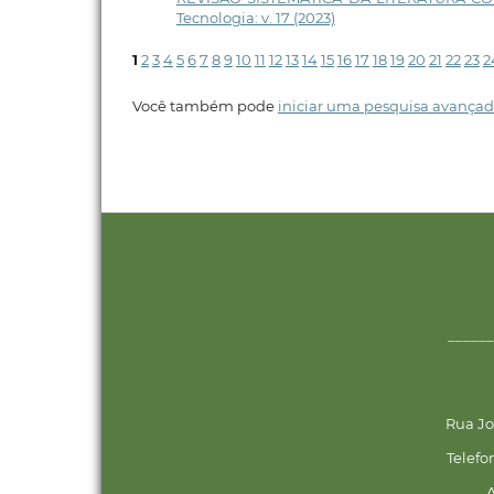
Tecnologia: v. 17 (2023)
1
2
3
4
5
6
7
8
9
10
11
12
13
14
15
16
17
18
19
20
21
22
23
2
Você também pode
iniciar uma pesquisa avançad
______
Rua Jo
Telefo
A