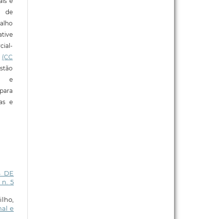
ais e
o de
alho
tive
ial-
l
(CC
stão
e e
para
ras e
S DE
 n. 5
ilho,
nal e