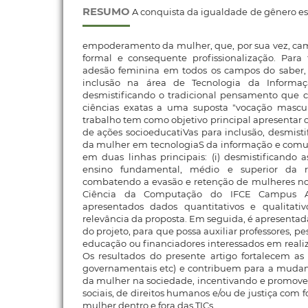
RESUMO
A conquista da igualdade de gênero es
empoderamento da mulher, que, por sua vez, ca
formal e consequente profissionalização. Para 
adesão feminina em todos os campos do saber,
inclusão na área de Tecnologia da Informaç
desmistificando o tradicional pensamento que c
ciências exatas a uma suposta "vocação masculi
trabalho tem como objetivo principal apresentar 
de ações socioeducatiVas para inclusão, desmis
da mulher em tecnologiaS da informação e comun
em duas linhas principais: (i) desmistificando 
ensino fundamental, médio e superior da re
combatendo a evasão e retenção de mulheres n
Ciência da Computação do IFCE Campus Ara
apresentados dados quantitativos e qualitati
relevância da proposta. Em seguida, é apresenta
do projeto, para que possa auxiliar professores, pe
educação ou financiadores interessados em realiz
Os resultados do presente artigo fortalecem as i
governamentais etc) e contribuem para a muda
da mulher na sociedade, incentivando e promove
sociais, de direitos humanos e/ou de justiça co
mulher dentro e fora das TICs.