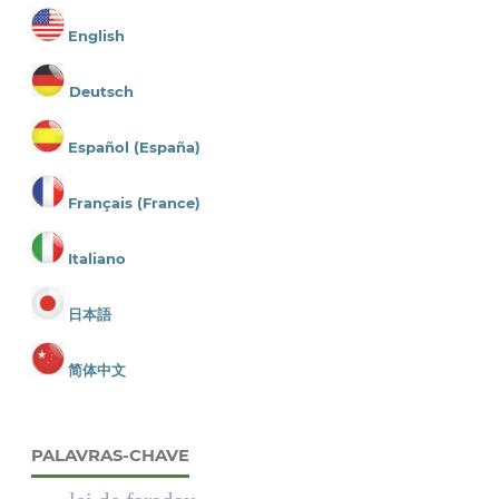
English
Deutsch
Español (España)
Français (France)
Italiano
日本語
简体中文
PALAVRAS-CHAVE