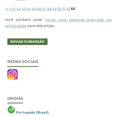
<<
<
41
42
43
44
45
46
47
48
49
50
51
52
53
Você também pode
iniciar uma pesquisa avançada por
similaridade
para este artigo.
ENVIAR SUBMISSÃO
REDES SOCIAIS
IDIOMA
Português (Brasil)