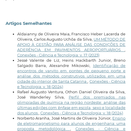
Artigos Semelhantes
Aldaianny de Oliveira Maia, Francisco Heber Lacerda de
Oliveira, Carlos Augusto Uchôa da Silva,
UM MÉTODO DE
APOIO À GESTÃO PARA ANÁLISE DAS CONDIÇÕES DE
ADERÊNCIA EM PAVIMENTOS AEROPORTUÁRIOS
,
Conexões - Ciência e Tecnologia: v. 17 (2023)
Jessé Valente de Liz, Heins Hackbarth Junior, Breno
Salgado Barra, Alexandre Mikowski,
Identificação de
encontros de varvito em pontes de pequeno porte e
análise dos métodos construtivos utilizados em uma
cidade do interior de Santa Catarina
,
Conexões - Ciência
e Tecnologia: v. 18 (2024)
Rafael Augusto Ventura, Othon Daniel Oliveira da Silva,
José Wanderley Silva,
Perfil dos premiados nas
olimpíadas de química na região nordeste: análise das
últimas edições com ênfase em escola, sexo e localidade
dos alunos
,
Conexões - Ciência e Tecnologia: v. 18 (2024)
Norberto Aranha, José Martins de Oliveira Júnior,
Ensino
de eletromagnetismo para alunos de engenharia: uma
proposta metodológica
,
Conexões - Ciência e