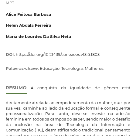
MPT
Alice Feitosa Barbosa
Hélen Abdala Ferreira
Maria de Lourdes Da Silva Neta
DOI:
https://doi.org/10.21439/conexoes.v13i5.1803
Palavras-chave:
Educação. Tecnologia. Mulheres.
RESUMO
A conquista da igualdade de gênero está
diretamente atrelada ao empoderamento da mulher, que, por
sua vez, caminha ao lado da educação formal e consequente
profissionalização. Para tanto, deve-se investir na adesão
feminina em todos os campos do saber, sendo maior o desafio
da inclusão na área de Tecnologia da Informação e
Comunicação (TIC), desmistificando o tradicional pensamento
que costuma associar a área de ciências exatas a uma suposta