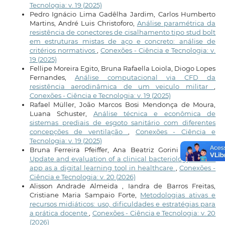
Tecnologia: v. 19 (2025)
Pedro Ignácio Lima Gadêlha Jardim, Carlos Humberto
Martins, André Luis Christoforo,
Análise paramétrica da
resistência de conectores de cisalhamento tipo stud bolt
em estruturas mistas de aço e concreto: análise de
critérios normativos
,
Conexões - Ciência e Tecnologia: v.
19 (2025)
Fellipe Moreira Egito, Bruna Rafaella Loiola, Diogo Lopes
Fernandes,
Análise computacional via CFD da
resistência aerodinâmica de um veiculo militar
,
Conexões - Ciência e Tecnologia: v. 19 (2025)
Rafael Müller, João Marcos Bosi Mendonça de Moura,
Luana Schuster,
Análise técnica e econômica de
sistemas prediais de esgoto sanitário com diferentes
concepções de ventilação
,
Conexões - Ciência e
Tecnologia: v. 19 (2025)
Bruna Ferreira Pfeiffer, Ana Beatriz Gorini da Veiga,
Update and evaluation of a clinical bacteriology mobile
app as a digital learning tool in healthcare
,
Conexões -
Ciência e Tecnologia: v. 20 (2026)
Alisson Andrade Almeida , Iandra de Barros Freitas,
Cristiane Maria Sampaio Forte,
Metodologias ativas e
recursos midiáticos: uso, dificuldades e estratégias para
a prática docente
,
Conexões - Ciência e Tecnologia: v. 20
(2026)