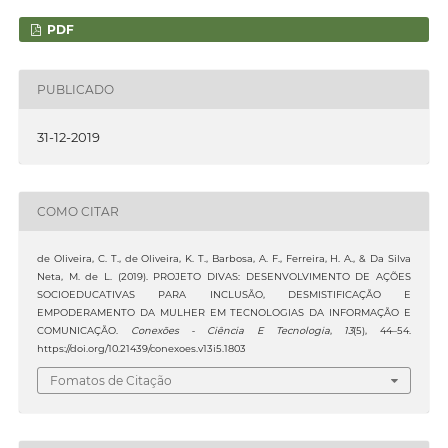
PDF
PUBLICADO
31-12-2019
COMO CITAR
de Oliveira, C. T., de Oliveira, K. T., Barbosa, A. F., Ferreira, H. A., & Da Silva
Neta, M. de L. (2019). PROJETO DIVAS: DESENVOLVIMENTO DE AÇÕES
SOCIOEDUCATIVAS PARA INCLUSÃO, DESMISTIFICAÇÃO E
EMPODERAMENTO DA MULHER EM TECNOLOGIAS DA INFORMAÇÃO E
COMUNICAÇÃO.
Conexões - Ciência E Tecnologia
,
13
(5), 44–54.
https://doi.org/10.21439/conexoes.v13i5.1803
Fomatos de Citação