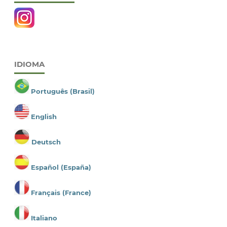
IDIOMA
Português (Brasil)
English
Deutsch
Español (España)
Français (France)
Italiano