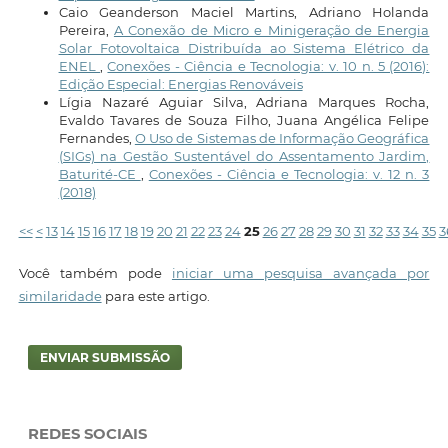
Caio Geanderson Maciel Martins, Adriano Holanda
Pereira,
A Conexão de Micro e Minigeração de Energia
Solar Fotovoltaica Distribuída ao Sistema Elétrico da
ENEL
,
Conexões - Ciência e Tecnologia: v. 10 n. 5 (2016):
Edição Especial: Energias Renováveis
Lígia Nazaré Aguiar Silva, Adriana Marques Rocha,
Evaldo Tavares de Souza Filho, Juana Angélica Felipe
Fernandes,
O Uso de Sistemas de Informação Geográfica
(SIGs) na Gestão Sustentável do Assentamento Jardim,
Baturité-CE
,
Conexões - Ciência e Tecnologia: v. 12 n. 3
(2018)
<<
<
13
14
15
16
17
18
19
20
21
22
23
24
25
26
27
28
29
30
31
32
33
34
35
3
Você também pode
iniciar uma pesquisa avançada por
similaridade
para este artigo.
ENVIAR SUBMISSÃO
REDES SOCIAIS