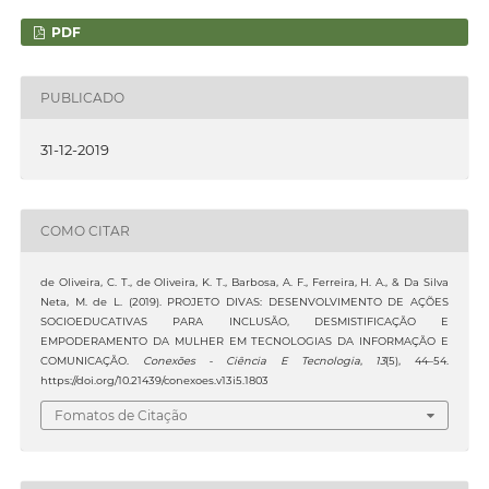
PDF
PUBLICADO
31-12-2019
COMO CITAR
de Oliveira, C. T., de Oliveira, K. T., Barbosa, A. F., Ferreira, H. A., & Da Silva
Neta, M. de L. (2019). PROJETO DIVAS: DESENVOLVIMENTO DE AÇÕES
SOCIOEDUCATIVAS PARA INCLUSÃO, DESMISTIFICAÇÃO E
EMPODERAMENTO DA MULHER EM TECNOLOGIAS DA INFORMAÇÃO E
COMUNICAÇÃO.
Conexões - Ciência E Tecnologia
,
13
(5), 44–54.
https://doi.org/10.21439/conexoes.v13i5.1803
Fomatos de Citação