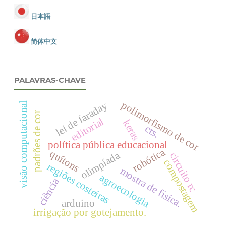
日本語
简体中文
PALAVRAS-CHAVE
polimorfismo de cor
lei de faraday
visão computacional
padrões de cor
editorial
keras
cts.
política pública educacional
robótica
quítons
olimpíada
circuito rc
compostagem
regiões costeiras
mostra de física.
agroecologia
ciência
arduino
irrigação por gotejamento.