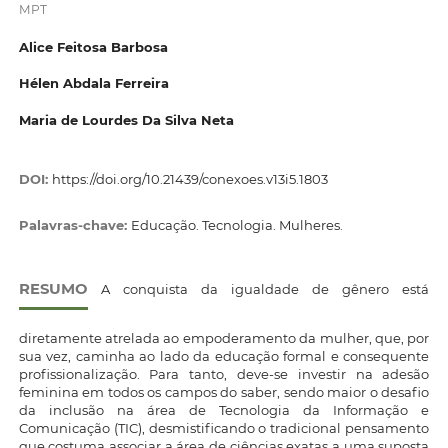
MPT
Alice Feitosa Barbosa
Hélen Abdala Ferreira
Maria de Lourdes Da Silva Neta
DOI:
https://doi.org/10.21439/conexoes.v13i5.1803
Palavras-chave:
Educação. Tecnologia. Mulheres.
RESUMO
A conquista da igualdade de gênero está
diretamente atrelada ao empoderamento da mulher, que, por
sua vez, caminha ao lado da educação formal e consequente
profissionalização. Para tanto, deve-se investir na adesão
feminina em todos os campos do saber, sendo maior o desafio
da inclusão na área de Tecnologia da Informação e
Comunicação (TIC), desmistificando o tradicional pensamento
que costuma associar a área de ciências exatas a uma suposta