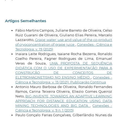
Artigos Semelhantes
Fábio Martins Campos, Juliane Barreto de Oliveira, Celso
Ruiz Guarani de Oliveira, Giuliano Elias Pereira, Marcelo
Lazzarotto,
Grape water: use and value of the co-product
of cryoconcentration of grape juice
,
Conexões - Ciência e
Tecnologia: v. 19 (2025)
Inaiara Leite Rodrigues, Isaiane Rocha Bezerra, Ronaldo
Coelho Pereira, Fagner Rodrigues de Lima, Emanuel
Veras de Souza,
UMA PROPOSTA DE SEQUÊNCIA
DIDÁTICA COM O USO DE EXPERIMENTAÇÃO PARA A
CONSTRUÇÃO DE CONCEITOS DE
ELETROMAGNETISMO NO ENSINO MÉDIO
,
Conexões -
Ciência e Tecnologia: v. 15 (2021): Publicação Contínua
Antonio Mauro Barbosa de Oliveira, Ronaldo Fernandes
Ramos, Carina Teixeira Oliveira, Eliezio Gomes Queiroz
Neto,
BIG-INVENTE, TOWARDS AN ADAPTIVE LEARNING
APPROACH FOR DISTANCE EDUCATION USING DATA
MINING TECHNOLOGIES AND BIG DATA
,
Conexões -
Ciência e Tecnologia: v. 9 n. 1 (2015)
Paulo Gonçalo Farias Gonçalves, Gilberlândio Nunes da