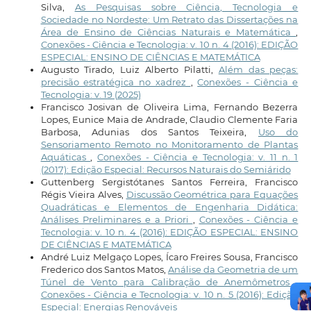
Silva,
As Pesquisas sobre Ciência, Tecnologia e
Sociedade no Nordeste: Um Retrato das Dissertações na
Área de Ensino de Ciências Naturais e Matemática
,
Conexões - Ciência e Tecnologia: v. 10 n. 4 (2016): EDIÇÃO
ESPECIAL: ENSINO DE CIÊNCIAS E MATEMÁTICA
Augusto Tirado, Luiz Alberto Pilatti,
Além das peças:
precisão estratégica no xadrez
,
Conexões - Ciência e
Tecnologia: v. 19 (2025)
Francisco Josivan de Oliveira Lima, Fernando Bezerra
Lopes, Eunice Maia de Andrade, Claudio Clemente Faria
Barbosa, Adunias dos Santos Teixeira,
Uso do
Sensoriamento Remoto no Monitoramento de Plantas
Aquáticas
,
Conexões - Ciência e Tecnologia: v. 11 n. 1
(2017): Edição Especial: Recursos Naturais do Semiárido
Guttenberg Sergistótanes Santos Ferreira, Francisco
Régis Vieira Alves,
Discussão Geométrica para Equações
Quadráticas e Elementos de Engenharia Didática:
Análises Preliminares e a Priori
,
Conexões - Ciência e
Tecnologia: v. 10 n. 4 (2016): EDIÇÃO ESPECIAL: ENSINO
DE CIÊNCIAS E MATEMÁTICA
André Luiz Melgaço Lopes, Ícaro Freires Sousa, Francisco
Frederico dos Santos Matos,
Análise da Geometria de um
Túnel de Vento para Calibração de Anemômetros
,
Conexões - Ciência e Tecnologia: v. 10 n. 5 (2016): Edição
Especial: Energias Renováveis