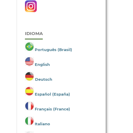
IDIOMA
Português (Brasil)
English
Deutsch
Español (España)
Français (France)
Italiano