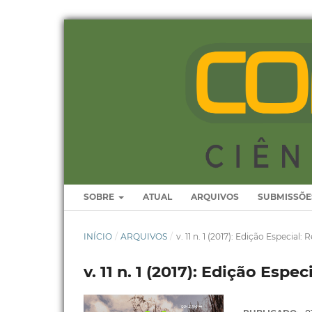
SOBRE
ATUAL
ARQUIVOS
SUBMISSÕE
INÍCIO
/
ARQUIVOS
/
v. 11 n. 1 (2017): Edição Especial
v. 11 n. 1 (2017): Edição Esp