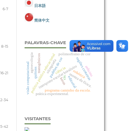
日本語
6-7
简体中文
PALAVRAS-CHAVE
8-15
polimorfismo de cor
política pública educacional
agroecologia
transgênicos
padrões de cor
regiões costeiras
olimpíada
visão computacional
transporte escolar brasileiro
arduino
ciência
quítons
robótica
16-21
mostra de física.
cts.
editorial
keras
programa caminho da escola.
prática experimental.
22-34
VISITANTES
35-42