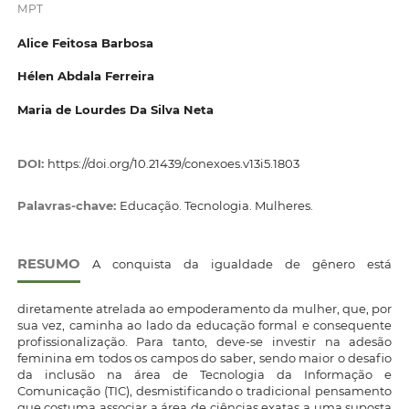
MPT
Alice Feitosa Barbosa
Hélen Abdala Ferreira
Maria de Lourdes Da Silva Neta
DOI:
https://doi.org/10.21439/conexoes.v13i5.1803
Palavras-chave:
Educação. Tecnologia. Mulheres.
RESUMO
A conquista da igualdade de gênero está
diretamente atrelada ao empoderamento da mulher, que, por
sua vez, caminha ao lado da educação formal e consequente
profissionalização. Para tanto, deve-se investir na adesão
feminina em todos os campos do saber, sendo maior o desafio
da inclusão na área de Tecnologia da Informação e
Comunicação (TIC), desmistificando o tradicional pensamento
que costuma associar a área de ciências exatas a uma suposta