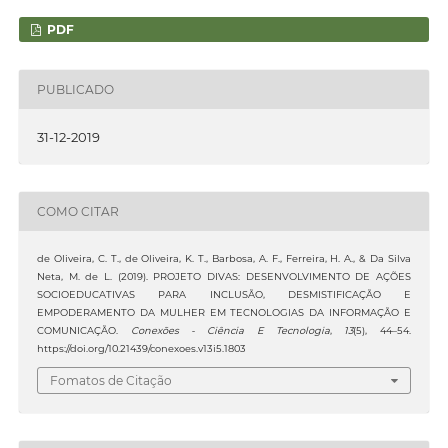
PDF
PUBLICADO
31-12-2019
COMO CITAR
de Oliveira, C. T., de Oliveira, K. T., Barbosa, A. F., Ferreira, H. A., & Da Silva
Neta, M. de L. (2019). PROJETO DIVAS: DESENVOLVIMENTO DE AÇÕES
SOCIOEDUCATIVAS PARA INCLUSÃO, DESMISTIFICAÇÃO E
EMPODERAMENTO DA MULHER EM TECNOLOGIAS DA INFORMAÇÃO E
COMUNICAÇÃO.
Conexões - Ciência E Tecnologia
,
13
(5), 44–54.
https://doi.org/10.21439/conexoes.v13i5.1803
Fomatos de Citação