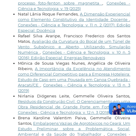
processo foto-fenton sobre magnetita
,
Conexões -
Ciência e Tecnologia: v. 19 (2025)
Natal Lânia Roque Fernandes,
A Dimensão Experiencial
como Elemento Constitutivo da Identidade Docente
,
Conexões - Ciência e Tecnologia: v. 11 n. 2 (2017): Edição
Especial: Docência
Rafael Silva Araripe, Francisco Frederico dos Santos
Matos,
Avaliação da Curvatura do Bocal de um Túnel de
Vento Subsônico e Aberto, Utilizando Simulação
Numérica
,
Conexões - Ciência e Tecnologia: v. 10 n. 5
(2016): Edição Especial: Energias Renováveis
Mônica de Sousa Viegas Nunes, Angélica de Oliveira
Ribeiro,
A Importância da Excelência no Atendimento
como Diferencial Competitivo para a Empresa Hoteleira:
Estudo de Caso em uma Pousada em Canoa Quebrada -
Aracati/CE
,
Conexões - Ciência e Tecnologia: v. 13 n. 3
(2019)
Nirlania Diógenes Leite, Gemmelle Oliveira Santos,
Resíduos da Construção Civil: O Gerenciamento em uma
Obra Residencial de Grande Porte em Fortaleza-CE
,
Conexões - Ciência e Tecnologia: v. 12 n. 3 (2018)
Brena Karoline Valentim Paiva, Gemmelle Oliveira
Santos,
Embalagens Vazias de Agrotóxicos no Ceará: Um
Estudo Preliminar sobre a Problemática Social,
Ambiental e da Saúde do Trabalhador
,
Conexões -