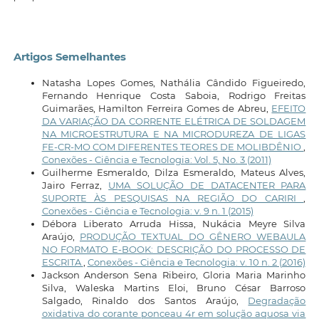
Artigos Semelhantes
Natasha Lopes Gomes, Nathália Cândido Figueiredo,
Fernando Henrique Costa Saboia, Rodrigo Freitas
Guimarães, Hamilton Ferreira Gomes de Abreu,
EFEITO
DA VARIAÇÃO DA CORRENTE ELÉTRICA DE SOLDAGEM
NA MICROESTRUTURA E NA MICRODUREZA DE LIGAS
FE-CR-MO COM DIFERENTES TEORES DE MOLIBDÊNIO
,
Conexões - Ciência e Tecnologia: Vol. 5, No. 3 (2011)
Guilherme Esmeraldo, Dilza Esmeraldo, Mateus Alves,
Jairo Ferraz,
UMA SOLUÇÃO DE DATACENTER PARA
SUPORTE ÀS PESQUISAS NA REGIÃO DO CARIRI
,
Conexões - Ciência e Tecnologia: v. 9 n. 1 (2015)
Débora Liberato Arruda Hissa, Nukácia Meyre Silva
Araújo,
PRODUÇÃO TEXTUAL DO GÊNERO WEBAULA
NO FORMATO E-BOOK: DESCRIÇÃO DO PROCESSO DE
ESCRITA
,
Conexões - Ciência e Tecnologia: v. 10 n. 2 (2016)
Jackson Anderson Sena Ribeiro, Gloria Maria Marinho
Silva, Waleska Martins Eloi, Bruno César Barroso
Salgado, Rinaldo dos Santos Araújo,
Degradação
oxidativa do corante ponceau 4r em solução aquosa via