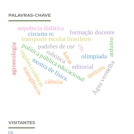
PALAVRAS-CHAVE
sequência didática
formação docente
circuito rc
transporte escolar brasileiro
arduino
política pública educacional
agroecologia
padrões de cor
cts.
robótica
regiões costeiras
keras
olimpíada
mostra de física.
Água vermelha
editorial
quítons
transgênicos
ciência
VISITANTES