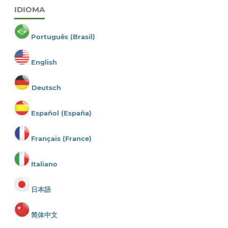
IDIOMA
Português (Brasil)
English
Deutsch
Español (España)
Français (France)
Italiano
日本語
简体中文