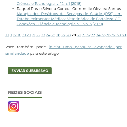
Ciência e Tecnologia: v. 12 n. 1 (2018)
Raquel Russo Silveira Correia, Gemmelle Oliveira Santos,
Manejo dos Resíduos de Serviços de Saúde (RSS) em
Estabelecimentos Médicos Veterinários de Fortaleza-CE
,
Conexões - Ciência e Tecnologia: v. 13 n. 3 (2019)
<<
<
17
18
19
20
21
22
23
24
25
26
27
28
29
30
31
32
33
34
35
36
37
38
39
Você também pode
iniciar uma pesquisa avançada por
similaridade
para este artigo.
ENVIAR SUBMISSÃO
REDES SOCIAIS