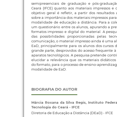
semipresenciais de graduação e pós-graduação
Ceará (IFCE) quanto aos materiais impressos e di
objetivo geral é refletir, a partir dos resultado
sobre a importância dos materiais impressos par
modalidade de educação a distância. Para a cole
um questionário entre os alunos, apurando a pre
formatos impresso e digital do material. A pesqu
das possibilidades proporcionadas pelas tec
comunicação, o material impresso ainda é uma alt
EaD, principalmente para os alunos dos cursos 
grande parte, desprovidos do acesso frequente 
aparatos tecnológicos. A pesquisa pretende contr
elucidar a relevância que os materiais didátic
do formato, para o processo de ensino-aprendiza
modalidade de EaD.
BIOGRAFIA DO AUTOR
Márcia Roxana da Silva Regis,
Instituto Feder
Tecnologia do Ceará - IFCE
Diretoria de Educação a Distância (DEaD) - IFCE