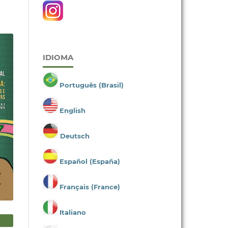
IDIOMA
Português (Brasil)
English
Deutsch
Español (España)
Français (France)
Italiano