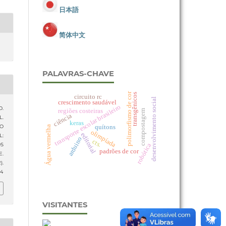
日本語
简体中文
PALAVRAS-CHAVE
polimorfismo de cor
transgênicos
circuito rc
desenvolvimento social
crescimento saudável
transporte escolar brasileiro
O.
regiões costeiras
compostagem
ciência
L.
keras
quítons
SO
Água vermelha
olimpíada
editorial
L:
arduino
cts.
robótica
S
padrões de cor
E.
2).
34
VISITANTES