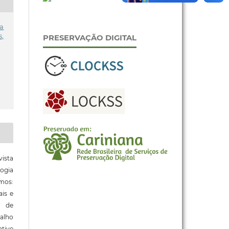
 a
,
PRESERVAÇÃO DIGITAL
ista
ogia
mos:
ais e
o de
alho
tive