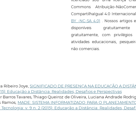
Commons Atribuição-NãoComerc
CompartilhaIgual 4.0 Internaciona
BY -NC-SA 4.0)
. Nossos artigos e
disponíveis gratuitament
gratuitamente, com privilégios 
atividades educacionais, pesquei
não comerciais.
a Ribeiro Joye,
SIGNIFICADO DE PRESENÇA NA EDUCAÇÃO A DISTÂ
2015): Educação a Distância: Realidades, Desafios e Perspectivas
r Barros Tavares, Thiago Queiroz de Oliveira, Luciana Andrade Rodri
es Ramos,
MADE: SISTEMA INFORMATIZADO PARA O PLANEJAMENT
Tecnologia: v. 9 n. 2 (2015): Educação a Distância: Realidades, Desaf