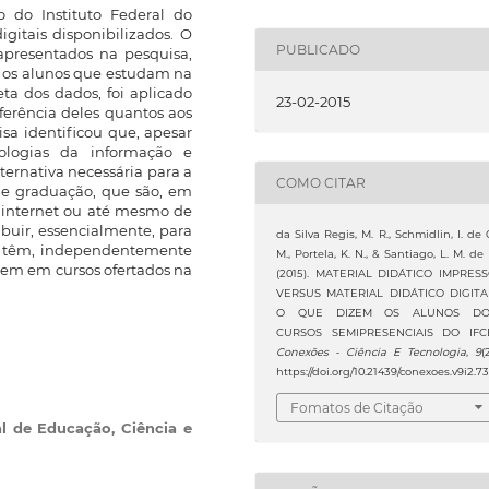
 do Instituto Federal do
gitais disponibilizados. O
PUBLICADO
s apresentados na pesquisa,
a os alunos que estudam na
ta dos dados, foi aplicado
23-02-2015
ferência deles quantos aos
isa identificou que, apesar
nologias da informação e
ernativa necessária para a
COMO CITAR
de graduação, que são, em
à internet ou até mesmo de
ibuir, essencialmente, para
da Silva Regis, M. R., Schmidlin, I. de 
os têm, independentemente
M., Portela, K. N., & Santiago, L. M. de 
gem em cursos ofertados na
(2015). MATERIAL DIDÁTICO IMPRES
VERSUS MATERIAL DIDÁTICO DIGITA
O QUE DIZEM OS ALUNOS DO
CURSOS SEMIPRESENCIAIS DO IFC
Conexões - Ciência E Tecnologia
,
9
(
https://doi.org/10.21439/conexoes.v9i2.7
Fomatos de Citação
al de Educação, Ciência e