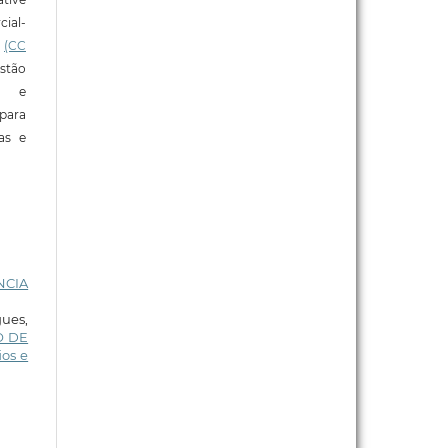
ial-
l
(CC
stão
e e
para
ras e
NCIA
gues,
O DE
ios e