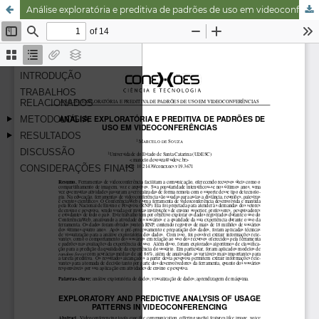
Análise exploratória e preditiva de padrões de uso em videoconferências