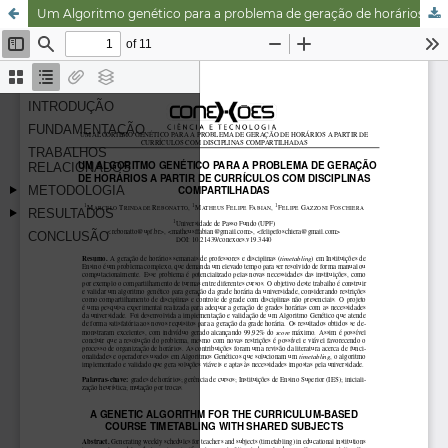
Um Algoritmo genético para a problema de geração de horários a partir de currículos com disciplinas compartilhadas