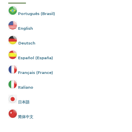
Português (Brasil)
English
Deutsch
Español (España)
Français (France)
Italiano
日本語
简体中文