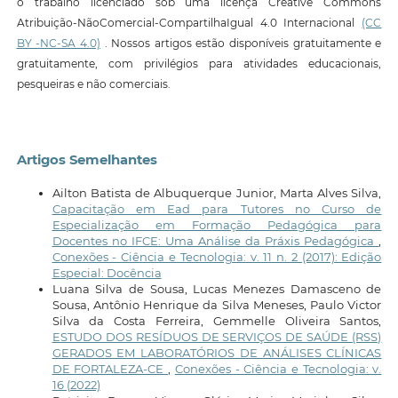
o trabalho licenciado sob uma licença Creative Commons
Atribuição-NãoComercial-CompartilhaIgual 4.0 Internacional
(CC
BY -NC-SA 4.0)
. Nossos artigos estão disponíveis gratuitamente e
gratuitamente, com privilégios para atividades educacionais,
pesqueiras e não comerciais.
Artigos Semelhantes
Ailton Batista de Albuquerque Junior, Marta Alves Silva,
Capacitação em Ead para Tutores no Curso de
Especialização em Formação Pedagógica para
Docentes no IFCE: Uma Análise da Práxis Pedagógica
,
Conexões - Ciência e Tecnologia: v. 11 n. 2 (2017): Edição
Especial: Docência
Luana Silva de Sousa, Lucas Menezes Damasceno de
Sousa, Antônio Henrique da Silva Meneses, Paulo Victor
Silva da Costa Ferreira, Gemmelle Oliveira Santos,
ESTUDO DOS RESÍDUOS DE SERVIÇOS DE SAÚDE (RSS)
GERADOS EM LABORATÓRIOS DE ANÁLISES CLÍNICAS
DE FORTALEZA-CE
,
Conexões - Ciência e Tecnologia: v.
16 (2022)