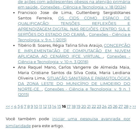
de ações com adolescentes obesos na atenção primária
em saúde
,
Conexões - Ciência e Tecnologia: v. 18 (2024)
Francisco Jose de Lima, Guttenberg Sergistótanes
Santos Ferreira,
OS CIDS COMO ESPAÇO DE
QUALIFICAÇÃO: TENSÕES, REFLEXÕES E
APRENDIZAGEM DIGITAL NAS REGIÕES CENTRO SUL E
SERTÕES DO ESTADO DO CEARÁ.
,
Conexões - Ciência e
Tecnologia: v. 9 n. 1 (2015)
Tibério B. Soares, Régia Talina Silva Araújo,
CONCEPÇÃO
E IMPLEMENTAÇÃO DE COMPUTAÇÃO EM NUVEM
APLICADA AO CENÁRIO IFCE VIRTUAL
,
Conexões -
Ciência e Tecnologia: v. 10 n. 3 (2016)
Ana Raquel Mano, Carlos Vangerre de Almeida Maia,
Maria Cristiane Santos da Silva Costa, Maria Leidiana
Oliveira Lima,
SITUAÇÃO SANITÁRIA E PARASITOLÓGICA
DA ZONA LESTE DO MUNICÍPIO DE LIMOEIRO DO
NORTE-CE.
,
Conexões - Ciência e Tecnologia: v. 9 n. 1
(2015)
<<
<
4
5
6
7
8
9
10
11
12
13
14
15
16
17
18
19
20
21
22
23
24
25
26
27
28
>
>
Você também pode
iniciar uma pesquisa avançada por
similaridade
para este artigo.