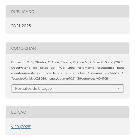
PUBLICADO
28-11-2025
COMO CITAR
Gomes, L. B. S., Oliveira, C. T. de, Silveira, F. R. de V., & Silva, C. S. da. (2025).
Observatório de cotas do IFCE: uma ferramenta estratégica para
monitoramento do impacto da lei de cotas.
Conexões - Ciência E
Tecnologia
,
19
, e025039. https://doi.org/10.21439/conexoes.v19.4108
Fomatos de Citação
EDIÇÃO
v. 19 (2025)