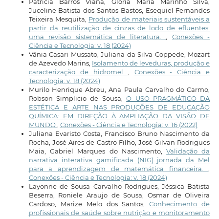
Patricia Barros Viana, Glória Maria Marinho Silva,
Juceline Batista dos Santos Bastos, Esequiel Fernandes
Teixeira Mesquita,
Produção de materiais sustentáveis a
partir da reutilização de cinzas de lodo de efluentes:
uma revisão sistemática de literatura.
,
Conexões -
Ciência e Tecnologia: v. 18 (2024)
Vânia Casari Mussato, Juliana da Silva Coppede, Mozart
de Azevedo Marins,
Isolamento de leveduras, produção e
caracterização de hidromel
,
Conexões - Ciência e
Tecnologia: v. 18 (2024)
Murilo Henrique Abreu, Ana Paula Carvalho do Carmo,
Robson Simplicio de Sousa,
O USO PRAGMÁTICO DA
ESTÉTICA E ARTE NAS PRODUÇÕES DE EDUCAÇÃO
QUÍMICA: EM DIREÇÃO À AMPLIAÇÃO DA VISÃO DE
MUNDO
,
Conexões - Ciência e Tecnologia: v. 16 (2022)
Juliana Evaristo Costa, Francisco Bruno Nascimento da
Rocha, José Aires de Castro Filho, José Gilvan Rodrigues
Maia, Gabriel Marques do Nascimento,
Validação da
narrativa interativa gamificada (NIG) jornada da Mel
para a aprendizagem de matemática financeira.
,
Conexões - Ciência e Tecnologia: v. 18 (2024)
Layonne de Sousa Carvalho Rodrigues, Jéssica Batista
Beserra, Roniele Araujo de Sousa, Osmar de Oliveira
Cardoso, Marize Melo dos Santos,
Conhecimento de
profissionais de saúde sobre nutrição e monitoramento