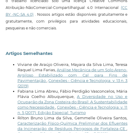
o trabalho licenciado sob uma licença Creative Commons
Atribuição-NãoComercial-CompartilhaIgual 4.0 Internacional
(CC
BY -NC-SA 4.0)
. Nossos artigos estão disponíveis gratuitamente e
gratuitamente, com privilégios para atividades educacionais,
pesqueiras e não comerciais.
Artigos Semelhantes
Viviane de Araújo Oliveira, Mayara da Silva Lima, Teresa
Raquel Lima Farias,
Análise Mecânica de um Solo Areno-
Argiloso Estabilizado com Cal para Fins de
Pavimentação
,
Conexões - Ciência e Tecnologia: v. 13 n. 3
(2019)
Fabiana Lima Abreu, Fábio Perdigão Vasconcelos, Mária
Flávia Coelho Albuquerque,
A Diversidade no Uso e
Ocupação da Zona Costeira do Brasil: A Sustentabilidade
como Necessidade
,
Conexões - Ciência e Tecnologia: v. 11
n. 5 (2017): Edição Especial: Turismo
Rilton Bruno Lima da Silva, Gemmelle Oliveira Santos,
Caracterização Físico-Química Preliminar dos Efluentes
da Incineração de Resíduos Perigosos de Fortaleza-CE
,