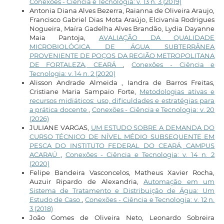
Conexões - Ciência e Tecnologia: v. 13 n. 3 (2019)
Antonia Diana Alves Bezerra, Raianna de Oliveira Araujo,
Francisco Gabriel Dias Mota Araújo, Elcivania Rodrigues
Nogueira, Maíra Gadelha Alves Brandão, Lydia Dayanne
Maia Pantoja,
AVALIAÇÃO DA QUALIDADE
MICROBIOLÓGICA DE ÁGUA SUBTERRÂNEA
PROVENIENTE DE POÇOS DA REGIÃO METROPOLITANA
DE FORTALEZA, CEARÁ
,
Conexões - Ciência e
Tecnologia: v. 14 n. 2 (2020)
Alisson Andrade Almeida , Iandra de Barros Freitas,
Cristiane Maria Sampaio Forte,
Metodologias ativas e
recursos midiáticos: uso, dificuldades e estratégias para
a prática docente
,
Conexões - Ciência e Tecnologia: v. 20
(2026)
JULIANE VARGAS,
UM ESTUDO SOBRE A DEMANDA DO
CURSO TÉCNICO DE NÍVEL MÉDIO SUBSEQUENTE EM
PESCA DO INSTITUTO FEDERAL DO CEARÁ, CAMPUS
ACARAÚ
,
Conexões - Ciência e Tecnologia: v. 14 n. 2
(2020)
Felipe Bandeira Vasconcelos, Matheus Xavier Rocha,
Auzuir Ripardo de Alexandria,
Automação em um
Sistema de Tratamento e Distribuição de Água: Um
Estudo de Caso
,
Conexões - Ciência e Tecnologia: v. 12 n.
3 (2018)
João Gomes de Oliveira Neto, Leonardo Sobreira