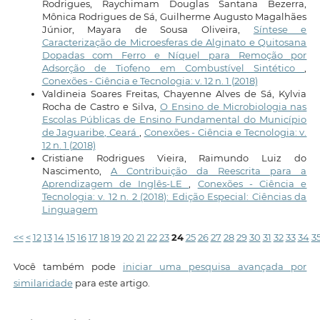
Rodrigues, Raychimam Douglas Santana Bezerra,
Mônica Rodrigues de Sá, Guilherme Augusto Magalhães
Júnior, Mayara de Sousa Oliveira,
Síntese e
Caracterização de Microesferas de Alginato e Quitosana
Dopadas com Ferro e Níquel para Remoção por
Adsorção de Tiofeno em Combustível Sintético
,
Conexões - Ciência e Tecnologia: v. 12 n. 1 (2018)
Valdineia Soares Freitas, Chayenne Alves de Sá, Kylvia
Rocha de Castro e Silva,
O Ensino de Microbiologia nas
Escolas Públicas de Ensino Fundamental do Município
de Jaguaribe, Ceará
,
Conexões - Ciência e Tecnologia: v.
12 n. 1 (2018)
Cristiane Rodrigues Vieira, Raimundo Luiz do
Nascimento,
A Contribuição da Reescrita para a
Aprendizagem de Inglês-LE
,
Conexões - Ciência e
Tecnologia: v. 12 n. 2 (2018): Edição Especial: Ciências da
Linguagem
<<
<
12
13
14
15
16
17
18
19
20
21
22
23
24
25
26
27
28
29
30
31
32
33
34
3
Você também pode
iniciar uma pesquisa avançada por
similaridade
para este artigo.