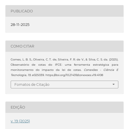
PUBLICADO
28-11-2025
COMO CITAR
Gomes, L. B. S., Oliveira, C. T. de, Silveira, F. R. de V., & Silva, C. S. da. (2025).
Observatório de cotas do IFCE: uma ferramenta estratégica para
monitoramento do impacto da lei de cotas.
Conexões - Ciência E
Tecnologia
,
19
, e025039. https://doi.org/10.21439/conexoes.v19.4108
Fomatos de Citação
EDIÇÃO
v. 19 (2025)