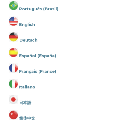
Português (Brasil)
English
Deutsch
Español (España)
Français (France)
Italiano
日本語
简体中文