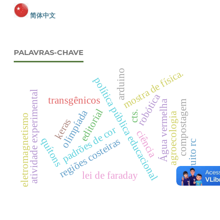
简体中文
PALAVRAS-CHAVE
mostra de física.
arduino
política pública educacional
atividade experimental
robótica
transgênicos
Água vermelha
compostagem
editorial
olimpíada
cts.
agroecologia
eletromagnetismo
keras
padrões de cor
ciência
quítons
regiões costeiras
circuito rc
lei de faraday