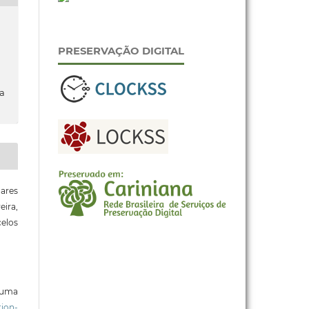
PRESERVAÇÃO DIGITAL
da
oares
ira,
elos
b uma
ion-