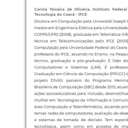
Carina Teixeira de Oliveira,
Instituto Federa
Tecnologia do Ceará - IFCE
Doutora em Computação pela Université Joseph Fou
mestre em Engenharia Elétrica pela Universidade 
COPPE/UFRJ (2008), graduada em Telemática-Info
técnica em Telecomunicações pelo IFCE (200
Computação pela Universidade Federal do Ceará -
professora do IFCE, atuando no Ensino, na Pesqu
técnico, graduação e pós-graduação. É líder d
Computadores e Sistemas (LAR). É profess
Graduação em Ciência da Computação (PPGCC) d
projeto DIVAS, parceiro do Programa Menina
Brasileira de Computação (SBC) desde 2015, atu
ações socioeducativas para inclusão, desmistif
mulher em Tecnologias da Informação e Comuni
área Computação e Teleinformática, atuando pri
temas: redes de computadores, avaliação de des
e sistemas de tomada de decisão. Tem experi
tecnológica, assim como em projetos de impa