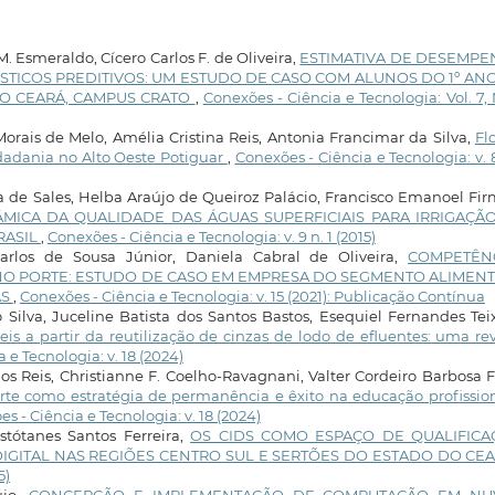
. Esmeraldo, Cícero Carlos F. de Oliveira,
ESTIMATIVA DE DESEMP
STICOS PREDITIVOS: UM ESTUDO DE CASO COM ALUNOS DO 1º AN
DO CEARÁ, CAMPUS CRATO
,
Conexões - Ciência e Tecnologia: Vol. 7, 
Morais de Melo, Amélia Cristina Reis, Antonia Francimar da Silva,
Fl
idadania no Alto Oeste Potiguar
,
Conexões - Ciência e Tecnologia: v. 8
a de Sales, Helba Araújo de Queiroz Palácio, Francisco Emanoel Fi
ÂMICA DA QUALIDADE DAS ÁGUAS SUPERFICIAIS PARA IRRIGAÇÃ
RASIL
,
Conexões - Ciência e Tecnologia: v. 9 n. 1 (2015)
rlos de Sousa Júnior, Daniela Cabral de Oliveira,
COMPETÊN
O PORTE: ESTUDO DE CASO EM EMPRESA DO SEGMENTO ALIMENT
ÁS
,
Conexões - Ciência e Tecnologia: v. 15 (2021): Publicação Contínua
o Silva, Juceline Batista dos Santos Bastos, Esequiel Fernandes Tei
is a partir da reutilização de cinzas de lodo de efluentes: uma re
 e Tecnologia: v. 18 (2024)
os Reis, Christianne F. Coelho-Ravagnani, Valter Cordeiro Barbosa F
rte como estratégia de permanência e êxito na educação profissio
s - Ciência e Tecnologia: v. 18 (2024)
stótanes Santos Ferreira,
OS CIDS COMO ESPAÇO DE QUALIFICA
IGITAL NAS REGIÕES CENTRO SUL E SERTÕES DO ESTADO DO CE
5)