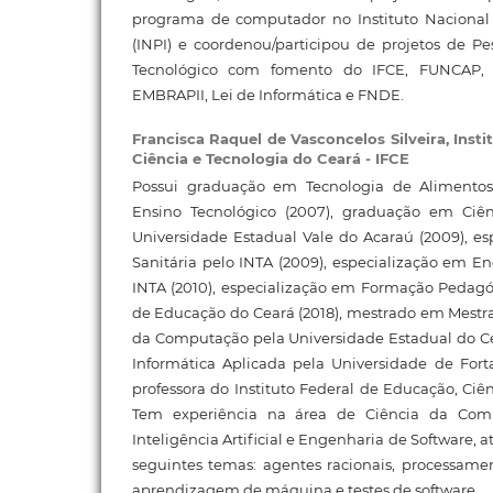
programa de computador no Instituto Nacional 
(INPI) e coordenou/participou de projetos de P
Tecnológico com fomento do IFCE, FUNCAP,
EMBRAPII, Lei de Informática e FNDE.
Francisca Raquel de Vasconcelos Silveira,
Insti
Ciência e Tecnologia do Ceará - IFCE
Possui graduação em Tecnologia de Alimentos 
Ensino Tecnológico (2007), graduação em Ci
Universidade Estadual Vale do Acaraú (2009), es
Sanitária pelo INTA (2009), especialização em E
INTA (2010), especialização em Formação Pedagóg
de Educação do Ceará (2018), mestrado em Mest
da Computação pela Universidade Estadual do Ce
Informática Aplicada pela Universidade de Fort
professora do Instituto Federal de Educação, Ciê
Tem experiência na área de Ciência da Co
Inteligência Artificial e Engenharia de Software,
seguintes temas: agentes racionais, processame
aprendizagem de máquina e testes de software.