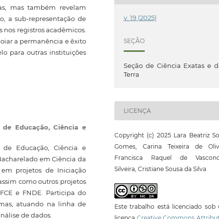
otas, mas também revelam
v. 19 (2025)
ão, a sub-representação de
s nos registros acadêmicos.
oiar a permanência e êxito
SEÇÃO
o para outras instituições
Seção de Ciência Exatas e 
Terra
LICENÇA
l de Educação, Ciência e
Copyright (c) 2025 Lara Beatriz S
Gomes, Carina Teixeira de Olive
l de Educação, Ciência e
Francisca Raquel de Vasconc
 Bacharelado em Ciência da
Silveira, Cristiane Sousa da Silva
 em projetos de Iniciação
, assim como outros projetos
FCE e FNDE. Participa do
mas, atuando na linha de
Este trabalho está licenciado so
nálise de dados.
licença
Creative Commons Attribut