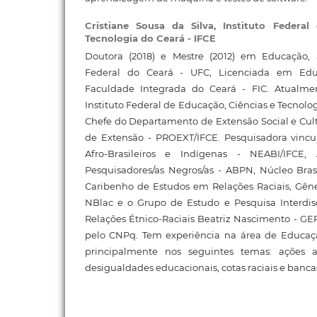
Cristiane Sousa da Silva,
Instituto Federal
Tecnologia do Ceará - IFCE
Doutora (2018) e Mestre (2012) em Educação,
Federal do Ceará - UFC, Licenciada em Educ
Faculdade Integrada do Ceará - FIC. Atualme
Instituto Federal de Educação, Ciências e Tecnolo
Chefe do Departamento de Extensão Social e Cultu
de Extensão - PROEXT/IFCE. Pesquisadora vinc
Afro-Brasileiros e Indígenas - NEABI/IFCE, 
Pesquisadores/as Negros/as - ABPN, Núcleo Bras
Caribenho de Estudos em Relações Raciais, Gêne
NBlac e o Grupo de Estudo e Pesquisa Interdi
Relações Étnico-Raciais Beatriz Nascimento - GE
pelo CNPq. Tem experiência na área de Educaç
principalmente nos seguintes temas: ações af
desigualdades educacionais, cotas raciais e banca