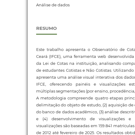
Análise de dados
RESUMO
Este trabalho apresenta o Observatório de Cota
Ceará (IFCE), uma ferramenta web desenvolvida
da Lei de Cotas na instituição, analisando compa
de estudantes Cotistas e Não Cotistas. Utilizando
apresenta uma análise visual interativa dos dad
IFCE, oferecendo painéis e visualizações e
múltiplas segmentações (por ensino, procedência, p
A metodologia compreende quatro etapas princi
delimitação do objeto de estudo, (2) aquisição d
do banco de dados acadêmico, (3) análise descrit
e (4) desenvolvimento de visualizações e d
visualizações são baseadas em 159.841 matrículas
de 2012 até fevereiro de 2025. Os resultados obt