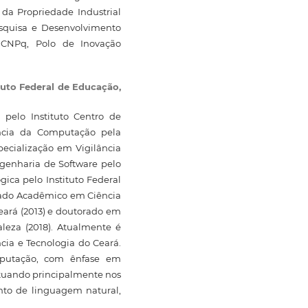
da Propriedade Industrial
esquisa e Desenvolvimento
 CNPq, Polo de Inovação
tuto Federal de Educação,
pelo Instituto Centro de
ência da Computação pela
pecialização em Vigilância
ngenharia de Software pelo
ica pelo Instituto Federal
rado Acadêmico em Ciência
ará (2013) e doutorado em
aleza (2018). Atualmente é
ncia e Tecnologia do Ceará.
mputação, com ênfase em
 atuando principalmente nos
nto de linguagem natural,