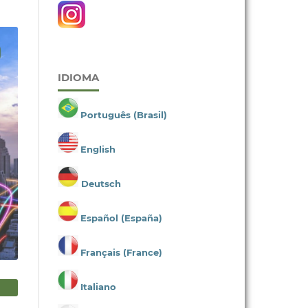
IDIOMA
Português (Brasil)
English
Deutsch
Español (España)
Français (France)
Italiano