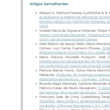
Artigos Semelhantes
Robson G. Fechine Feitosa, Guilherme A. R. M
ACADÊMICO A PARTIR DE MÉTODOS ESTATÍ
ENSINO MÉDIO DO INSTITUTO FEDERAL 
(2013)
Violeta Maria de Siqueira Holanda, Felipe 
Sertão: Cultivando Educação, Trabalho e C
(2014): Edição Especial sobre Gênero
José Ribeiro de Araújo Neto, Maria Monaliz
Gomes, Luiz Carlos Guerreiro Chaves,
DIN
RESERVATÓRIOS DO ESTADO DO CEARÁ, B
Maria Gláucia Dourado Furquim, José Ca
ESSENCIAIS EM ORGANIZAÇÃO DE PEQUEN
NO MUNICÍPIO DE SANTA HELENA DE GOI
Patricia Barros Viana, Glória Maria Marinh
Mesquita,
Produção de materiais sustentáve
sistemática de literatura.
,
Conexões - Ciência
Ricardo Rojas Martines, Caroline Rezende d
Fabricio Cesar de Paula Ravagnani,
O Espo
tecnológica: uma revisão de escopo
,
Conexõe
Francisco Jose de Lima, Guttenberg Sergi
TENSÕES, REFLEXÕES E APRENDIZAGEM D
Conexões - Ciência e Tecnologia: v. 9 n. 1 (201