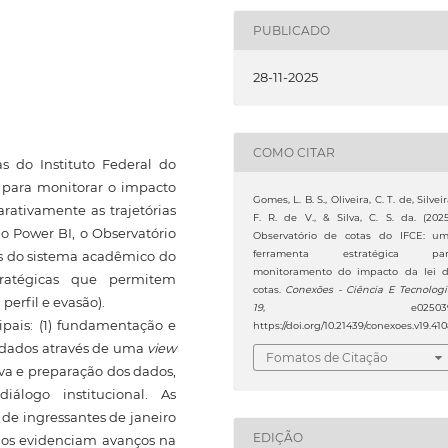
PUBLICADO
28-11-2025
COMO CITAR
s do Instituto Federal do
 para monitorar o impacto
Gomes, L. B. S., Oliveira, C. T. de, Silveir
rativamente as trajetórias
F. R. de V., & Silva, C. S. da. (2025
 o Power BI, o Observatório
Observatório de cotas do IFCE: u
ferramenta estratégica par
os do sistema acadêmico do
monitoramento do impacto da lei 
stratégicas que permitem
cotas.
Conexões - Ciência E Tecnolog
erfil e evasão).
19
, e025039
pais: (1) fundamentação e
https://doi.org/10.21439/conexoes.v19.410
e dados através de uma
view
Fomatos de Citação
iva e preparação dos dados,
iálogo institucional. As
 de ingressantes de janeiro
EDIÇÃO
idos evidenciam avanços na