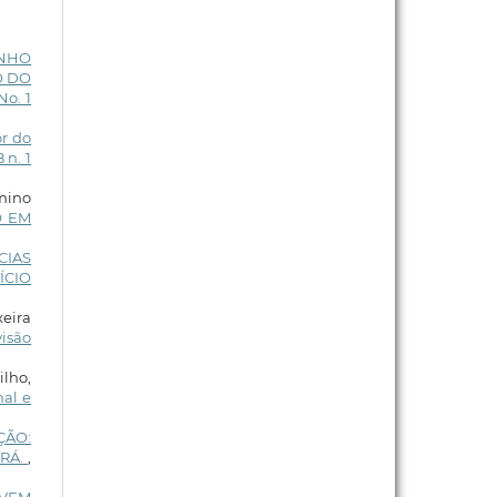
ENHO
O DO
No. 1
or do
 n. 1
rmino
O EM
CIAS
ÍCIO
xeira
visão
ilho,
nal e
ÇÃO:
ARÁ.
,