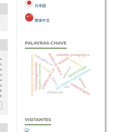
日本語
简体中文
PALAVRAS-CHAVE
mostra de física.
.trabalho pedagógico.
transgênicos
irrigação por gotejamento.
arduino
a,
robótica
eletromagnetismo
).
regiões costeiras
agroecologia
editorial
keras
atividades experimentais
padrões de cor
ma
a
pancs
quítons
de
compostagem
ia
,
cts.
.
olimpíada
8
VISITANTES