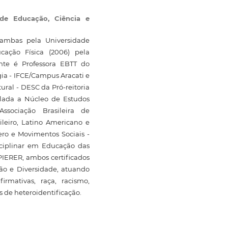
 de Educação, Ciência e
 ambas pela Universidade
ação Física (2006) pela
nte é Professora EBTT do
gia - IFCE/Campus Aracati e
ral - DESC da Pró-reitoria
ulada a Núcleo de Estudos
Associação Brasileira de
ileiro, Latino Americano e
ro e Movimentos Sociais -
sciplinar em Educação das
PIERER, ambos certificados
ão e Diversidade, atuando
irmativas, raça, racismo,
s de heteroidentificação.