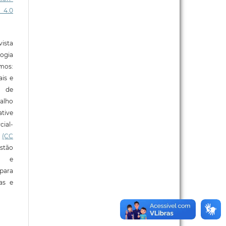
 4.0
ista
ogia
mos:
ais e
o de
alho
tive
ial-
l
(CC
stão
e e
para
ras e