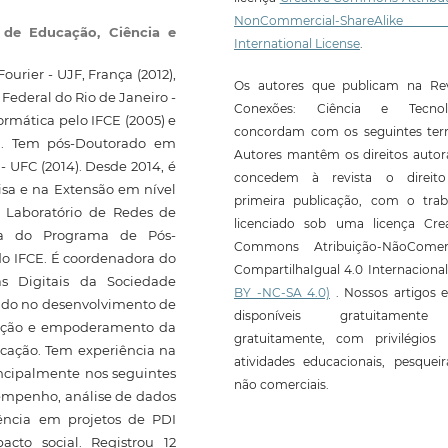
NonCommercial-ShareAlike
l de Educação, Ciência e
International License
.
rier - UJF, França (2012),
Os autores que publicam na Rev
Federal do Rio de Janeiro -
Conexões: Ciência e Tecnol
rmática pelo IFCE (2005) e
concordam com os seguintes ter
5). Tem pós-Doutorado em
Autores mantêm os direitos autor
 UFC (2014). Desde 2014, é
concedem à revista o direit
isa e na Extensão em nível
primeira publicação, com o trab
o Laboratório de Redes de
licenciado sob uma licença Crea
ora do Programa de Pós-
Commons Atribuição-NãoComerc
o IFCE. É coordenadora do
CompartilhaIgual 4.0 Internaciona
s Digitais da Sociedade
BY -NC-SA 4.0)
. Nossos artigos e
ando no desenvolvimento de
disponíveis gratuitament
icação e empoderamento da
gratuitamente, com privilégios 
cação. Tem experiência na
atividades educacionais, pesquei
ncipalmente nos seguintes
não comerciais.
empenho, análise de dados
ência em projetos de PDI
cto social. Registrou 12